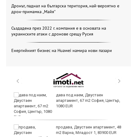
Дронът, паднал на българска територия, най-вероятно е
дрон-примамка „Майя“
Създадена през 2022 г. компания е в основата на
украинските атаки с дронове срещу Русия
Енергийният бизнес на Huawei намира нови пазари
те
дава под наем, Двустаен
апартамент, 67 m2 София, Център,
1080 EUR
ли
продава, Двустаен апартамент, 48
m2 Варна, Младост 1, 83900 EUR