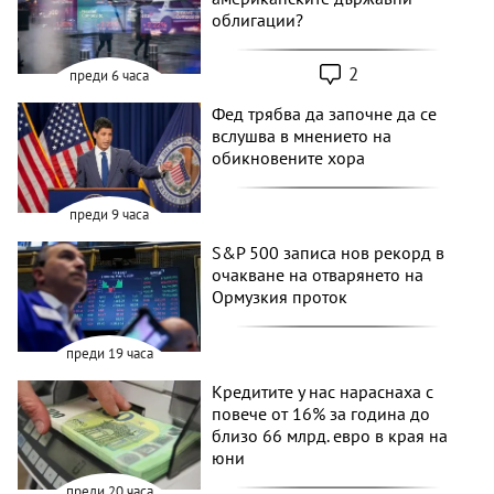
облигации?
2
преди 6 часа
Фед трябва да започне да се
вслушва в мнението на
обикновените хора
преди 9 часа
S&P 500 записа нов рекорд в
очакване на отварянето на
Ормузкия проток
преди 19 часа
Кредитите у нас нараснаха с
повече от 16% за година до
близо 66 млрд. евро в края на
юни
преди 20 часа