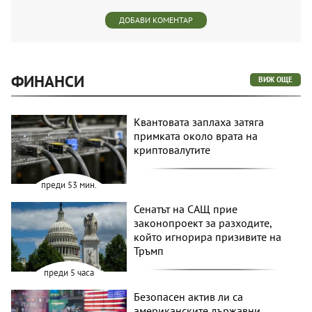
ДОБАВИ КОМЕНТАР
ФИНАНСИ
ВИЖ ОЩЕ
Квантовата заплаха затяга
примката около врата на
криптовалутите
преди 53 мин.
Сенатът на САЩ прие
законопроект за разходите,
който игнорира призивите на
Тръмп
преди 5 часа
Безопасен актив ли са
американските държавни