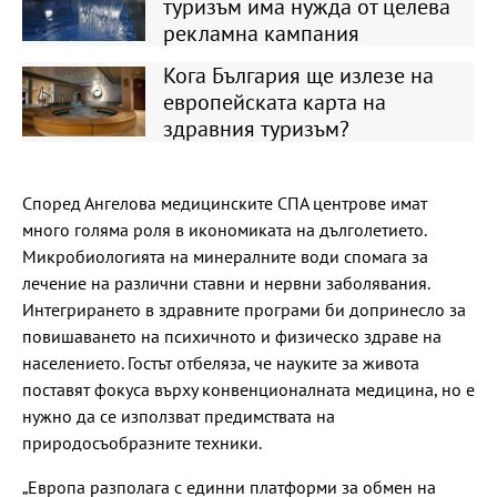
туризъм има нужда от целева
рекламна кампания
Кога България ще излезе на
европейската карта на
здравния туризъм?
Според Ангелова медицинските СПА центрове имат
много голяма роля в икономиката на дълголетието.
Микробиологията на минералните води спомага за
лечение на различни ставни и нервни заболявания.
Интегрирането в здравните програми би допринесло за
повишаването на психичното и физическо здраве на
населението. Гостът отбеляза, че науките за живота
поставят фокуса върху конвенционалната медицина, но е
нужно да се използват предимствата на
природосъобразните техники.
„Европа разполага с единни платформи за обмен на