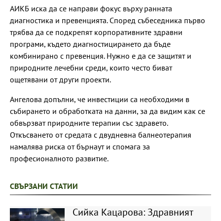
АИКБ иска да се направи фокус върху ранната
диагностика и превенцията. Според събеседника първо
трябва да се подкрепят корпоративните здравни
програми, където диагностицирането да бъде
комбинирано с превенция. Нужно е да се защитят и
природните лечебни среди, които често биват
ощетявани от други проекти.
Ангелова допълни, че инвестиции са необходими в
събирането и обработката на данни, за да видим как се
обвързват природните терапии със здравето.
Откъсването от средата с двудневна балнеотерапия
намалява риска от бърнаут и спомага за
професионалното развитие.
СВЪРЗАНИ СТАТИИ
Сийка Кацарова: Здравният