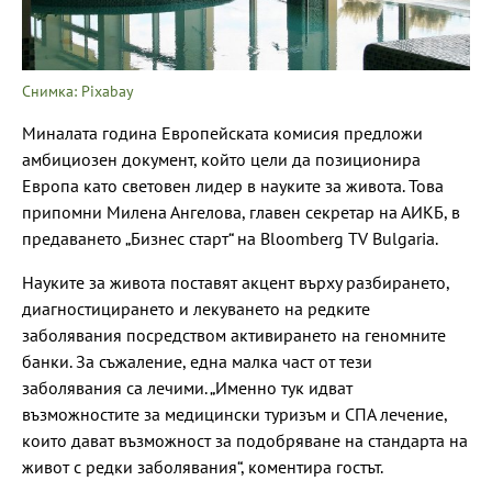
Снимка: Pixabay
Миналата година Европейската комисия предложи
амбициозен документ, който цели да позиционира
Европа като световен лидер в науките за живота. Това
припомни Милена Ангелова, главен секретар на АИКБ, в
предаването „Бизнес старт“ на Bloomberg TV Bulgaria.
Науките за живота поставят акцент върху разбирането,
диагностицирането и лекуването на редките
заболявания посредством активирането на геномните
банки. За съжаление, една малка част от тези
заболявания са лечими. „Именно тук идват
възможностите за медицински туризъм и СПА лечение,
които дават възможност за подобряване на стандарта на
живот с редки заболявания“, коментира гостът.