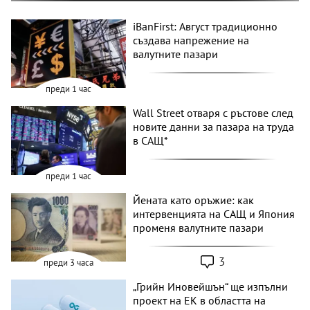
iBanFirst: Август традиционно
създава напрежение на
валутните пазари
преди 1 час
Wall Street отваря с ръстове след
новите данни за пазара на труда
в САЩ*
преди 1 час
Йената като оръжие: как
интервенцията на САЩ и Япония
променя валутните пазари
3
преди 3 часа
„Грийн Иновейшън“ ще изпълни
проект на ЕК в областта на