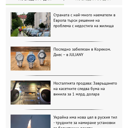
Страната с най-много наематели в
Европа търси решение на
проблема с недостига на жилища
Последно забелязан в Кореком.
Днес – в JULIANY
Носталгията продава: Завръщането
на касетките следва бума на
винила за 1 млрд. долара
Украйна има нова цел в руския тил
- трудните за намиране установки