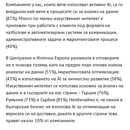
Компаниите у нас, които вече използват активно AI, са го
внедрили най-вече в процесите си за анализ на данни
(87%). Много по-малко изкуственият интелект е
приложен при работата с клиенти под формата на
чатботове и автоматизирани системи за комуникация,
административните задачи и маркетинговите процеси
(40%).
В Централна и Източна Европа разликата в отговорите
не е толкова голяма, като на преден план отново излиза
анализът на данни (55%), маркетинговата оптимизация
(43%) и използването на AI за личностно развитие (38%).
Изкуственият интелект се използва основно за анализ на
данни и в съседните на нас страни – Гърция (76%),
Румъния (73%) и Сърбия (85%). Необичайно е, че никой в
българския бизнес не използва AI за оптимизация на
веригата си на доставки, докато в другите страни това
правят около 10% от компаниите.