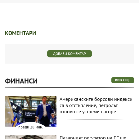
КОМЕНТАРИ
ДОБАВИ КОМЕНТАР
ФИНАНСИ
ВИЖ ОЩЕ
Американските борсови индекси
са в отстъпление, петролът
отново се устреми нагоре
преди 28 мин.
Пазарният регулатор на ЕС ще