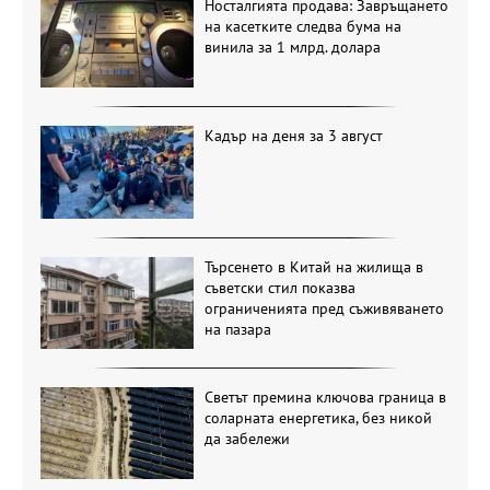
Носталгията продава: Завръщането
на касетките следва бума на
винила за 1 млрд. долара
Кадър на деня за 3 август
Търсенето в Китай на жилища в
съветски стил показва
ограниченията пред съживяването
на пазара
Светът премина ключова граница в
соларната енергетика, без никой
да забележи