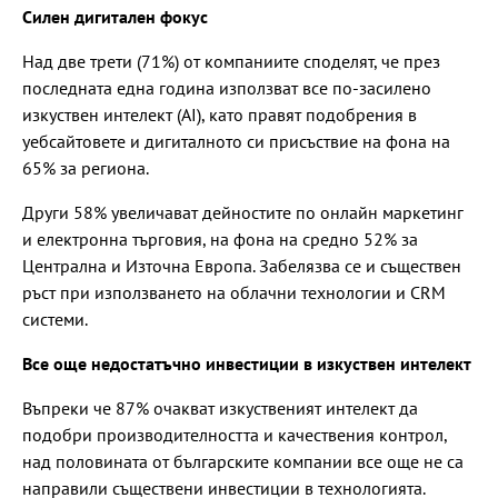
Силен дигитален фокус
Над две трети (71%) от компаниите споделят, че през
последната една година използват все по-засилено
изкуствен интелект (AI), като правят подобрения в
уебсайтовете и дигиталното си присъствие на фона на
65% за региона.
Други 58% увеличават дейностите по онлайн маркетинг
и електронна търговия, на фона на среднo 52% за
Централна и Източна Европа. Забелязва се и съществен
ръст при използването на облачни технологии и CRM
системи.
Все още недостатъчно инвестиции в изкуствен интелект
Въпреки че 87% очакват изкуственият интелект да
подобри производителността и качествения контрол,
над половината от българските компании все още не са
направили съществени инвестиции в технологията.