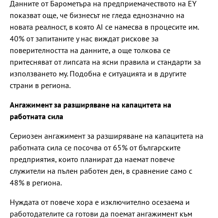
Данните от Барометъра на предприемачеството на EY
показват още, че бизнесът не гледа еднозначно на
новата реалност, в която AI се намесва в процесите им.
40% от запитаните у нас виждат рискове за
поверителността на данните, а още толкова се
притесняват от липсата на ясни правила и стандарти за
използването му. Подобна е ситуацията и в другите
страни в региона.
Ангажимент за разширяване на капацитета на
работната сила
Сериозен ангажимент за разширяване на капацитета на
работната сила се посочва от 65% от българските
предприятия, които планират да наемат повече
служители на пълен работен ден, в сравнение само с
48% в региона.
Нуждата от повече хора е изключително осезаема и
работодателите са готови да поемат ангажимент към