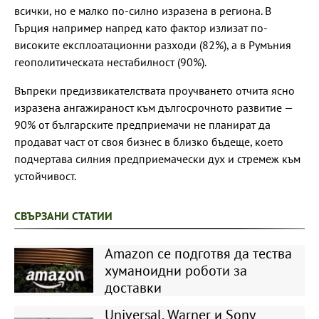
всички, но е малко по-силно изразена в региона. В
Гърция например напред като фактор излизат по-
високите експлоатационни разходи (82%), а в Румъния
геополитическата нестабилност (90%).
Въпреки предизвикателствата проучването отчита ясно
изразена ангажираност към дългосрочното развитие —
90% от българските предприемачи не планират да
продават част от своя бизнес в близко бъдеще, което
подчертава силния предприемачески дух и стремеж към
устойчивост.
СВЪРЗАНИ СТАТИИ
Amazon се подготвя да тества
хуманоидни роботи за
доставки
Universal, Warner и Sony