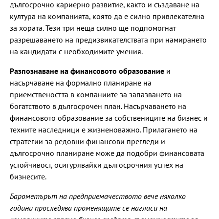
дългосрочно кариерно развитие, както и създаване на
култура на компанията, която да е силно привлекателна
за хората. Тези три неща силно ще подпомогнат
разрешаването на предизвикателствата при намирането
на кандидати с необходимите умения.
Разпознаване на финансовото образование
и
насърчаване на формално планиране на
приемствеността в компаниите за запазването на
богатството в дългосрочен план. Насърчаването на
финансовото образование за собствениците на бизнес и
техните наследници е жизненоважно. Прилагането на
стратегии за редовни финансови прегледи и
дългосрочно планиране може да подобри финансовата
устойчивост, осигурявайки дългосрочния успех на
бизнесите.
Барометърът на предприемачеството вече няколко
години проследява променящите се нагласи на