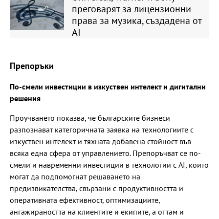
преговарят за лицензионни
права за музика, създадена от
AI
Препоръки
По-смели инвестиции в изкуствен интелект и дигитални
решения
Проучването показва, че българските бизнеси
разпознават категоричната заявка на технологиите с
изкуствен интелект и тяхната добавена стойност във
всяка една сфера от управлението. Препоръчват се по-
смели и навременни инвестиции в технологии с AI, които
могат да подпомогнат решаването на
предизвикателства, свързани с продуктивността и
оперативната ефективност, оптимизациите,
ангажираността на клиентите и екипите, а оттам и