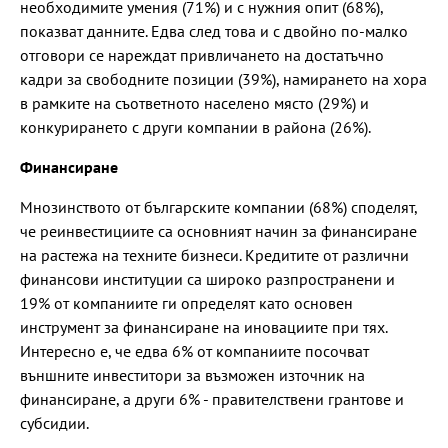
необходимите умения (71%) и с нужния опит (68%),
показват данните. Едва след това и с двойно по-малко
отговори се нареждат привличането на достатъчно
кадри за свободните позиции (39%), намирането на хора
в рамките на съответното населено място (29%) и
конкурирането с други компании в района (26%).
Финансиране
Мнозинството от българските компании (68%) споделят,
че реинвестициите са основният начин за финансиране
на растежа на техните бизнеси. Кредитите от различни
финансови институции са широко разпространени и
19% от компаниите ги определят като основен
инструмент за финансиране на иновациите при тях.
Интересно е, че едва 6% от компаниите посочват
външните инвеститори за възможен източник на
финансиране, а други 6% - правителствени грантове и
субсидии.