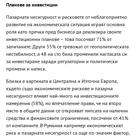
Планове за инвестиции
Пазарната несигурност и рисковете от неблагоприятно
развитие на икономическата ситуация играят основна
роля като пречка пред бизнеса да реализира своите
инвестиционни планове – това посочват 71% от
запитаните. Други 55% се тревожат от геополитическата
нестабилност, а 48 на сто биха променили нагласата си
за инвестиране заради регулаторни и политически
промени и натиск.
Близка е картината в Централна и Източна Европа,
където също икономическите рискове и пазарна
несигурност влияят най-много на инвестиционните
намерения (58%), но впечатление прави, че на второ
място в общите данни се открояват липсата на налични
средства и финансовите ограничения, посочени от 41%
от компаниите. В Румъния например икономическият
риск и пазарната несигурност са още по-значим фактор,