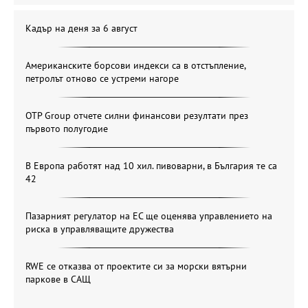
Кадър на деня за 6 август
Американските борсови индекси са в отстъпление,
петролът отново се устреми нагоре
OTP Group отчете силни финансови резултати през
първото полугодие
В Европа работят над 10 хил. пивоварни, в България те са
42
Пазарният регулатор на ЕС ще оценява управлението на
риска в управляващите дружества
RWE се отказва от проектите си за морски вятърни
паркове в САЩ