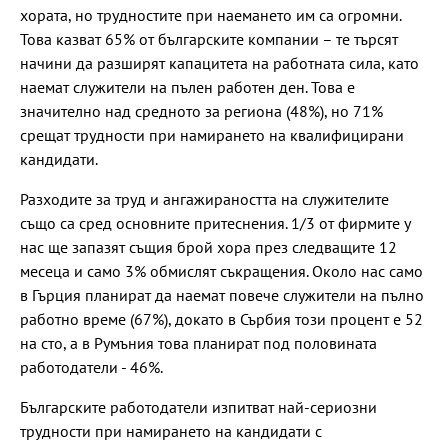
хората, но трудностите при наемането им са огромни.
Това казват 65% от българските компании – те търсят
начини да разширят капацитета на работната сила, като
наемат служители на пълен работен ден. Това е
значително над средното за региона (48%), но 71%
срещат трудности при намирането на квалифицирани
кандидати.
Разходите за труд и ангажираността на служителите
също са сред основните притеснения. 1/3 от фирмите у
нас ще запазят същия брой хора през следващите 12
месеца и само 3% обмислят съкращения. Около нас само
в Гърция планират да наемат повече служители на пълно
работно време (67%), докато в Сърбия този процент е 52
на сто, а в Румъния това планират под половината
работодатели - 46%.
Българските работодатели изпитват най-сериозни
трудности при намирането на кандидати с