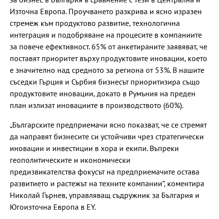
Източна Европа. Проучването разкрива и ясно изразен
стремеж към продуктово развитие, технологична
интеграция и подобряване на процесите в компаниите
за повече ефективност. 65% от анкетираните заявяват, че
поставят приоритет върху продуктовите иновации, което
е значително над средното за региона от 53%. В нашите
съседки Гърция и Сърбия бизнесът приоритизира също
продуктовите иновации, докато в Румъния на преден
план излизат иновациите в производството (60%).
„Българските предприемачи ясно показват, че се стремят
да направят бизнесите си устойчиви чрез стратегически
иновации и инвестиции в хора и екипи. Въпреки
геополитическите и икономически
предизвикателства фокусът на предприемачите остава
развитието и растежът на техните компании“, коментира
Николай Гърнев, управляващ съдружник за България и
Югоизточна Европа в EY.