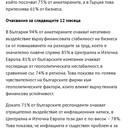
който посочват 75% от анкетираните, а в Гърция това
притеснява 61% от бизнеса.
Очаквания за следващите 12 месеца
В България 94% от анкетираните очакват негативно
въздействие върху финансовата стабилност на бизнеса
си от повишаването на разходите за труд, което е
значително повече спрямо 85% в Централна и Източна
Европа. 81% от българските компании очакват
последици от геополитическата нестабилност, в
сравнение със 74% в региона. Това показва по-голяма
чувствителност на българските фирми към
геополитическите фактори, които влияят върху тяхната
финансова устойчивост.
Докато 71% от българските респонденти очакват
отрицателно въздействие от инфлационния натиск, в
Централна и Източна Европа този дял е по-висок – 78%.
Това показва, че инфлацията е съществен проблем и за