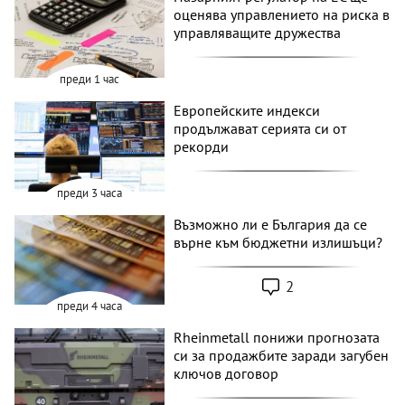
оценява управлението на риска в
управляващите дружества
преди 1 час
Европейските индекси
продължават серията си от
рекорди
преди 3 часа
Възможно ли е България да се
върне към бюджетни излишъци?
2
преди 4 часа
Rheinmetall понижи прогнозата
си за продажбите заради загубен
ключов договор