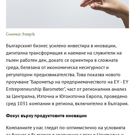
Снимка: freepik
Българският бизнес усилено инвестира в иновации,
дигитална трансформация и наемане на служители на
пълен работен ден, докато се ориентира в сложната
среда, белязана от икономическа несигурност и
регулаторни предизвикателства. Това показва новото
проучване "Барометър на предприемачеството на EY - EY
Entrepreneurship Barometer", част от регионалния анализ
за Централна, Източна и Югоизточна Европа, проведено
сред 1031 компании в региона, включително в България.
Фокус върху продуктовите иновации
Компаниите у нас гледат по-оптимистично на условията
за бизнес в България в сравнение с тези в Централна и