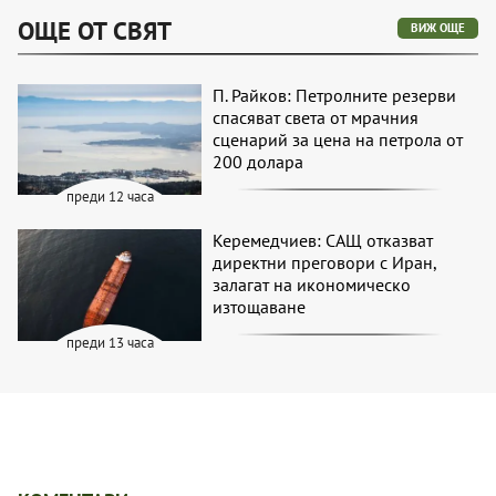
ОЩЕ ОТ СВЯТ
ВИЖ ОЩЕ
П. Райков: Петролните резерви
спасяват света от мрачния
сценарий за цена на петрола от
200 долара
преди 12 часа
Керемедчиев: САЩ отказват
директни преговори с Иран,
залагат на икономическо
изтощаване
преди 13 часа