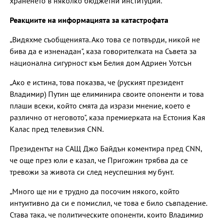
храненето в няколко бюджетни институции.
Реакциите на информацията за катастрофата
„Видяхме съобщенията. Ако това се потвърди, никой не
бива да е изненадан", каза говорителката на Съвета за
национална сигурност към Белия дом Адриен Уотсън
„Ако е истина, това показва, че (руският президент
Владимир) Путин ще елиминира своите опоненти и това
плаши всеки, който смята да изрази мнение, което е
различно от неговото", каза премиерката на Естония Кая
Калас пред телевизия CNN.
Президентът на САЩ Джо Байдън коментира пред CNN,
че още през юли е казал, че Пригожин трябва да се
тревожи за живота си след неуспешния му бунт.
„Много ще ни е трудно да посочим някого, който
интуитивно да си е помислил, че това е било съвпадение.
Става така, че политическите опоненти, които Владимир