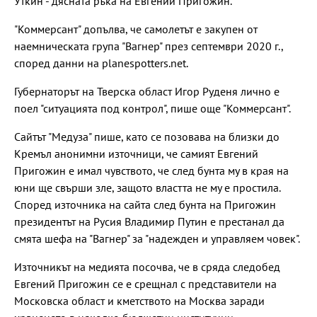
Уткин - дясната ръка на Евгений Пригожин.
"Коммерсант" допълва, че самолетът е закупен от
наемническата група "Вагнер" през септември 2020 г.,
според данни на planespotters.net.
Губернаторът на Тверска област Игор Руденя лично е
поел "ситуацията под контрол", пише още "Коммерсант".
Сайтът "Медуза" пише, като се позовава на близки до
Кремъл анонимни източници, че самият Евгений
Пригожин е имал чувството, че след бунта му в края на
юни ще свърши зле, защото властта не му е простила.
Според източника на сайта след бунта на Пригожин
президентът на Русия Владимир Путин е престанал да
смята шефа на "Вагнер" за "надежден и управляем човек".
Източникът на медията посочва, че в сряда следобед
Евгений Пригожин се е срещнал с представители на
Московска област и кметството на Москва заради