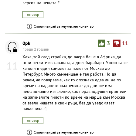
версия на нещата ?
отговор
Сигнализирай за неуместен коментар
0pk
3
11
преди 2 години
Хаха, той след страйка, до вчера беше в Африка, да
11
гони петлите из саваната, а днес барабар с Уткин са се
качили в един самолет за полет от Москва до
Петербург. Много съмнейшън е тая работа. Но да
речем, че повярваме, как го опознаха едва ли не по
време на падането към земята - до дни ше има
неофициално изявление, как неравнодушни приятели
на загиналите пилоти по време на марша към Москва
са взели нещата в свои ръце, без да уведомяват
началника. :]
отговор
Сигнализирай за неуместен коментар