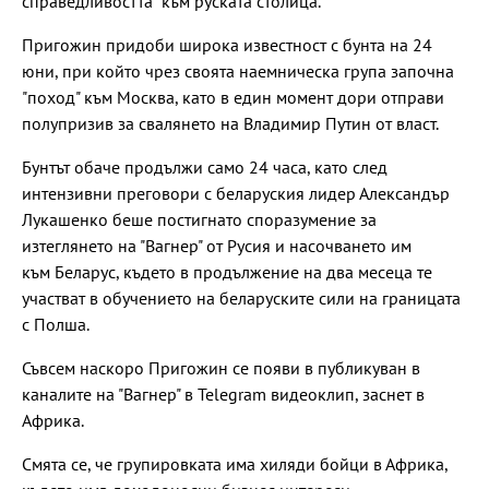
справедливостта" към руската столица.
Пригожин придоби широка известност с бунта на 24
юни, при който чрез своята наемническа група започна
"поход" към Москва, като в един момент дори отправи
полупризив за свалянето на Владимир Путин от власт.
Бунтът обаче продължи само 24 часа, като след
интензивни преговори с беларуския лидер Александър
Лукашенко беше постигнато споразумение за
изтеглянето на "Вагнер" от Русия и насочването им
към Беларус, където в продължение на два месеца те
участват в обучението на беларуските сили на границата
с Полша.
Съвсем наскоро Пригожин се появи в публикуван в
каналите на "Вагнер" в Telegram видеоклип, заснет в
Африка.
Смята се, че групировката има хиляди бойци в Африка,