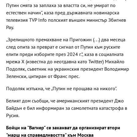
Путин смята за заплаха за властта си, не умират по
естествен начин", каза пред държавната новинарска
телевизия TVP Info полският външен министър Збигнев
Рау.
„Зрелищното премахване на Пригожин (. . .) два месеца
след опита за преврат е сигнал от Путин към руските
елити преди изборите през 2024 г.“, каза в социалната
мрежа Х (известна до неотдавна като Twitter) Михайло
Подоляк, съветник на украинския президент Володимир
Зеленски, цитиран от Франс прес.
Подоляк изтъкна, че „Путин не прощава на никого".
Белият дом съобщи, че американският президент Джо
Байдън е бил информиран за самолетната катастрофа в
Русия.
Бойци на "Вагнер" се заканват да организират втори
"марш на справедливостта" към Москва