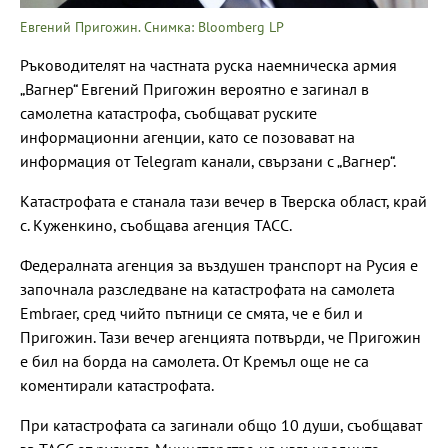
Евгений Пригожин. Снимка: Bloomberg LP
Ръководителят на частната руска наемническа армия
„Вагнер“ Евгений Пригожин вероятно е загинал в
самолетна катастрофа, съобщават руските
информационни агенции, като се позовават на
информация от Telegram канали, свързани с „Вагнер“.
Катастрофата е станала тази вечер в Тверска област, край
с. Куженкино, съобщава агенция ТАСС.
Федералната агенция за въздушен транспорт на Русия е
започнала разследване на катастрофата на самолета
Embraer, сред чийто пътници се смята, че е бил и
Пригожин. Тази вечер агенцията потвърди, че Пригожин
е бил на борда на самолета. От Кремъл още не са
коментирали катастрофата.
При катастрофата са загинали общо 10 души, съобщават