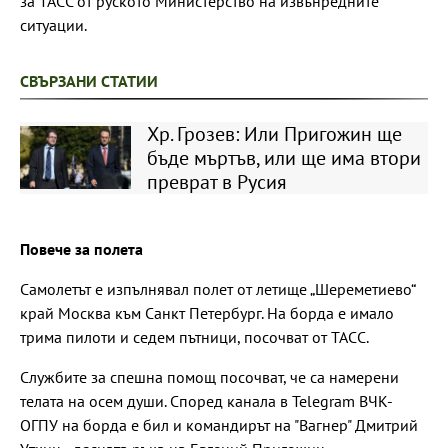
за ТАСС от руското Министерство на извънредните
ситуации.
СВЪРЗАНИ СТАТИИ
Хр. Грозев: Или Пригожин ще
бъде мъртъв, или ще има втори
преврат в Русия
Повече за полета
Самолетът е изпълнявал полет от летище „Шереметиево“
край Москва към Санкт Петербург. На борда е имало
трима пилоти и седем пътници, посочват от ТАСС.
Службите за спешна помощ посочват, че са намерени
телата на осем души. Според канала в Telegram ВЧК-
ОГПУ на борда е бил и командирът на "Вагнер" Дмитрий