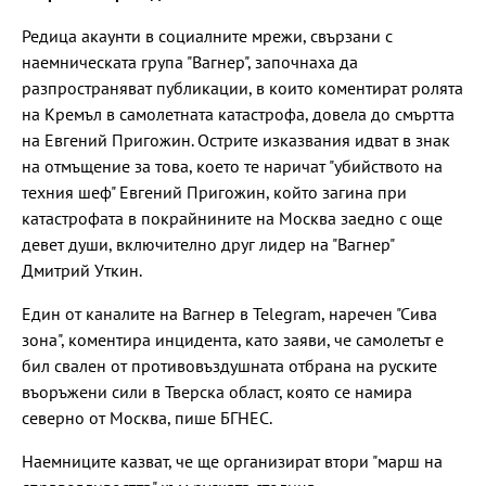
Редица акаунти в социалните мрежи, свързани с
наемническата група "Вагнер", започнаха да
разпространяват публикации, в които коментират ролята
на Кремъл в самолетната катастрофа, довела до смъртта
на Евгений Пригожин. Острите изказвания идват в знак
на отмъщение за това, което те наричат "убийството на
техния шеф" Евгений Пригожин, който загина при
катастрофата в покрайнините на Москва заедно с още
девет души, включително друг лидер на "Вагнер"
Дмитрий Уткин.
Един от каналите на Вагнер в Telegram, наречен "Сива
зона", коментира инцидента, като заяви, че самолетът е
бил свален от противовъздушната отбрана на руските
въоръжени сили в Тверска област, която се намира
северно от Москва, пише БГНЕС.
Наемниците казват, че ще организират втори "марш на