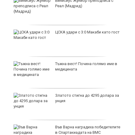
продава, Двустаен апартамент, 59
m2 София, Люлин 3, 117000 EUR
ст
продава, Тристаен апартамент, 89
m2 София, Младост 4, 250000 EUR
в
продава, Тристаен апартамент, 116
m2 София, Манастирски ливади
Запад, 319000 EUR
за
продава, Двустаен апартамент, 68
m2 София, Дружба 1, 167900 EUR
те
дава под наем, Двустаен
апартамент, 70 m2 София,