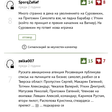
SporqZaKef
14
8
преди 2 години
Много странно в дена на уволнението на Суровикин,
8
на Пригожин Самолета взе, че падна барабар с Уткин
(който по принцип е прекия началник на Вагнер). На
Суровикин му готвят нова играчка
отговор
Сигнализирай за неуместен коментар
zelka007
15
7
преди 2 години
Руската авиационна агенция Росавиация публикува
7
списък на пътниците на бизнес самолет, разбил се в
Тверска област: Пропустин Сергей; Макарян Евгений;
Тотмин Александър; Чекалов Валерий; Уткин Дмитрий;
Матусеев Николай; Пригожин Евгений; Членове на
екипажа: Левшин Алексей, командир; Каримов Рустам,
втори пилот; Распопова Кристина, стюардеса ...
прелест ... :))) ... подкараха се