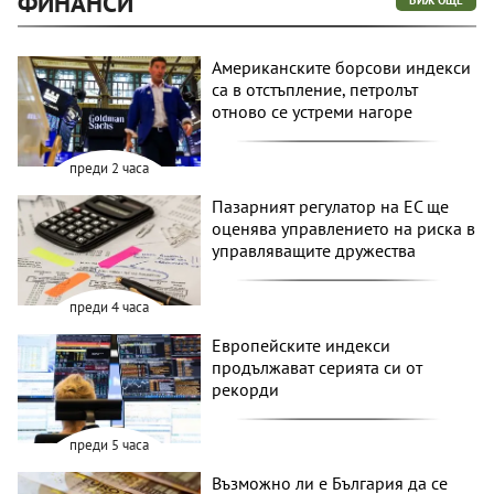
ФИНАНСИ
ВИЖ ОЩЕ
Американските борсови индекси
са в отстъпление, петролът
отново се устреми нагоре
преди 2 часа
Пазарният регулатор на ЕС ще
оценява управлението на риска в
управляващите дружества
преди 4 часа
Европейските индекси
продължават серията си от
рекорди
преди 5 часа
Възможно ли е България да се