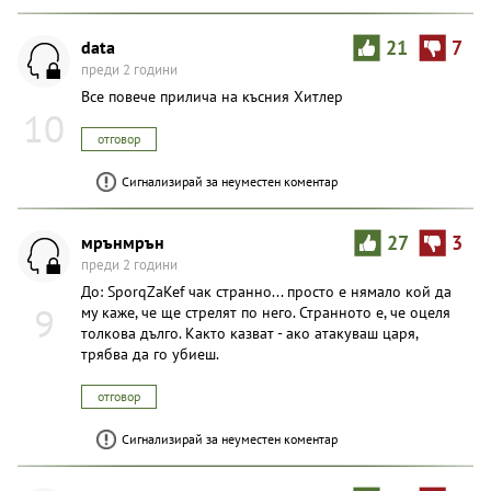
data
21
7
преди 2 години
Все повече прилича на късния Хитлер
10
отговор
Сигнализирай за неуместен коментар
мрънмрън
27
3
преди 2 години
До: SporqZaKef чак странно... просто е нямало кой да
9
му каже, че ще стрелят по него. Странното е, че оцеля
толкова дълго. Както казват - ако атакуваш царя,
трябва да го убиеш.
отговор
Сигнализирай за неуместен коментар