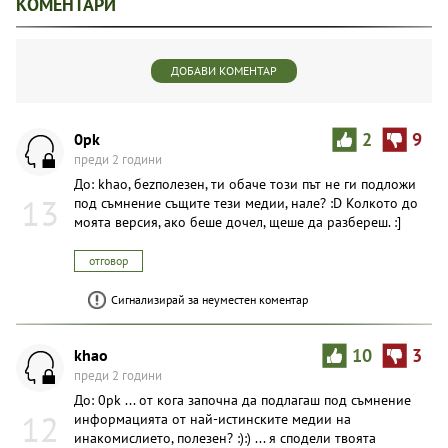
КОМЕНТАРИ
ДОБАВИ КОМЕНТАР
0pk
2
9
преди 2 години
До: khao, беzполезен, ти обаче този път не ги подложи
13
под съмнение същите тези медии, нале? :D Колкото до
моятa версия, ако беше дочел, щеше да разбереш. :]
отговор
Сигнализирай за неуместен коментар
khao
10
3
преди 2 години
До: 0pk ... от кога започна да подлагаш под съмнение
12
информацията от най-истинските медии на
инакомислието, полезен? :):) ... я сподели твоята