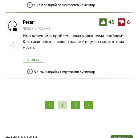
Сигнализирай за неуместен коментар
Petar
45
6
преди 2 години
Има човек има проблем, няма човек няма проблем!
4
Как само важи с пълна сила все още на същото това
място.
отговор
Сигнализирай за неуместен коментар
1
2