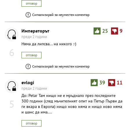
отговор
Сигнализирай за неуместен коментар
Импeраторът
25
9
преди 2 години
Няма да липсва... на никого :-)
6
отговор
Сигнализирай за неуместен коментар
evlogi
39
11
преди 2 години
До: Petar Там нищо не е мръднало през последните
5
300 години (след мъчителният опит на Петър Първи да
ги вкара в Европа) нищо ново няма и нищо ново няма
и шанс да има....
отговор