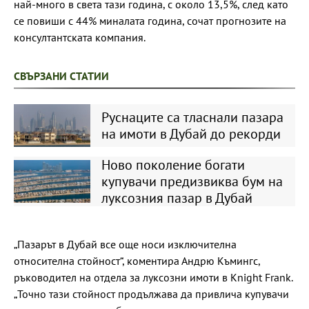
най-много в света тази година, с около 13,5%, след като
се повиши с 44% миналата година, сочат прогнозите на
консултантската компания.
СВЪРЗАНИ СТАТИИ
Руснаците са тласнали пазара
на имоти в Дубай до рекорди
Ново поколение богати
купувачи предизвиква бум на
луксозния пазар в Дубай
„Пазарът в Дубай все още носи изключителна
относителна стойност“, коментира Андрю Къмингс,
ръководител на отдела за луксозни имоти в Knight Frank.
„Точно тази стойност продължава да привлича купувачи