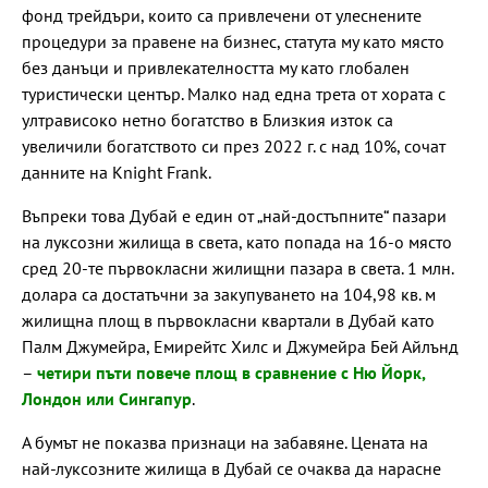
фонд трейдъри, които са привлечени от улеснените
процедури за правене на бизнес, статута му като място
без данъци и привлекателността му като глобален
туристически център. Малко над една трета от хората с
ултрависоко нетно богатство в Близкия изток са
увеличили богатството си през 2022 г. с над 10%, сочат
данните на Knight Frank.
Въпреки това Дубай е един от „най-достъпните“ пазари
на луксозни жилища в света, като попада на 16-о място
сред 20-те първокласни жилищни пазара в света. 1 млн.
долара са достатъчни за закупуването на 104,98 кв. м
жилищна площ в първокласни квартали в Дубай като
Палм Джумейра, Емирейтс Хилс и Джумейра Бей Айлънд
–
четири пъти повече площ в сравнение с Ню Йорк,
Лондон или Сингапур
.
А бумът не показва признаци на забавяне. Цената на
най-луксозните жилища в Дубай се очаква да нарасне