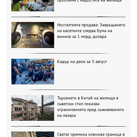
проблема с недостига на жилища
Носталгията продава: Завръщането
на касетките следва бума на
винила за 1 млрд. долара
Кадър на деня за 3 август
Търсенето в Китай на жилища в
съветски стил показва
ограниченията пред съживяването
на пазара
Светът премина ключова граница в