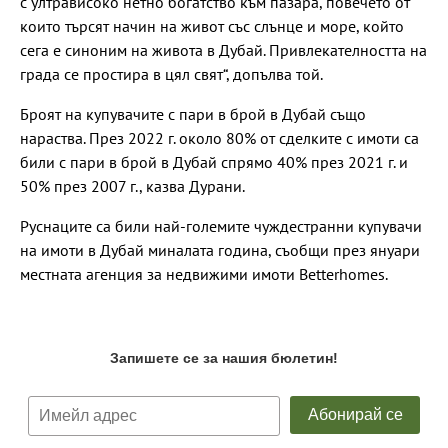
с ултрависоко нетно богатство към пазара, повечето от
които търсят начин на живот със слънце и море, който
сега е синоним на живота в Дубай. Привлекателността на
града се простира в цял свят“, допълва той.
Броят на купувачите с пари в брой в Дубай също
нараства. През 2022 г. около 80% от сделките с имоти са
били с пари в брой в Дубай спрямо 40% през 2021 г. и
50% през 2007 г., казва Дурани.
Руснаците са били най-големите чуждестранни купувачи
на имоти в Дубай миналата година, съобщи през януари
местната агенция за недвижими имоти Betterhomes.