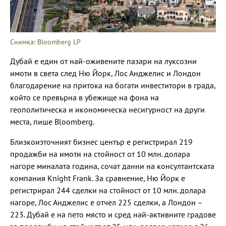
Снимка: Bloomberg LP
Дубай е един от най-оживените пазари на луксозни
имоти в света след Ню Йорк, Лос Анджелис и Лондон
благодарение на притока на богати инвеститори в града,
който се превърна в убежище на фона на
геополитическа и икономическа несигурност на други
места, пише Bloomberg.
Близкоизточният бизнес център е регистрирал 219
продажби на имоти на стойност от 10 млн. долара
нагоре миналата година, сочат данни на консултантската
компания Knight Frank. За сравнение, Ню Йорк е
регистрирал 244 сделки на стойност от 10 млн. долара
нагоре, Лос Анджелис е отчел 225 сделки, а Лондон –
223. Дубай е на пето място и сред най-активните градове