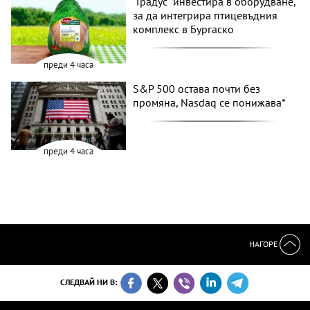
"Градус" инвестира в оборудване,
за да интегрира птицевъдния
комплекс в Бургаско
преди 4 часа
S&P 500 остава почти без
промяна, Nasdaq се понижава*
преди 4 часа
НАГОРЕ
СЛЕДВАЙ НИ В: