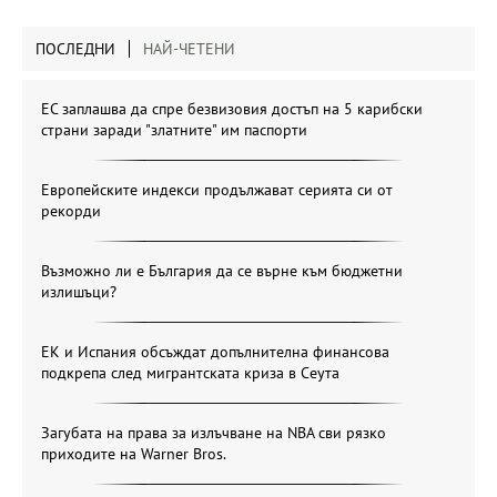
ПОСЛЕДНИ
НАЙ-ЧЕТЕНИ
ЕС заплашва да спре безвизовия достъп на 5 карибски
страни заради "златните" им паспорти
Европейските индекси продължават серията си от
рекорди
Възможно ли е България да се върне към бюджетни
излишъци?
ЕК и Испания обсъждат допълнителна финансова
подкрепа след мигрантската криза в Сеута
Загубата на права за излъчване на NBA сви рязко
приходите на Warner Bros.