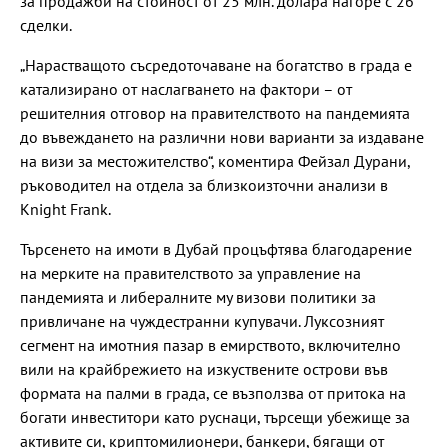
за продажби на стойност от 25 млн. долара нагоре с 26
сделки.
„Нарастващото съсредоточаване на богатство в града е
катализирано от наслагването на фактори – от
решителния отговор на правителството на пандемията
до въвеждането на различни нови варианти за издаване
на визи за местожителство“, коментира Фейзал Дурани,
ръководител на отдела за близкоизточни анализи в
Knight Frank.
Търсенето на имоти в Дубай процъфтява благодарение
на мерките на правителството за управление на
пандемията и либералните му визови политики за
привличане на чуждестранни купувачи. Луксозният
сегмент на имотния пазар в емирството, включително
вили на крайбрежието на изкуствените острови във
формата на палми в града, се възползва от притока на
богати инвеститори като руснаци, търсещи убежище за
активите си, криптомилионери, банкери, бягащи от