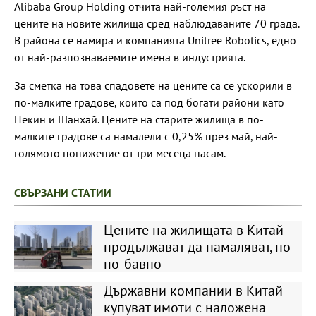
Alibaba Group Holding отчита най-големия ръст на
цените на новите жилища сред наблюдаваните 70 града.
В района се намира и компанията Unitree Robotics, едно
от най-разпознаваемите имена в индустрията.
За сметка на това спадовете на цените са се ускорили в
по-малките градове, които са под богати райони като
Пекин и Шанхай. Цените на старите жилища в по-
малките градове са намалели с 0,25% през май, най-
голямото понижение от три месеца насам.
СВЪРЗАНИ СТАТИИ
Цените на жилищата в Китай
продължават да намаляват, но
по-бавно
Държавни компании в Китай
купуват имоти с наложена