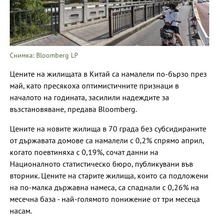
Снимка: Bloomberg LP
Цените на жилищата в Китай са намалели по-бързо през
май, като пресякоха оптимистичните признаци в
началото на годината, засилили надеждите за
възстановяване, предава Bloomberg.
Цените на новите жилища в 70 града без субсидираните
от държавата домове са намалели с 0,2% спрямо април,
когато поевтиняха с 0,19%, сочат данни на
Националното статистическо бюро, публикувани във
вторник. Цените на старите жилища, които са подложени
на по-малка държавна намеса, са спаднали с 0,26% на
месечна база - най-голямото понижение от три месеца
насам.