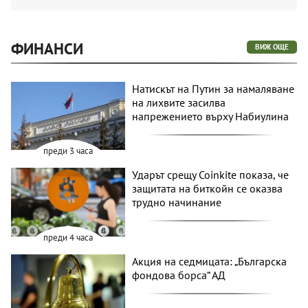
ФИНАНСИ
ВИЖ ОЩЕ
Натискът на Путин за намаляване
на лихвите засилва
напрежението върху Набиулина
преди 3 часа
Ударът срещу Coinkite показа, че
защитата на биткойн се оказва
трудно начинание
преди 4 часа
Акция на седмицата: „Българска
фондова борса“ АД