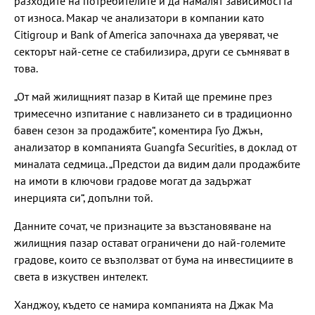
разходите на потребителите и да намалят зависимостта
от износа. Макар че анализатори в компании като
Citigroup и Bank of America започнаха да уверяват, че
секторът най-сетне се стабилизира, други се съмняват в
това.
„От май жилищният пазар в Китай ще премине през
тримесечно изпитание с навлизането си в традиционно
бавен сезон за продажбите“, коментира Гуо Джън,
анализатор в компанията Guangfa Securities, в доклад от
миналата седмица. „Предстои да видим дали продажбите
на имоти в ключови градове могат да задържат
инерцията си“, допълни той.
Данните сочат, че признаците за възстановяване на
жилищния пазар остават ограничени до най-големите
градове, които се възползват от бума на инвестициите в
света в изкуствен интелект.
Ханджоу, където се намира компанията на Джак Ма