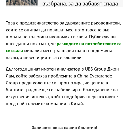
възбрана, за да забавят спада
Това е предизвикателство за държавните ръководители,
които се опитват да повишат местното търсене във
втората по големина икономика в света. Публикувани
днес данни показаха, че
разходите на потребителите са
се свили
миналия месец за първи път от пандемията
насам, а инвестициите са се влошили.
Дългогодишният имотен анализатор в UBS Group Джон
Лам, който забеляза проблемите в China Evergrande
Group преди колегите си, прогнозира, че цените в
богатите градове ще се стабилизират благодарение на
изкуствения интелект, който подобрява перспективите
пред най-големите компании в Китай.