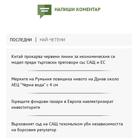
НАПИШИ КОМЕНТАР
ПОСЛЕДНИ
НАЙ-ЧЕТЕНИ
Китай прокарва червени линии за икономическия си
модел преди търговски преговори със САЩ и ЕС
Мерките на Румъния повишиха нивото на Дунав около
АЕЦ "Черна вода" с 4 см
Горещите фондови пазари в Европа наелектризират
инвеститорите
Върховният съд на САЩ тихомълком уби независимостта
на борсовия регулатор