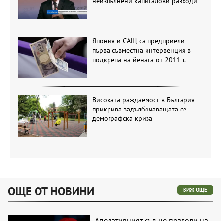
неизпълнени капиталови разходи
Япония и САЩ са предприели
първа съвместна интервенция в
подкрепа на йената от 2011 г.
Високата раждаемост в България
прикрива задълбочаващата се
демографска криза
ОЩЕ ОТ НОВИНИ
ВИЖ ОЩЕ
Апелативният съд не позволи на