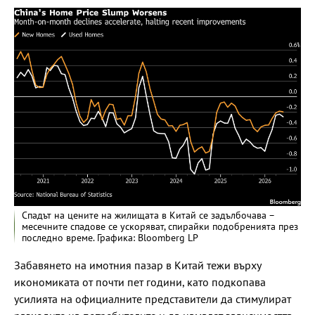
Спадът на цените на жилищата в Китай се задълбочава –
месечните спадове се ускоряват, спирайки подобренията през
последно време. Графика: Bloomberg LP
Забавянето на имотния пазар в Китай тежи върху
икономиката от почти пет години, като подкопава
усилията на официалните представители да стимулират