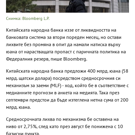
Снимка: Bloomberg L.P.
Китайската народна банка иззе от ликвидността на
банковата система за втори пореден месец, но остави
лихвите без промяна в опит да намали натиска върху
юана от нарастващата пропаст с паричната политика на
Федералния резерв, пише Bloomberg.
Китайската народна банка предложи 400 млрд. юана (58
млрд. щатски долара) посредством средносрочния си
механизъм за заеми (MLF) - ход, който бе в съответствие с
медианните прогнози в анкета на медията. Така през
септември предстои да бъде изтеглена нетна сума от 200
млрд. юана.
Средносрочната лихва по механизма бе оставена на
ниво от 2,75%, след като през август бе понижена с 10
базисни пункта.