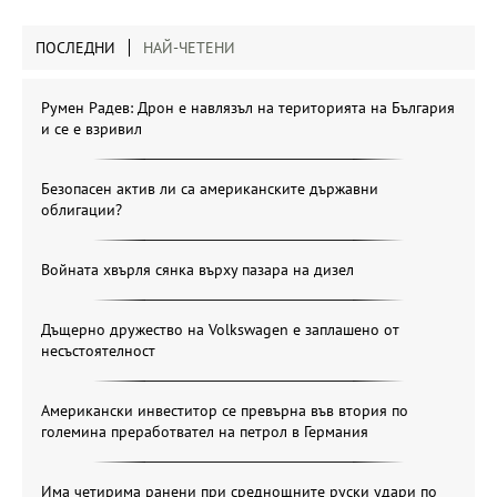
ПОСЛЕДНИ
НАЙ-ЧЕТЕНИ
Румен Радев: Дрон е навлязъл на територията на България
и се е взривил
Безопасен актив ли са американските държавни
облигации?
Войната хвърля сянка върху пазара на дизел
Дъщерно дружество на Volkswagen е заплашено от
несъстоятелност
Американски инвеститор се превърна във втория по
големина преработвател на петрол в Германия
Има четирима ранени при среднощните руски удари по