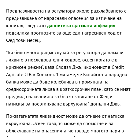
Предпазливостта на регулатора около разхлабването е
предизвикана от нараснали опасения за изтичане на
капитал, след като
данните за щатската инфлация
подсилиха прогнозите за още един агресивен ход от
Фед този месец.
"Би било много рядък случай за регулатора да намали
лихвите в последователни ходове, освен когато е в
кризисен режим", каза Сяодзя Джъ, икономист в Credit
Agricole CIB в Хонконг. "Смятаме, че Китайската народна
банка може да бъде колеблива в промяната на
средносрочната лихва в краткосрочен план, като се имат
предвид очакванията за бързо затягане от Фед и
натискът за поевтиняване върху юана", допълни Джъ.
По-затегнатата ликвидност може да отнеме от натиска
върху юана. Освен това, тя може да спомогне и за
облекчаване на опасенията, че твърде многото пари в