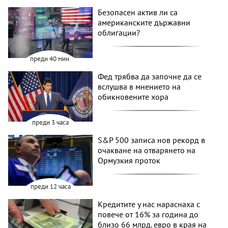
Безопасен актив ли са
американските държавни
облигации?
преди 40 мин.
Фед трябва да започне да се
вслушва в мнението на
обикновените хора
преди 3 часа
S&P 500 записа нов рекорд в
очакване на отварянето на
Ормузкия проток
преди 12 часа
Кредитите у нас нараснаха с
повече от 16% за година до
близо 66 млрд. евро в края на