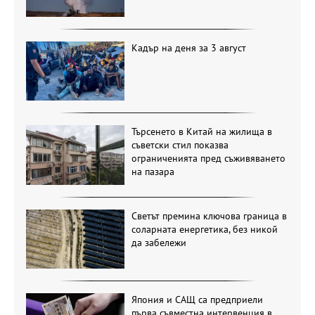
Кадър на деня за 3 август
Търсенето в Китай на жилища в
съветски стил показва
ограниченията пред съживяването
на пазара
Светът премина ключова граница в
соларната енергетика, без никой
да забележи
Япония и САЩ са предприели
първа съвместна интервенция в