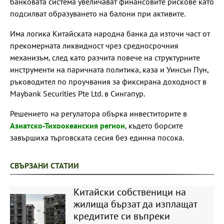
банковата система увеличават финансовите рискове като
подсилват образуването на балони при активите.
Има логика Китайската народна банка да източи част от
прекомерната ликвидност чрез средносрочния
механизъм, след като разчита повече на структурните
инструменти на паричната политика, каза и Уинсън Пун,
ръководител по проучвания за фиксирана доходност в
Maybank Securities Pte Ltd. в Сингапур.
Решението на регулатора обърка инвеститорите в
Азиатско-Тихоокеанския регион
, където борсите
завършиха търговската сесия без единна посока.
СВЪРЗАНИ СТАТИИ
Китайски собственици на
жилища бързат да изплащат
кредитите си въпреки