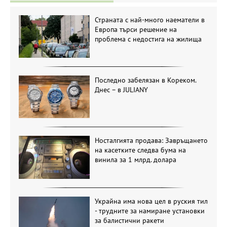
Страната с най-много наематели в
Европа търси решение на
проблема с недостига на жилища
Последно забелязан в Кореком.
Днес – в JULIANY
Носталгията продава: Завръщането
на касетките следва бума на
винила за 1 млрд. долара
Украйна има нова цел в руския тил
- трудните за намиране установки
за балистични ракети