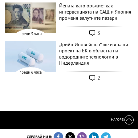
Йената като оръжие: как
интервенцията на САЩ и Япония
променя валутните пазари
3
преди 5 часа
„Грийн Иновейшън“ ще изпълни
проект на ЕК в областта на
водородните технологии в
Нидерландия
преди 6 часа
2
НАГОРЕ
СЛЕДВАЙ НИ В: