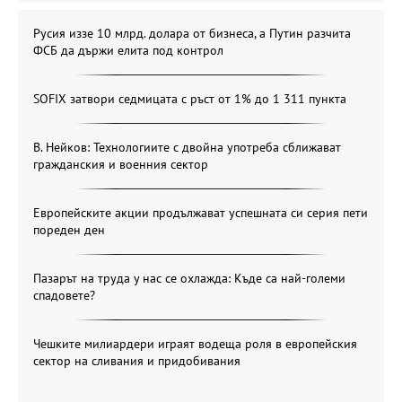
Русия иззе 10 млрд. долара от бизнеса, а Путин разчита
ФСБ да държи елита под контрол
SOFIX затвори седмицата с ръст от 1% до 1 311 пункта
В. Нейков: Технологиите с двойна употреба сближават
гражданския и военния сектор
Европейските акции продължават успешната си серия пети
пореден ден
Пазарът на труда у нас се охлажда: Къде са най-големи
спадовете?
Чешките милиардери играят водеща роля в европейския
сектор на сливания и придобивания