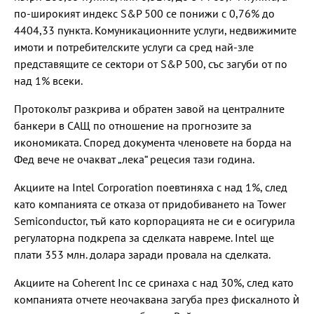
по-широкият индекс S&P 500 се понижи с 0,76% до
4404,33 пункта. Комуникационните услуги, недвижимите
имоти и потребителските услуги са сред най-зле
представящите се сектори от S&P 500, със загуби от по
над 1% всеки.
Протоколът разкрива и обратен завой на централните
банкери в САЩ по отношение на прогнозите за
икономиката. Според документа членовете на борда на
Фед вече не очакват „лека“ рецесия тази година.
Акциите на Intel Corporation поевтиняха с над 1%, след
като компанията се отказа от придобиването на Tower
Semiconductor, тъй като корпорацията не си е осигурила
регулаторна подкрепа за сделката навреме. Intel ще
плати 353 млн. долара заради провала на сделката.
Акциите на Coherent Inc се сринаха с над 30%, след като
компанията отчете неочаквана загуба през фискалното ѝ