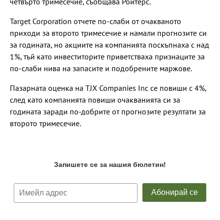
четвърто тримесечие, съобщава Ройтерс.
Target Corporation отчете по-слаби от очакваното
приходи за второто тримесечие и намали прогнозите си
за годината, но акциите на компанията поскъпнаха с над
1%, тъй като инвеститорите приветстваха признаците за
по-слаби нива на запасите и подобрените маржове.
Пазарната оценка на TJX Companies Inc се повиши с 4%,
след като компанията повиши очакванията си за
годината заради по-добрите от прогнозите резултати за
второто тримесечие.