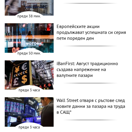
преди 38 мин.
Европейските акции
продължават успешната си серия
пети пореден ден
преди 50 мин.
iBanFirst: Август традиционно
създава напрежение на
валутните пазари
преди 3 часа
Wall Street отваря с ръстове след
новите данни за пазара на труда
в САЩ*
преди 3 часа