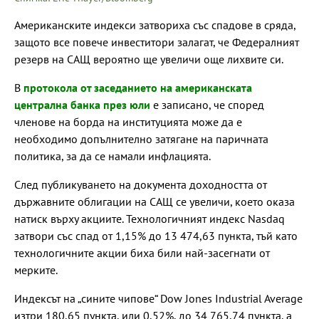
Американските индекси затвориха със спадове в сряда,
защото все повече инвеститори залагат, че Федералният
резерв на САЩ вероятно ще увеличи още лихвите си.
В
протокола от заседанието на американската
централна банка през юли
е записано, че според
членове на борда на институцията може да е
необходимо допълнително затягане на паричната
политика, за да се намали инфлацията.
След публикуването на документа доходността от
държавните облигации на САЩ се увеличи, което оказа
натиск върху акциите. Технологичният индекс Nasdaq
затвори със спад от 1,15% до 13 474,63 пункта, тъй като
технологичните акции биха били най-засегнати от
мерките.
Индексът на „сините чипове“ Dow Jones Industrial Average
изтри 180,65 пункта, или 0,52%, до 34 765,74 пункта, а