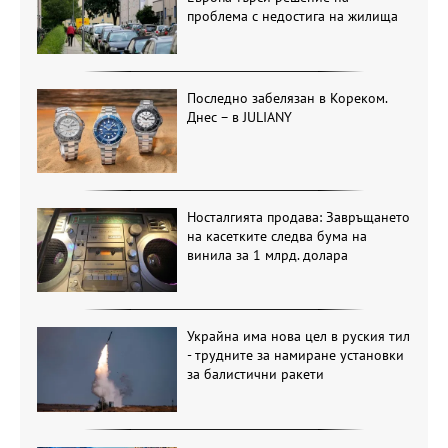
проблема с недостига на жилища
Последно забелязан в Кореком.
Днес – в JULIANY
Носталгията продава: Завръщането
на касетките следва бума на
винила за 1 млрд. долара
Украйна има нова цел в руския тил
- трудните за намиране установки
за балистични ракети