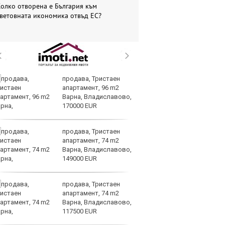
олко отворена е България към
ветовната икономика отвъд ЕС?
продава, Тристаен
Во
апартамент, 96 m2
на
Варна, Владиславово,
д
170000 EUR
продава, Тристаен
Ма
апартамент, 74 m2
им
Варна, Владиславово,
Я
149000 EUR
продава, Тристаен
Ис
апартамент, 74 m2
ст
Варна, Владиславово,
о
117500 EUR
у