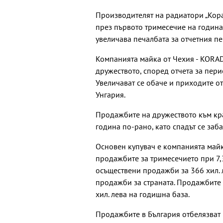
Производителят на радиатори „Кор
през първото тримесечие на годинат
увеличава печалбата за отчетния п
Компанията майка от Чехия - KORADO
дружеството, според отчета за пери
Увеличават се обаче и приходите от
Унгария.
Продажбите на дружеството към края
година по-рано, като спадът се заб
Основен купувач е компанията майка
продажбите за тримесечието при 7,3
осъществени продажби за 366 хил. 
продажби за страната. Продажбите 
хил. лева на годишна база.
Продажбите в България отбелязват и