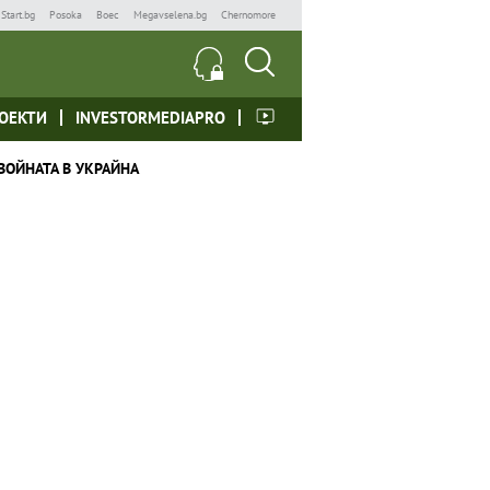
Start.bg
Posoka
Boec
Megavselena.bg
Chernomore
ОЕКТИ
INVESTORMEDIAPRO
ВОЙНАТА В УКРАЙНА