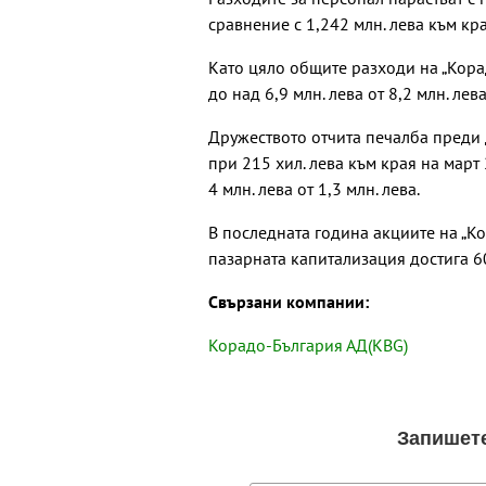
сравнение с 1,242 млн. лева към кра
Като цяло общите разходи на „Кора
до над 6,9 млн. лева от 8,2 млн. ле
Дружеството отчита печалба преди д
при 215 хил. лева към края на март
4 млн. лева от 1,3 млн. лева.
В последната година акциите на „Ко
пазарната капитализация достига 60
Свързани компании:
Корадо-България АД(KBG)