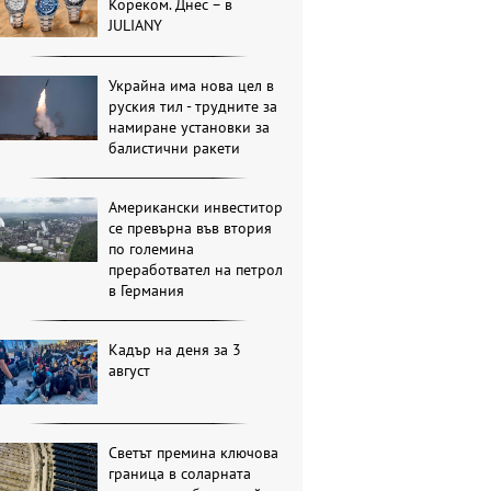
Кореком. Днес – в
JULIANY
Украйна има нова цел в
руския тил - трудните за
намиране установки за
балистични ракети
Американски инвеститор
се превърна във втория
по големина
преработвател на петрол
в Германия
Кадър на деня за 3
август
Светът премина ключова
граница в соларната