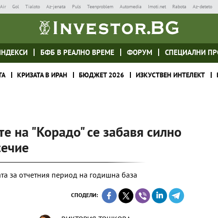
Air
Gol
Tialoto
Az-jenata
Puls
Teenproblem
Automedia
Imoti.net
Rabota
Az-deteto
ИНДЕКСИ
БФБ В РЕАЛНО ВРЕМЕ
ФОРУМ
СПЕЦИАЛНИ ПР
ТА
КРИЗАТА В ИРАН
БЮДЖЕТ 2026
ИЗКУСТВЕН ИНТЕЛЕКТ
е на "Корадо" се забавя силно
сечие
ата за отчетния период на годишна база
СПОДЕЛИ: