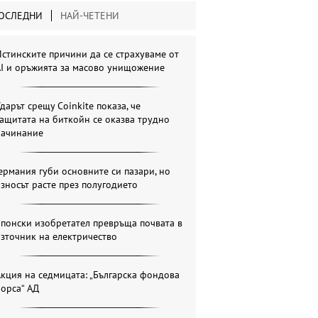
ОСЛЕДНИ
НАЙ-ЧЕТЕНИ
стинските причини да се страхуваме от
AI и оръжията за масово унищожение
дарът срещу Coinkite показа, че
ащитата на биткойн се оказва трудно
начинание
ермания губи основните си пазари, но
зносът расте през полугодието
понски изобретател превръща почвата в
зточник на електричество
кция на седмицата: „Българска фондова
орса“ АД