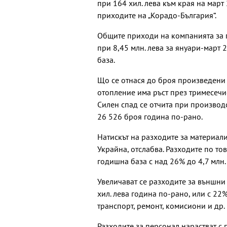
при 164 хил. лева към края на март
приходите на „Корадо-България“.
Общите приходи на компанията за п
при 8,45 млн. лева за януари-март 2
база.
Що се отнася до броя произведени
отопление има ръст през тримесечи
Силен спад се отчита при производ
26 526 броя година по-рано.
Натискът на разходите за материали
Украйна, отслабва. Разходите по то
годишна база с над 26% до 4,7 млн. 
Увеличават се разходите за външни 
хил. лева година по-рано, или с 22
транспорт, ремонт, комисиони и др.
Разходите за персонал нарастват с 