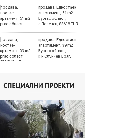
продава, Едностаен
Н
апартамент, 51 m2
Be
Бургас област,
за
с.Лозенец, 88638 EUR
па
Бъфет
продава, Едностаен
Ир
апартамент, 39 m2
от
Бургас област,
за
к.к.Слънчев Бряг,
О
500 EUR
СПЕЦИАЛНИ ПРОЕКТИ