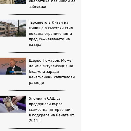
енергетика, без никой да
забележи
Търсенето в Китай на
жилища в съветски стил
показва ограниченията
пред съживяването на
пазара
Щерьо Ножаров: Може
да има актуализация на
бюджета заради
неизпълнени капиталови
разходи
Япония и САЩ са
предприели първа
съвместна интервенция
в подкрепа на йената от
2011 г.