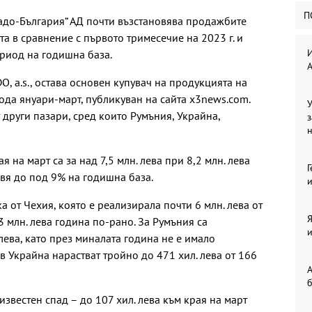
П
адо-България“ АД почти възстановява продажбите
а в сравнение с първото тримесечие на 2023 г. и
И
ериод на годишна база.
, a.s., остава основен купувач на продукцията на
ода януари-март, публикуван на сайта x3news.com.
У
 други пазари, сред които Румъния, Украйна,
з
 на март са за над 7,5 млн. лева при 8,2 млн. лева
Г
авя до под 9% на годишна база.
и
 от Чехия, която е реализирала почти 6 млн. лева от
Я
 млн. лева година по-рано. За Румъния са
и
лева, като през миналата година не е имало
в Украйна нарастват тройно до 471 хил. лева от 166
А
б
звестен спад – до 107 хил. лева към края на март