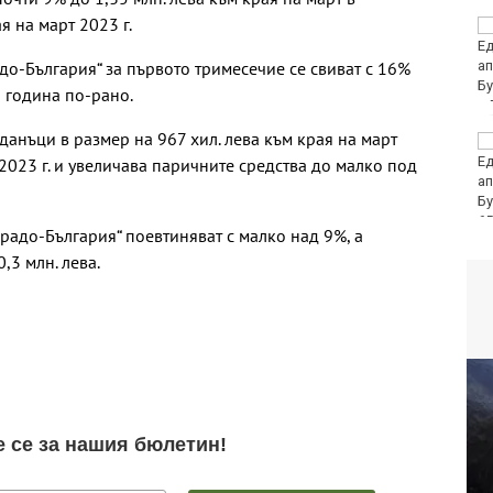
я на март 2023 г.
НАП: Почти всеки
втори обект по
до-България“ за първото тримесечие се свиват с 16%
Южното Черноморие е
с нарушение
ва година по-рано.
анъци в размер на 967 хил. лева към края на март
Ракът на простатата
на Джо Байдън се е
 2023 г. и увеличава паричните средства до малко под
разпространил
65
радо-България“ поевтиняват с малко над 9%, а
,3 млн. лева.