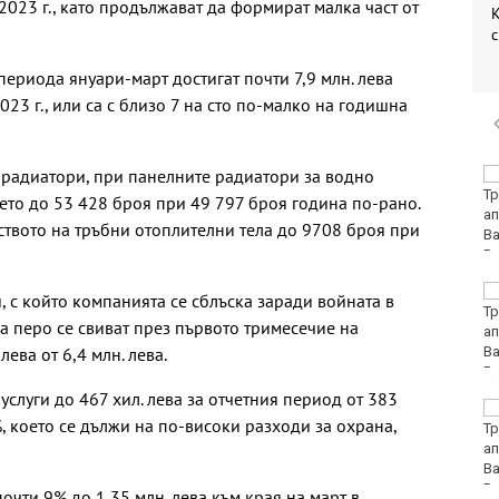
 2023 г., като продължават да формират малка част от
К
с
ериода януари-март достигат почти 7,9 млн. лева
023 г., или са с близо 7 на сто по-малко на годишна
 радиатори, при панелните радиатори за водно
Командирът на ВМС:
Унищожили сме 6
ето до 53 428 броя при 49 797 броя година по-рано.
плаващи мини, 3
ството на тръбни отоплителни тела до 9708 броя при
надводни дрона и са
десетки остатъци от военно оборудване
Йотова за дрона:
, с който компанията се сблъска заради войната в
Разочарована съм, че
ва перо се свиват през първото тримесечие на
инцидентът се
лева от 6,4 млн. лева.
използва за
примитивна политическа употреба
услуги до 467 хил. лева за отчетния период от 383
Олимпик (Варна)
%, което се дължи на по-високи разходи за охрана,
завърши контролите с
убедителна победа
почти 9% до 1,35 млн. лева към края на март в