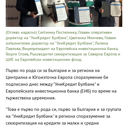
(Отляво надясно) Септимиу Постелнику, Главен оперативен
директор на "УниКредит Булбанк", Цветанка Минчева, Главен
изпълнителен директор на "УниКредит Булбанк", Лиляна
Павлова, Вицепрезидент на Европейска инвестиционна банка,
Георги Стоев, Ръководител секюритизации за Северна Европа и
ЦИЕ на Европейски инвестиционен фонд.
Първо по рода си за България и за региона на
Централна и Югоизточна Европа споразумение бе
подписано днес между "УниКредит Булбанк" и
Европейската инвестиционна банка (ЕИБ) по време на
тържествена церемония.
"Това е първо по рода си, първо за България и за групата
на "УниКредит Булбанк" в региона споразумение за
секюритизация на кредити за малки и средни