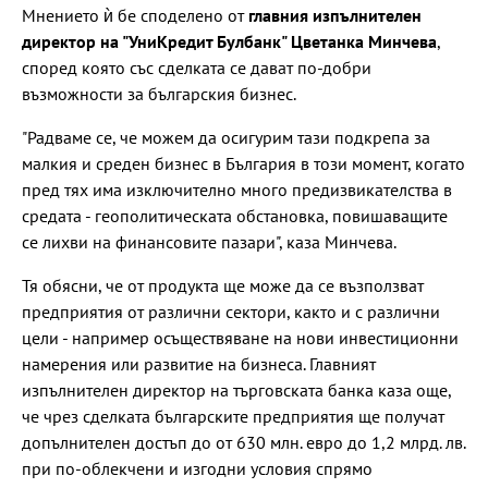
Мнението ѝ бе споделено от
главния изпълнителен
директор на "УниКредит Булбанк" Цветанка Минчева
,
според която със сделката се дават по-добри
възможности за българския бизнес.
"Радваме се, че можем да осигурим тази подкрепа за
малкия и среден бизнес в България в този момент, когато
пред тях има изключително много предизвикателства в
средата - геополитическата обстановка, повишаващите
се лихви на финансовите пазари", каза Минчева.
Тя обясни, че от продукта ще може да се възползват
предприятия от различни сектори, както и с различни
цели - например осъществяване на нови инвестиционни
намерения или развитие на бизнеса. Главният
изпълнителен директор на търговската банка каза още,
че чрез сделката българските предприятия ще получат
допълнителен достъп до от 630 млн. евро до 1,2 млрд. лв.
при по-облекчени и изгодни условия спрямо