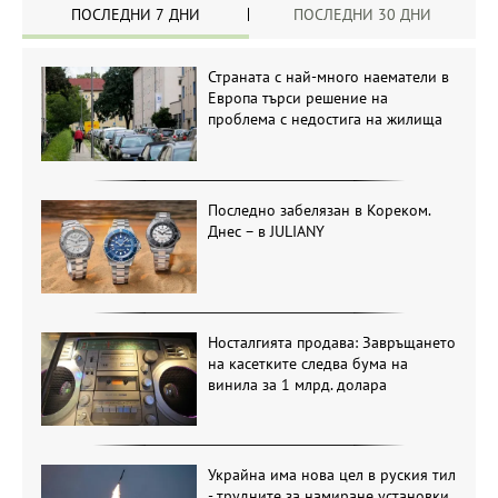
ПОСЛЕДНИ 7 ДНИ
ПОСЛЕДНИ 30 ДНИ
Страната с най-много наематели в
Европа търси решение на
проблема с недостига на жилища
Последно забелязан в Кореком.
Днес – в JULIANY
Носталгията продава: Завръщането
на касетките следва бума на
винила за 1 млрд. долара
Украйна има нова цел в руския тил
- трудните за намиране установки