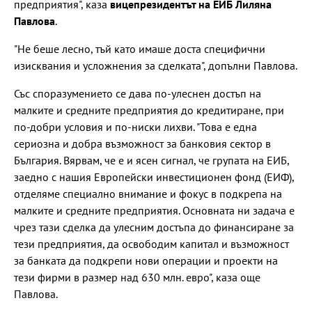
предприятия", каза
вицепрезидентът на ЕИБ Лиляна
Павлова
.
"Не беше лесно, тъй като имаше доста специфични
изисквания и усложнения за сделката", допълни Павлова.
Със споразумението се дава по-улеснен достъп на
малките и средните предприятия до кредитиране, при
по-добри условия и по-ниски лихви. "Това е една
сериозна и добра възможност за банковия сектор в
България. Вярвам, че е и ясен сигнал, че групата на ЕИБ,
заедно с нашия Европейски инвестиционен фонд (ЕИФ),
отделяме специално внимание и фокус в подкрепа на
малките и средните предприятия. Основната ни задача е
чрез тази сделка да улесним достъпа до финансиране за
тези предприятия, да освободим капитал и възможност
за банката да подкрепи нови операции и проекти на
тези фирми в размер над 630 млн. евро", каза още
Павлова.