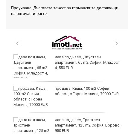
Проучване: Дълговата тежест за германските доставчици
на авточасти расте
8
дава под наем, Двустаен
апартамент, 65 m2 София, Младост
4, 550 EUR
продава, Къща, 100 m2 София
област, с.Горна Малина, 79000 EUR
дава под наем, Тристаен
апартамент, 125 m2 София, Борово,
950 EUR