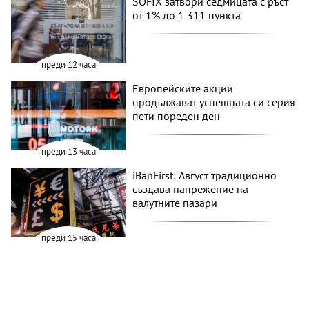
SOFIX затвори седмицата с ръст
от 1% до 1 311 пункта
преди 12 часа
Европейските акции
продължават успешната си серия
пети пореден ден
преди 13 часа
iBanFirst: Август традиционно
създава напрежение на
валутните пазари
преди 15 часа