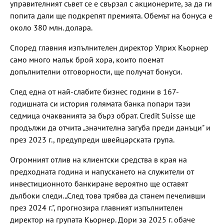
управителният съвет се е свързал с акционерите, за да ги
попита дали ще подкрепят премията. Обемът на бонуса е
около 380 млн. долара.
Според главния изпълнителен директор Улрих Кьорнер
само много малък брой хора, които поемат
допълнителни отговорности, ще получат бонуси.
След една от най-слабите бизнес години в 167-
годишната си история голямата банка попари тази
седмица очакванията за бърз обрат. Credit Suisse ще
продължи да отчита „значителна загуба преди данъци" и
през 2023 г., предупреди швейцарската група.
Огромният отлив на клиентски средства в края на
предходната година и напускането на служители от
инвестиционното банкиране вероятно ще оставят
дълбоки следи. „След това трябва да станем печеливши
през 2024 г.", прогнозира главният изпълнителен
директор на групата Кьорнер. Дори за 2025 г. обаче