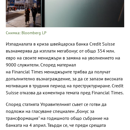
Снимка: Bloomberg LP
Изпадналата в криза швейцарска банка Credit Suisse
възнамерява да изплати мегабонус от общо 354 млн.
евро на своите мениджъри в замяна на уволнението на
9000 служители. Според материал
на Financial Times мениджърите трябва да получат
допълнително възнаграждение, за да се запази високата
мотивация в трудния период на преструктуриране. Credit
Suisse отказва да коментира темата пред Financial Times.
Според статията Управителният съвет се готви да
подложи на гласуване специален „бонус за
трансформация" на годишното общо събрание на
банката на 4 април. Твърди се, че преди срещата