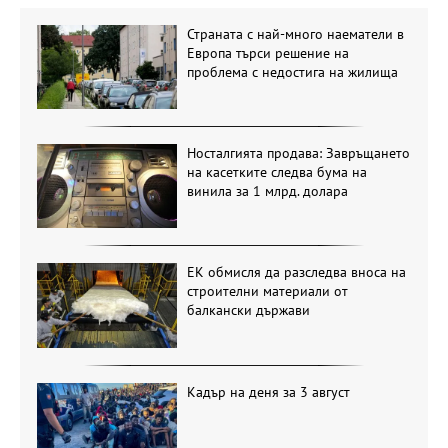
Страната с най-много наематели в
Европа търси решение на
проблема с недостига на жилища
Носталгията продава: Завръщането
на касетките следва бума на
винила за 1 млрд. долара
ЕК обмисля да разследва вноса на
строителни материали от
балкански държави
Кадър на деня за 3 август