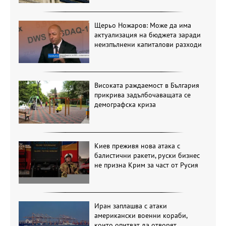
Щерьо Ножаров: Може да има
актуализация на бюджета заради
неизпълнени капиталови разходи
Високата раждаемост в България
прикрива задълбочаващата се
демографска криза
Киев преживя нова атака с
балистични ракети, руски бизнес
не призна Крим за част от Русия
Иран заплашва с атаки
американски военни кораби,
които опитват да отворят