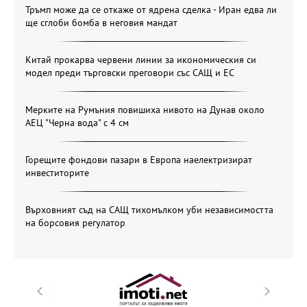
Тръмп може да се откаже от ядрена сделка - Иран едва ли
ще сглоби бомба в неговия мандат
Китай прокарва червени линии за икономическия си
модел преди търговски преговори със САЩ и ЕС
Мерките на Румъния повишиха нивото на Дунав около
АЕЦ "Черна вода" с 4 см
Горещите фондови пазари в Европа наелектризират
инвеститорите
Върховният съд на САЩ тихомълком уби независимостта
на борсовия регулатор