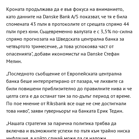
Кроната продължава да е във фокуса на вниманието,
като данните на Danske Bank A/S показват, че тя е била
спомената 43 пъти в протоколите от срещата спрямо 44
пъти през юни. Същевременно валутата е с 3,5% по-силна
спрямо прогнозата на Шведската централна банка за
четвъртото тримесечие, „а това успокоява част от
опасенията", добави икономистът на Danske Стефан
Мелин.
„Последното съобщение от Европейската централна
банка беше интерпретирано от пазара, че лихвите са
били повишени приблизително до правилните нива и че
целта сега е да останат там за по-дълъг период от време.
По пое мнение от Riksbank все още не сме достигнали
това ниво“, заяви гуверньорът на банката Ерик Тедин.
„Нашата стратегия за парична политика трябва да
включва и възможните успехи по пътя към трайно ниска
инфлация, в който случай може да се наложи