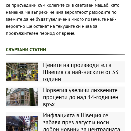
се присъедини към колегите си в световен мащаб, като
намекна, че въпреки че има вероятност разходите по
заемите да не бъдат увеличени много повече, те най-
вероятно ще останат на текущите си нива за
продължителен период от време.
СВЪРЗАНИ СТАТИИ
Цените на производител в
Швеция са най-ниските от 33
години
Норвегия увеличи лихвените
проценти до над 14-годишен
връх
Инфлацията в Швеция се
забавя през август и носи
добри новини за централната