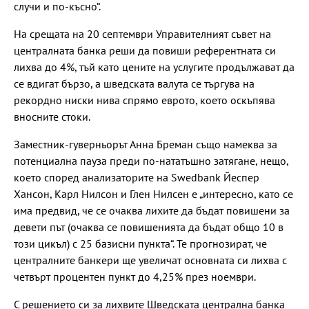
случи и по-късно“.
На срещата на 20 септември Управителният съвет на
централната банка реши да повиши референтната си
лихва до 4%, тъй като цените на услугите продължават да
се вдигат бързо, а шведската валута се търгува на
рекордно ниски нива спрямо еврото, което оскъпява
вносните стоки.
Заместник-гуверньорът Анна Бреман също намеква за
потенциална пауза преди по-нататъшно затягане, нещо,
което според анализаторите на Swedbank Йеспер
Хансон, Карл Нилсон и Глен Нилсен е „интересно, като се
има предвид, че се очаква лихите да бъдат повишени за
девети път (очаква се повишенията да бъдат общо 10 в
този цикъл) с 25 базисни пункта“. Те прогнозират, че
централните банкери ще увеличат основната си лихва с
четвърт процентен пункт до 4,25% през ноември.
С решението си за лихвите Шведската централна банка