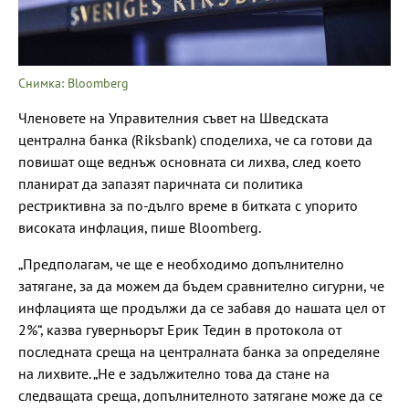
Снимка: Bloomberg
Членовете на Управителния съвет на Шведската
централна банка (Riksbank) споделиха, че са готови да
повишат още веднъж основната си лихва, след което
планират да запазят паричната си политика
рестриктивна за по-дълго време в битката с упорито
високата инфлация, пише Bloomberg.
„Предполагам, че ще е необходимо допълнително
затягане, за да можем да бъдем сравнително сигурни, че
инфлацията ще продължи да се забавя до нашата цел от
2%“, казва гуверньорът Ерик Тедин в протокола от
последната среща на централната банка за определяне
на лихвите. „Не е задължително това да стане на
следващата среща, допълнителното затягане може да се