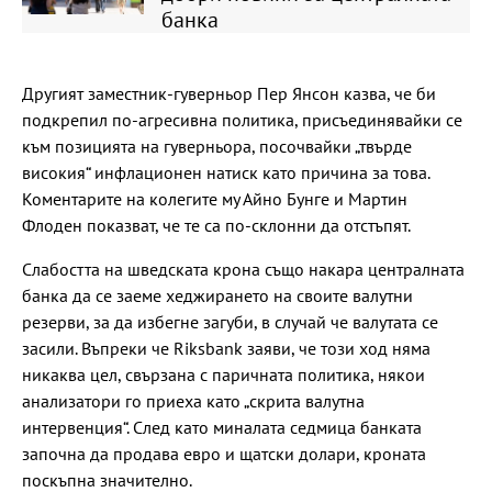
банка
Другият заместник-гуверньор Пер Янсон казва, че би
подкрепил по-агресивна политика, присъединявайки се
към позицията на гуверньора, посочвайки „твърде
високия“ инфлационен натиск като причина за това.
Коментарите на колегите му Айно Бунге и Мартин
Флоден показват, че те са по-склонни да отстъпят.
Слабостта на шведската крона също накара централната
банка да се заеме хеджирането на своите валутни
резерви, за да избегне загуби, в случай че валутата се
засили. Въпреки че Riksbank заяви, че този ход няма
никаква цел, свързана с паричната политика, някои
анализатори го приеха като „скрита валутна
интервенция“. След като миналата седмица банката
започна да продава евро и щатски долари, кроната
поскъпна значително.