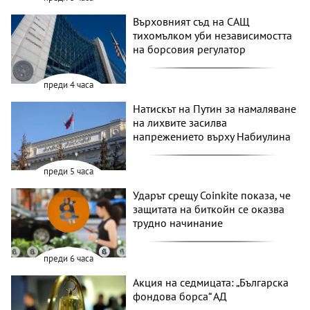
Върховният съд на САЩ
тихомълком уби независимостта
на борсовия регулатор
преди 4 часа
Натискът на Путин за намаляване
на лихвите засилва
напрежението върху Набиулина
преди 5 часа
Ударът срещу Coinkite показа, че
защитата на биткойн се оказва
трудно начинание
преди 6 часа
Акция на седмицата: „Българска
фондова борса“ АД