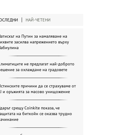
ОСЛЕДНИ
НАЙ-ЧЕТЕНИ
атискът на Путин за намаляване на
ихвите засилва напрежението върху
Набиулина
Климатиците не предлагат най-доброто
ешение за охлаждане на градовете
стинските причини да се страхуваме от
AI и оръжията за масово унищожение
дарът срещу Coinkite показа, че
ащитата на биткойн се оказва трудно
начинание