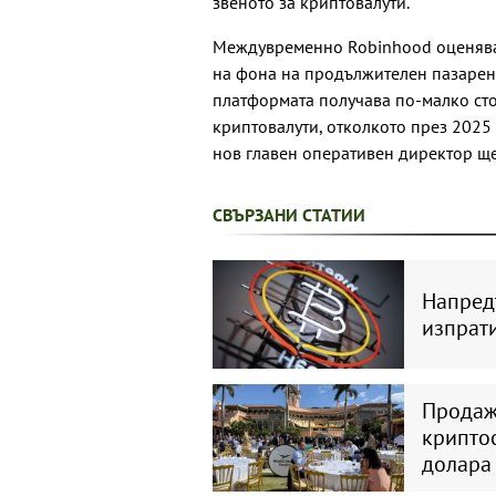
звеното за криптовалути.
Междувременно Robinhood оценява 
на фона на продължителен пазарен 
платформата получава по-малко сто
криптовалути, отколкото през 2025 г
нов главен оперативен директор ще
СВЪРЗАНИ СТАТИИ
Напред
изпрати
Продаж
криптос
долара