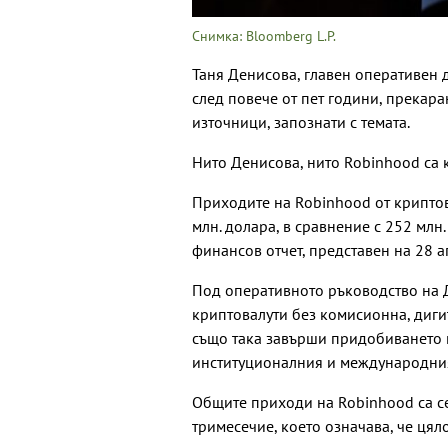
Снимка: Bloomberg L.P.
Таня Денисова, главен оперативен 
след повече от пет години, прекара
източници, запознати с темата.
Нито Денисова, нито Robinhood са
Приходите на Robinhood от криптов
млн. долара, в сравнение с 252 млн
финансов отчет, представен на 28 а
Под оперативното ръководство на Д
криптовалути без комисионна, диги
също така завърши придобиването н
институционалния и международния
Общите приходи на Robinhood са се
тримесечие, което означава, че цял