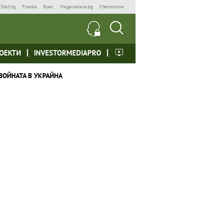
Start.bg
Posoka
Boec
Megavselena.bg
Chernomore
ОЕКТИ
INVESTORMEDIAPRO
ВОЙНАТА В УКРАЙНА