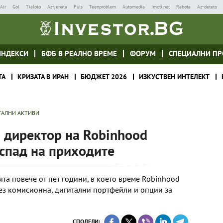
Air
Gol
Tialoto
Az-jenata
Puls
Teenproblem
Automedia
Imoti.net
Rabota
Az-deteto
ИНДЕКСИ
БФБ В РЕАЛНО ВРЕМЕ
ФОРУМ
СПЕЦИАЛНИ ПР
ТА
КРИЗАТА В ИРАН
БЮДЖЕТ 2026
ИЗКУСТВЕН ИНТЕЛЕКТ
ТАЛНИ АКТИВИ
 директор на Robinhood
 спад на приходите
та повече от пет години, в което време Robinhood
без комисионна, дигитални портфейли и опции за
СПОДЕЛИ: