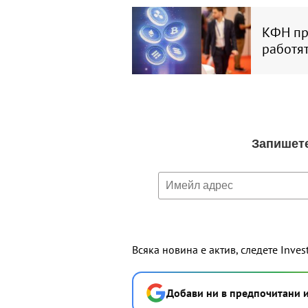
КФН пр
работят
Всяка новина е актив, следете Inves
Добави ни в предпочитани 