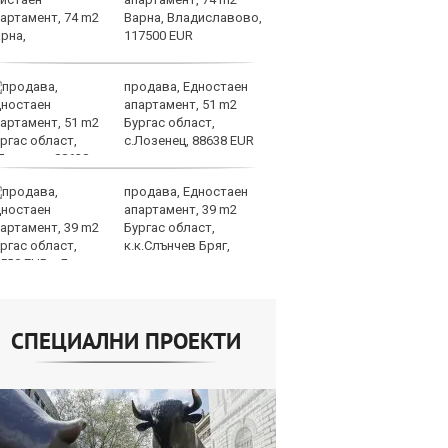
Варна, Владиславово,
Я
117500 EUR
продава, Едностаен
Ис
апартамент, 51 m2
ст
Бургас област,
о
с.Лозенец, 88638 EUR
у
продава, Едностаен
Н
апартамент, 39 m2
Be
Бургас област,
за
к.к.Слънчев Бряг,
па
500 EUR
Бъфет
СПЕЦИАЛНИ ПРОЕКТИ