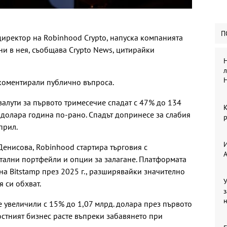
П
директор на Robinhood Crypto, напуска компанията
ни в нея, съобщава Crypto News, цитирайки
Н
л
 коментирали публично въпроса.
алути за първото тримесечие спадат с 47% до 134
. долара година по-рано. Спадът допринесе за слабия
р
прил.
И
енисова, Robinhood стартира търговия с
тални портфейли и опции за залагане. Платформата
а Bitstamp през 2025 г., разширявайки значително
У
 си обхват.
з
 увеличили с 15% до 1,07 млрд. долара през първото
остният бизнес расте въпреки забавянето при