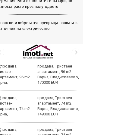
ермания губи основните си пазари, но
зносът расте през полугодието
понски изобретател превръща почвата в
зточник на електричество
продава, Тристаен
В
апартамент, 96 m2
з
Варна, Владиславово,
н
170000 EUR
Ви
продава, Тристаен
Во
апартамент, 74 m2
на
Варна, Владиславово,
д
149000 EUR
продава, Тристаен
Ма
апартамент, 74 m2
им