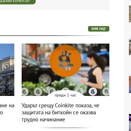
ДОБАВИ КОМЕНТАР
ВИЖ ОЩЕ
преди 1 час
ане на
Ударът срещу Coinkite показа, че
то
защитата на биткойн се оказва
трудно начинание