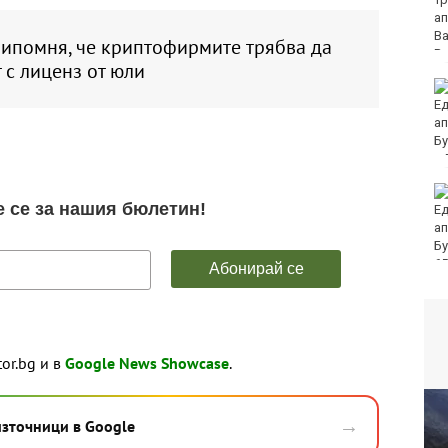
младеж за убийството
на чичо му с кол
ипомня, че криптофирмите трябва да
 с лиценз от юли
Първо офицерско
звание за випуск 2026
на ВВМУ „Н. Й.
Вапцаров“
Командирът на ВМС:
Унищожили сме 6
плаващи мини, 3
надводни дрона и са
десетки остатъци от военно оборудване
65
tor.bg и в
Google News Showcase
.
→
източници в Google