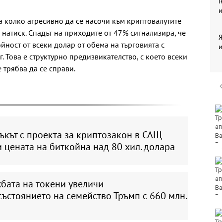
Г
и
колко агресивно да се насочи към криптовалутите
натиск. Спадът на приходите от 47% сигнализира, че
Я
йност от всеки долар от обема на търговията с
и
. Това е структурно предизвикателство, с което всеки
 трябва да се справи.
Разнопосочно се
движат цените на едро
на основни хранителни
ъкът с проекта за криптозакон в САЩ
стоки
 цената на биткойна над 80 хил. долара
32-ма души са ранени
в катастрофи през
последното
бата на токени увеличи
денонощие у нас
ъстоянието на семейство Тръмп с 660 млн.
Повдигнаха обвинение
срещу 18-годишния