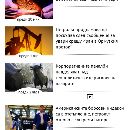
преди 20 мин.
Петролът продължава да
поскъпва след съобщения за
удари срещу Иран в Ормузкия
проток*
преди 1 час
Корпоративните печалби
надделяват над
геополитическите рискове на
пазарите
преди 2 часа
Американските борсови индекси
са в отстъпление, петролът
отново се устреми нагоре