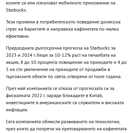
колите си или използват мобилното приложение на
Starbucks.
Тези промени в потребителското поведение донесоха
стрес на баристите и направиха кафенетата по-малко
ефективни.
Предходната дългосрочна прогноза на Starbucks за
2023 и 2024 г. беше за 10-12% ръст на печалбата на
акция, 8 до 10 процента повишение на приходите и 4 до
5 на сто увеличение на приходите от продажби в
търговските обекти по света, отворени от поне година.
През май компанията се отказа от прогнозата си за
фискалната 2022 г. заради блокадите в Китай,
инвестициите в американските си служители и високата
инфлация.
Сега компанията обмисля развиването на технологии,
чрез които да попречи на претоварването на кафенетата