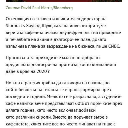
Снимка: David Paul Morris/Bloomberg
Оттеглящият се главен изпълнителен директор на
Starbucks Хауърд Шулц каза на инвеститорите, че
веригата кафенета очаква двуцифрен ръст на приходите
и печалбата на акция в дългосрочен план, докато
изпълнява плана за възраждане на бизнеса, пише CNBC.
Прогнозата за приходите е малко по-добра от
предишната дългосрочна прогноза, която компанията
даде в края на 2020 г.
Новата стратегия трябва да отговори на начина, по
който бизнесът на гиганта се е трансформирал през
последните години. Менюто се е разраснало, а студените
кафе напитки вече представляват 60% от поръчките през
цялата година, като често включват добавки
като различни сиропи. Вместо да поръчват вътре в
кафенетата, клиентите все по-често минават на гише с