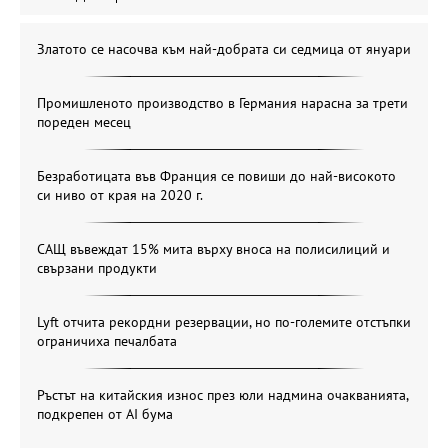
Златото се насочва към най-добрата си седмица от януари
Промишленото производство в Германия нарасна за трети
пореден месец
Безработицата във Франция се повиши до най-високото
си ниво от края на 2020 г.
САЩ въвеждат 15% мита върху вноса на полисилиций и
свързани продукти
Lyft отчита рекордни резервации, но по-големите отстъпки
ограничиха печалбата
Ръстът на китайския износ през юли надмина очакванията,
подкрепен от AI бума