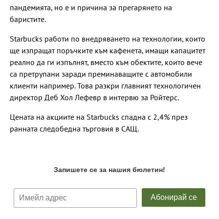
пандемията, но е и причина за прегарянето на
баристите.
Starbucks работи по внедряването на технологии, които
ще изпращат поръчките към кафенета, имащи капацитет
реално да ги изпълнят, вместо към обектите, които вече
са претрупани заради преминаващите с автомобили
клиенти например. Това разкри главният технологичен
директор Деб Хол Лефевр в интервю за Ройтерс.
Цената на акциите на Starbucks спадна с 2,4% през
ранната следобедна търговия в САЩ.