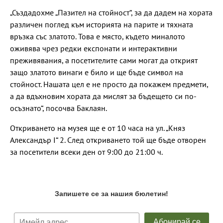
„Създадохме „Пазител на стойност“, за да дадем на хората
различен поглед към историята на парите и тяхната
връзка със златото. Това е място, където миналото
оживява чрез редки експонати и интерактивни
преживявания, а посетителите сами могат да открият
защо златото винаги е било и ще бъде символ на
стойност. Нашата цел е не просто да покажем предмети,
а да вдъхновим хората да мислят за бъдещето си по-
осъзнато“, посочва Баклаян.
Откриването на музея ще е от 10 часа на ул. „Княз
Александър I“ 2. След откриването той ще бъде отворен
за посетители всеки ден от 9:00 до 21:00 ч.