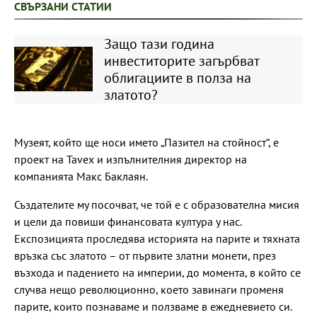
СВЪРЗАНИ СТАТИИ
Защо тази година
инвеститорите загърбват
облигациите в полза на
златото?
Музеят, който ще носи името „Пазител на стойност“, е
проект на Tavex и изпълнителния директор на
компанията Макс Баклаян.
Създателите му посочват, че той е с образователна мисия
и цели да повиши финансовата култура у нас.
Експозицията проследява историята на парите и тяхната
връзка със златото – от първите златни монети, през
възхода и падението на империи, до момента, в който се
случва нещо революционно, което завинаги променя
парите, които познаваме и ползваме в ежедневието си.