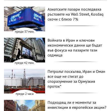
Азиатските пазари последваха
ръстовете на Wall Street, Kosdaq
скочи с близо 7%
преди 37 мин.
Войната в Иран и ключови
икономически данни ще бъдат
във фокуса на пазарите тази
седмица
преди 42 мин.
Петролът поскъпва, Иран и Оман
все още не стигат до
споразумение за Ормузкия
проток*
преди 2 часа
Подходящ ли е моментът за
инвестиции в европейски акции?