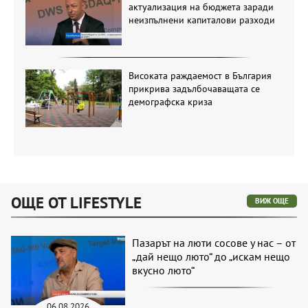
актуализация на бюджета заради
неизпълнени капиталови разходи
Високата раждаемост в България
прикрива задълбочаващата се
демографска криза
ОЩЕ ОТ LIFESTYLE
ВИЖ ОЩЕ
Пазарът на люти сосове у нас – от
„дай нещо люто“ до „искам нещо
вкусно люто“
06.08.2026