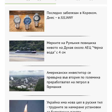
Последно забелязан в Кореком.
Днес – в JULIANY
Мерките на Румъния повишиха
нивото на Дунав около АЕЦ "Черна
вода" с 4 см
Американски инвеститор се
превърна във втория по големина
преработвател на петрол в
Германия
Украйна има нова цел в руския тил
- трудните за намиране установки
за балистични ракети