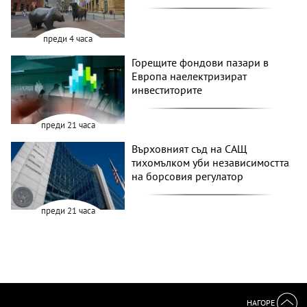
преди 4 часа
Горещите фондови пазари в
Европа наелектризират
инвеститорите
преди 21 часа
Върховният съд на САЩ
тихомълком уби независимостта
на борсовия регулатор
преди 21 часа
НАГОРЕ