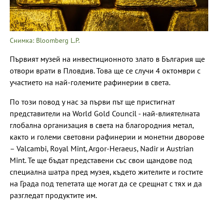
Снимка: Bloomberg L.P.
Първият музей на инвестиционното злато в България ще
отвори врати в Пловдив. Това ще се случи 4 октомври с
участието на най-големите рафинерии в света.
По този повод у нас за първи път ще пристигнат
представители на World Gold Council - най-влиятелната
глобална организация в света на благородния метал,
както и големи световни рафинерии и монетни дворове
– Valcambi, Royal Mint, Argor-Heraeus, Nadir и Austrian
Mint. Те ще бъдат представени със свои щандове под
специална шатра пред музея, където жителите и гостите
на Града под тепетата ще могат да се срещнат с тях и да
разгледат продуктите им.