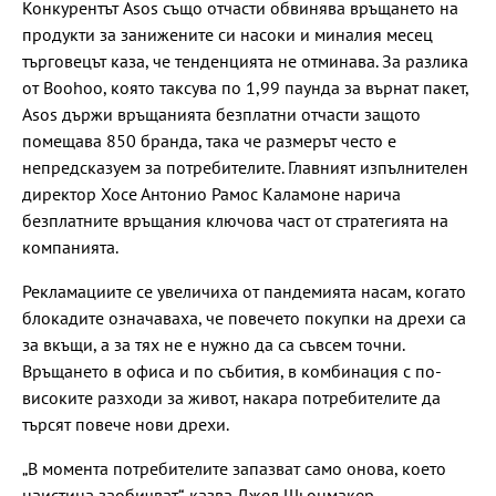
Конкурентът Asos също отчасти обвинява връщането на
продукти за занижените си насоки и миналия месец
търговецът каза, че тенденцията не отминава. За разлика
от Boohoo, която таксува по 1,99 паунда за върнат пакет,
Asos държи връщанията безплатни отчасти защото
помещава 850 бранда, така че размерът често е
непредсказуем за потребителите. Главният изпълнителен
директор Хосе Антонио Рамос Каламоне нарича
безплатните връщания ключова част от стратегията на
компанията.
Рекламациите се увеличиха от пандемията насам, когато
блокадите означаваха, че повечето покупки на дрехи са
за вкъщи, а за тях не е нужно да са съвсем точни.
Връщането в офиса и по събития, в комбинация с по-
високите разходи за живот, накара потребителите да
търсят повече нови дрехи.
„В момента потребителите запазват само онова, което
наистина заобичват“, казва Джел Шьонмакер,