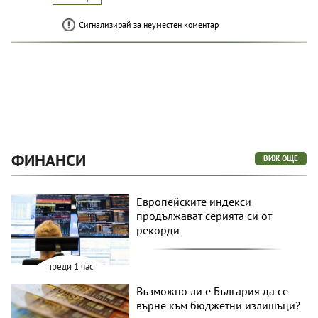
Сигнализирай за неуместен коментар
ФИНАНСИ
ВИЖ ОЩЕ
Европейските индекси
продължават серията си от
рекорди
преди 1 час
Възможно ли е България да се
върне към бюджетни излишъци?