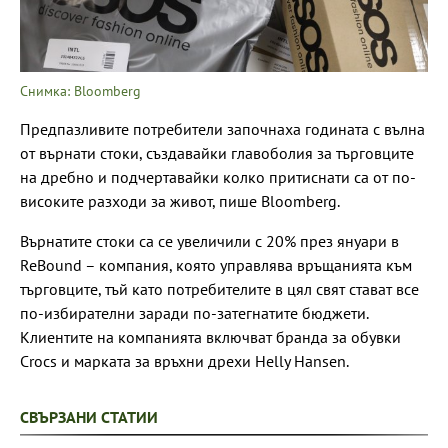
Снимка: Bloomberg
Предпазливите потребители започнаха годината с вълна
от върнати стоки, създавайки главоболия за търговците
на дребно и подчертавайки колко притиснати са от по-
високите разходи за живот, пише Bloomberg.
Върнатите стоки са се увеличили с 20% през януари в
ReBound – компания, която управлява връщанията към
търговците, тъй като потребителите в цял свят стават все
по-избирателни заради по-затегнатите бюджети.
Клиентите на компанията включват бранда за обувки
Crocs и марката за връхни дрехи Helly Hansen.
СВЪРЗАНИ СТАТИИ