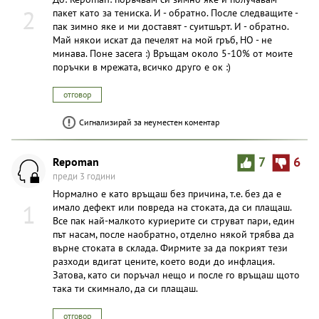
2
пакет като за тениска. И - обратно. После следващите -
пак зимно яке и ми доставят - суитшърт. И - обратно.
Май някои искат да печелят на мой гръб, НО - не
минава. Поне засега :) Връщам около 5-10% от моите
поръчки в мрежата, всичко друго е ок :)
отговор
Сигнализирай за неуместен коментар
Repoman
7
6
преди 3 години
Нормално е като връщаш без причина, т.е. без да е
1
имало дефект или повреда на стоката, да си плащаш.
Все пак най-малкото куриерите си струват пари, един
път насам, после наобратно, отделно някой трябва да
върне стоката в склада. Фирмите за да покрият тези
разходи вдигат цените, което води до инфлация.
Затова, като си поръчал нещо и после го връщаш щото
така ти скимнало, да си плащаш.
отговор