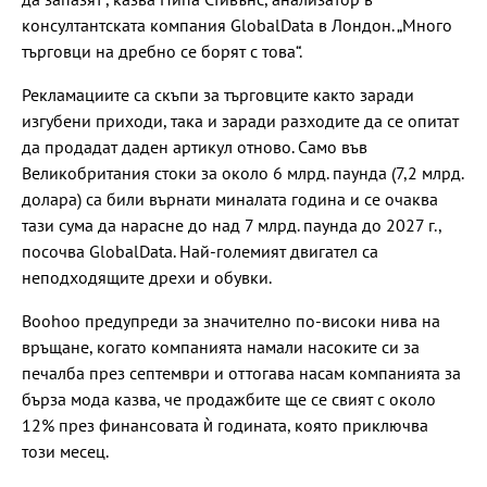
консултантската компания GlobalData в Лондон. „Много
търговци на дребно се борят с това“.
Рекламациите са скъпи за търговците както заради
изгубени приходи, така и заради разходите да се опитат
да продадат даден артикул отново. Само във
Великобритания стоки за около 6 млрд. паунда (7,2 млрд.
долара) са били върнати миналата година и се очаква
тази сума да нарасне до над 7 млрд. паунда до 2027 г.,
посочва GlobalData. Най-големият двигател са
неподходящите дрехи и обувки.
Boohoo предупреди за значително по-високи нива на
връщане, когато компанията намали насоките си за
печалба през септември и оттогава насам компанията за
бърза мода казва, че продажбите ще се свият с около
12% през финансовата ѝ годината, която приключва
този месец.