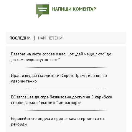
НАПИШИ КОМЕНТАР
ПОСЛЕДНИ
НАЙ-ЧЕТЕНИ
Пазарът на люти сосове у нас – от „дай нещо люто“ до
„искам нещо вкусно люто“
Иран изнудва съседите си: Спрете Тръмп, или ще ви
ударим тежко
ЕС заплашва да спре безвизовия достъп на 5 карибски
страни заради "златните" им паспорти
Европейските индекси продължават серията си от
рекорди