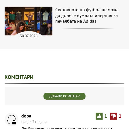
Световното по футбол не можа
да донесе нужната инерция за
печалбата на Adidas
30.07.2026
КОМЕНТАРИ
ДОБАВИ КОМЕНТАР
doba
1
1
преди 3 години
До: Repoman: поръчвам си зимно яке и получавам