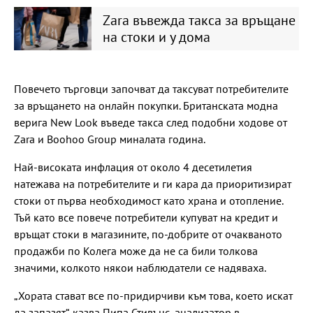
Zara въвежда такса за връщане
на стоки и у дома
Повечето търговци започват да таксуват потребителите
за връщането на онлайн покупки. Британската модна
верига New Look въведе такса след подобни ходове от
Zara и Boohoo Group миналата година.
Най-високата инфлация от около 4 десетилетия
натежава на потребителите и ги кара да приоритизират
стоки от първа необходимост като храна и отопление.
Тъй като все повече потребители купуват на кредит и
връщат стоки в магазините, по-добрите от очакваното
продажби по Колега може да не са били толкова
значими, колкото някои наблюдатели се надяваха.
„Хората стават все по-придирчиви към това, което искат
да запазят“, казва Пипа Стивънс, анализатор в