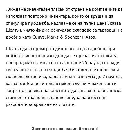
„Виждаме значителен тласък от страна на компаниите да
използват повторно инвентара, който се връща и да
стимулира продажба, надяваме се на пълна цена“, казва
Шелтън, чиято фирма осигурява складове за търговци на
дребно като Currys, Marks & Spencer и Asos.
Шелтън дава пример с един търговец на дребно, при
който е финансово изгодно да се пренасочат стоки за
препродажба само ако струват поне 25 паунда поради
свързаните с това разходи. GXO използва технология и
складова логистика, за да намали тази сума до 7 паунда,
казва той. Въпреки това в някои случаи Amazon.com и
Target позволяват на клиентите да запазят стоки с ниска
стойност с пълно възстановяване, за да избегнат
разходите за връщане на стоките.