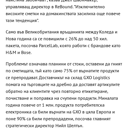
управляващ директор в ReBound. “Изключително
високите сметки на домакинствата засилиха още повече
тази тенденция“.
Само във Великобритания връщанията между Коледа и
Нова година са се повишили с 26% до над 50 хил.
пакета, посочва ParcelLab, която работи с брандове като
H&M и Bose.
Проблемът означава планини от стоки, оставени да гният
по сметищата, тъй като само 75% от върнатите продукти
се препродават. Доставчикът на склад GXO Logistics
помага на търговците на дребно да доставят артикулите
обратно на клиентите чрез повторно етикетиране,
почистване и поправка на счупени продукти. Миналата
година повече от 1 млн. продукта потребителска
електроника са били върнати на GXO в цяла Европа и
поне 90% са били препродадени, посочва главният
стратегически директор Нийл Шелтън.