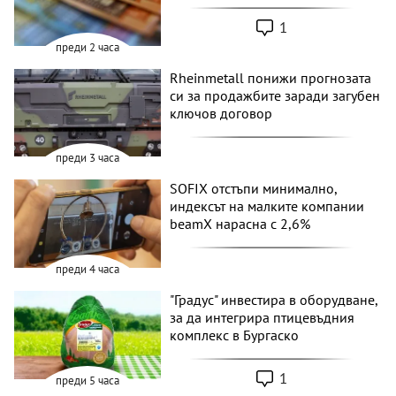
1
преди 2 часа
Rheinmetall понижи прогнозата
си за продажбите заради загубен
ключов договор
преди 3 часа
SOFIX отстъпи минимално,
индексът на малките компании
beamX нарасна с 2,6%
преди 4 часа
"Градус" инвестира в оборудване,
за да интегрира птицевъдния
комплекс в Бургаско
1
преди 5 часа