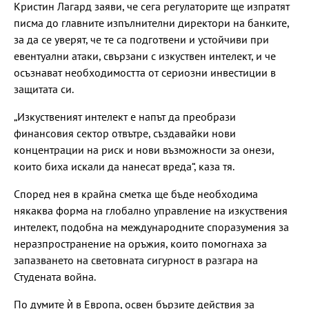
Кристин Лагард заяви, че сега регулаторите ще изпратят
писма до главните изпълнителни директори на банките,
за да се уверят, че те са подготвени и устойчиви при
евентуални атаки, свързани с изкуствен интелект, и че
осъзнават необходимостта от сериозни инвестиции в
защитата си.
„Изкуственият интелект е напът да преобрази
финансовия сектор отвътре, създавайки нови
концентрации на риск и нови възможности за онези,
които биха искали да нанесат вреда“, каза тя.
Според нея в крайна сметка ще бъде необходима
някаква форма на глобално управление на изкуствения
интелект, подобна на международните споразумения за
неразпространение на оръжия, които помогнаха за
запазването на световната сигурност в разгара на
Студената война.
По думите ѝ в Европа, освен бързите действия за