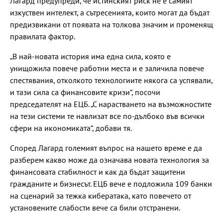
Лагард предупреди, че истинският риск не е самият
изкуствен интелект, а сътресенията, които могат да бъдат
предизвикани от появата на толкова значим и променящ
правилата фактор.
„В най-новата история има една сила, която е
унищожила повече работни места и е заличила повече
спестявания, отколкото технологиите някога са успявали,
и тази сила са финансовите кризи“, посочи
председателят на ЕЦБ. „С нарастването на възможностите
на тези системи те навлизат все по-дълбоко във всички
сфери на икономиката“, добави тя.
Според Лагард големият въпрос на нашето време е да
разберем какво може да означава новата технология за
финансовата стабилност и как да бъдат защитени
гражданите и бизнесът. ЕЦБ вече е подложила 109 банки
на сценарий за тежка кибератака, като повечето от
установените слабости вече са били отстранени.