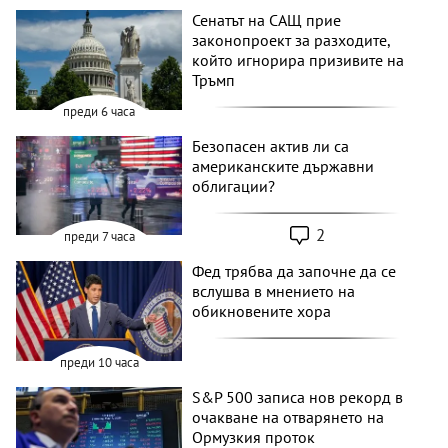
Сенатът на САЩ прие
законопроект за разходите,
който игнорира призивите на
Тръмп
преди 6 часа
Безопасен актив ли са
американските държавни
облигации?
2
преди 7 часа
Фед трябва да започне да се
вслушва в мнението на
обикновените хора
преди 10 часа
S&P 500 записа нов рекорд в
очакване на отварянето на
Ормузкия проток