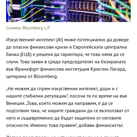
Снимка: Bloomberg L.P.
Изкуственият интелект (AI) може потенциално да доведе
до опасни финансови кризи и Европейската централна
банка (ЕЦБ) е решена да гарантира, че това няма да се
случи. Това заяви в сряда председателят на базираната
във Франкфурт финансова институция Кристин Лагард,
цитирана от Bloomberg.
„Не можем да спрем изкуствения интелект, дори и с
нашите стабилни регулации“, посочи тя по време на във
Венеция. „Това, което можем да направим, е да се
подготвим така, че нашите граждани да се възползват от
него и същевременно да бъдат защитени от неговите
опасности. Именно това правим“, добави финансистът.