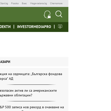
Start.bg
Posoka
Boec
Megavselena.bg
Chernomore
ОЕКТИ
INVESTORMEDIAPRO
ПАЗАРИ
кция на седмицата: „Българска фондова
орса“ АД
езопасен актив ли са американските
ържавни облигации?
&P 500 записа нов рекорд в очакване на