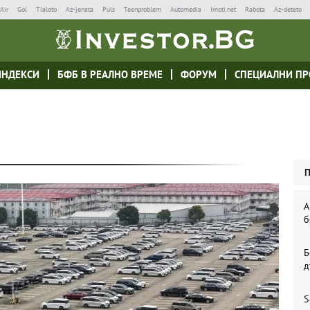
Air
Gol
Tialoto
Az-jenata
Puls
Teenproblem
Automedia
Imoti.net
Rabota
Az-deteto
ИНДЕКСИ
БФБ В РЕАЛНО ВРЕМЕ
ФОРУМ
СПЕЦИАЛНИ ПР
А
б
Б
д
S