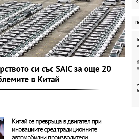
о
П
Г
и
Я
ството си със SAIC за още 20
и
блемите в Китай
А
б
Китай се превръща в двигател при
иновациите сред традиционните
автомобилни производители