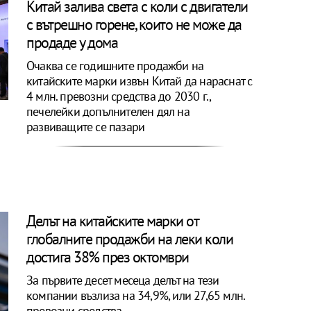
Китай залива света с коли с двигатели
с вътрешно горене, които не може да
продаде у дома
Очаква се годишните продажби на
китайските марки извън Китай да нараснат с
4 млн. превозни средства до 2030 г.,
печелейки допълнителен дял на
развиващите се пазари
Делът на китайските марки от
глобалните продажби на леки коли
достига 38% през октомври
За първите десет месеца делът на тези
компании възлиза на 34,9%, или 27,65 млн.
превозни средства