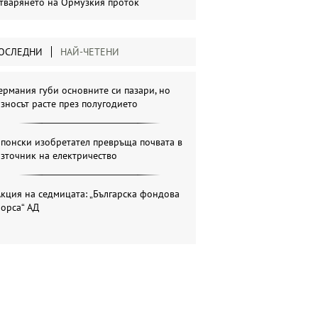
тварянето на Ормузкия проток
ОСЛЕДНИ
НАЙ-ЧЕТЕНИ
ермания губи основните си пазари, но
зносът расте през полугодието
понски изобретател превръща почвата в
зточник на електричество
кция на седмицата: „Българска фондова
орса“ АД