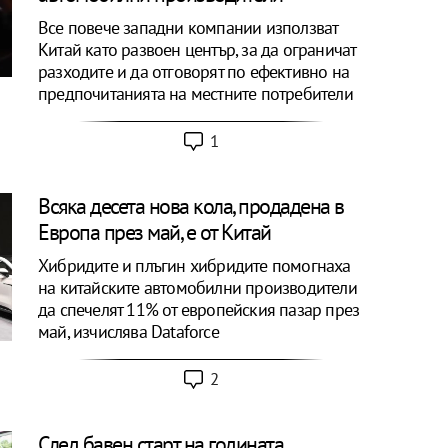
Все повече западни компании използват
Китай като развоен център, за да ограничат
разходите и да отговорят по ефективно на
предпочитанията на местните потребители
1
Всяка десета нова кола, продадена в
Европа през май, е от Китай
Хибридите и плъгин хибридите помогнаха
на китайските автомобилни производители
да спечелят 11% от европейския пазар през
май, изчислява Dataforce
2
След бавен старт на годината