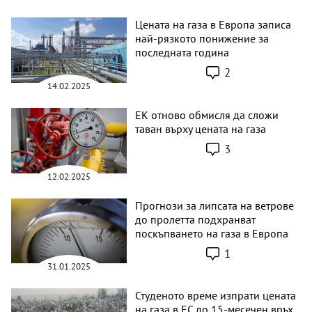
Цената на газа в Европа записа
най-рязкото понижение за
последната година
2
14.02.2025
ЕК отново обмисля да сложи
таван върху цената на газа
3
12.02.2025
Прогнози за липсата на ветрове
до пролетта подхранват
поскъпването на газа в Европа
1
31.01.2025
Студеното време изпрати цената
на газа в ЕС до 15-месечен връх