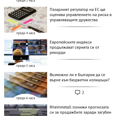
преди 2 часа
Пазарният регулатор на ЕС ще
оценява управлението на риска в
управляващите дружества
преди 4 часа
Европейските индекси
продължават серията си от
рекорди
преди 5 часа
Възможно ли е България да се
върне към бюджетни излишъци?
2
преди 6 часа
Rheinmetall понижи прогнозата
си за продажбите заради загубен