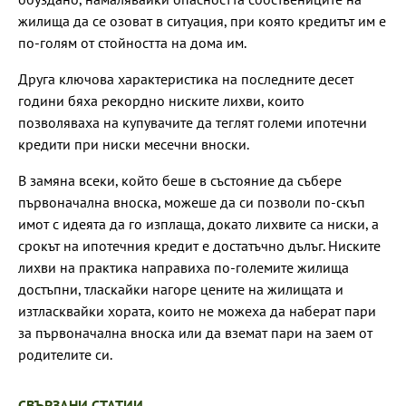
жилища да се озоват в ситуация, при която кредитът им е
по-голям от стойността на дома им.
Друга ключова характеристика на последните десет
години бяха рекордно ниските лихви, които
позволяваха на купувачите да теглят големи ипотечни
кредити при ниски месечни вноски.
В замяна всеки, който беше в състояние да събере
първоначална вноска, можеше да си позволи по-скъп
имот с идеята да го изплаща, докато лихвите са ниски, а
срокът на ипотечния кредит е достатъчно дълъг. Ниските
лихви на практика направиха по-големите жилища
достъпни, тласкайки нагоре цените на жилищата и
изтласквайки хората, които не можеха да наберат пари
за първоначална вноска или да вземат пари на заем от
родителите си.
СВЪРЗАНИ СТАТИИ