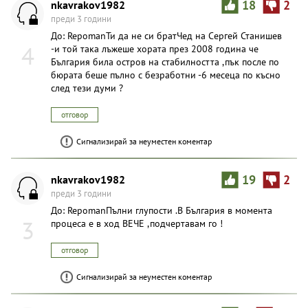
nkavrakov1982
18
2
преди 3 години
До: RepomanТи да не си братЧед на Сергей Станишев
4
-и той така лъжеше хората през 2008 година че
България била остров на стабилността ,пък после по
бюрата беше пълно с безработни -6 месеца по късно
след тези думи ?
отговор
Сигнализирай за неуместен коментар
nkavrakov1982
19
2
преди 3 години
До: RepomanПълни глупости .В България в момента
3
процеса е в ход ВЕЧЕ ,подчертавам го !
отговор
Сигнализирай за неуместен коментар