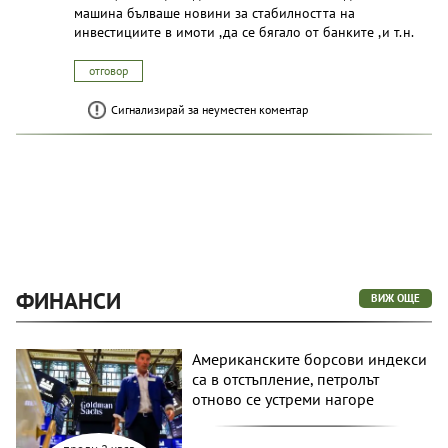
машина бълваше новини за стабилността на
инвестициите в имоти ,да се бягало от банките ,и т.н.
отговор
Сигнализирай за неуместен коментар
ФИНАНСИ
ВИЖ ОЩЕ
Американските борсови индекси
са в отстъпление, петролът
отново се устреми нагоре