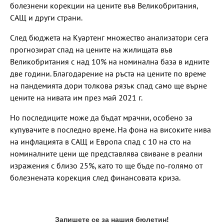
болезнени корекции на цените във Великобритания,
САЩ и други страни.
След бюджета на Куартенг множество анализатори сега
прогнозират спад на цените на жилищата във
Великобритания с над 10% на номинална база в идните
две години. Благодарение на ръста на цените по време
на пандемията дори толкова рязък спад само ще върне
цените на нивата им през май 2021 г.
Но последиците може да бъдат мрачни, особено за
купувачите в последно време. На фона на високите нива
на инфлацията в САЩ и Европа спад с 10 на сто на
номиналните цени ще представлява свиване в реални
изражения с близо 25%, като то ще бъде по-голямо от
болезнената корекция след финансовата криза.