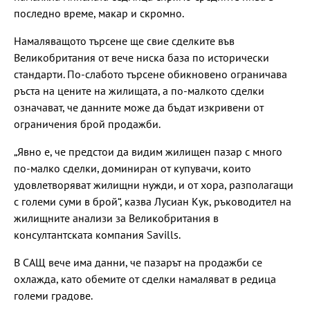
последно време, макар и скромно.
Намаляващото търсене ще свие сделките във
Великобритания от вече ниска база по исторически
стандарти. По-слабото търсене обикновено ограничава
ръста на цените на жилищата, а по-малкото сделки
означават, че данните може да бъдат изкривени от
ограничения брой продажби.
„Явно е, че предстои да видим жилищен пазар с много
по-малко сделки, доминиран от купувачи, които
удовлетворяват жилищни нужди, и от хора, разполагащи
с големи суми в брой“, казва Лусиан Кук, ръководител на
жилищните анализи за Великобритания в
консултантската компания Savills.
В САЩ вече има данни, че пазарът на продажби се
охлажда, като обемите от сделки намаляват в редица
големи градове.