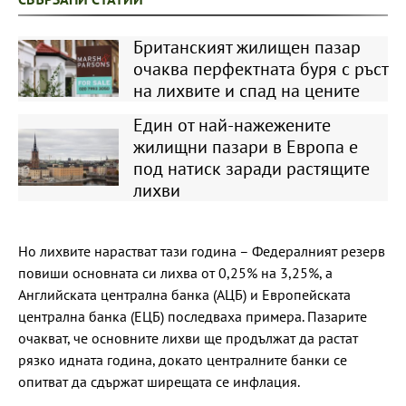
Британският жилищен пазар
очаква перфектната буря с ръст
на лихвите и спад на цените
Един от най-нажежените
жилищни пазари в Европа е
под натиск заради растящите
лихви
Но лихвите нарастват тази година – Федералният резерв
повиши основната си лихва от 0,25% на 3,25%, а
Английската централна банка (АЦБ) и Европейската
централна банка (ЕЦБ) последваха примера. Пазарите
очакват, че основните лихви ще продължат да растат
рязко идната година, докато централните банки се
опитват да сдържат ширещата се инфлация.