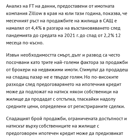
Анализ на FT на данни, предоставени от имотната
компания Zillow в края на юли тази година, показва, че
месечният ръст на продажбите на жилища в САЩ е
намалял от 4,4% в разгара на възстановяването след
пандемията до средата на 2021 г. до спад от 2,2% 12
месеца по-късно.
Извън необходимостта смърт, дълг и развод са често
посочвани като трите най-големи фактора за продажби
от брокери на недвижими имоти. Стимулът да продадеш
на спадащ пазар не е твърде голям. Но по-високите
разходи след предоговарянето на ипотечния кредит
може да подложат на натиск някои собственици на
жилище да продадат с отстъпка, тласкайки надолу
средните цени, определени от регистрираните сделки.
Спадащият брой продажби, ограничената достъпност и
натискът върху собствениците на жилище с
предоговорен ипотечен кредит може да предизвикат