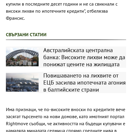
купили в последните десет години и не са свикнали с
високи лихви по ипотечните кредити“, отбелязва
Франсис.
СВЪРЗАНИ СТАТИИ
Австралийската централна
банка: Високите лихви може да
понижат цените на жилищата
Повишаването на лихвите от
ЕЦБ засилва ипотечната агония
в балтийските страни
Има признаци, че по-високите вноски по кредитите вече
засягат търсенето на нови домове, като имотният портал
Rightmove съобщи, че активността на бъдещи купувачи е
намаляла миналата седмица спрямо средните нива в