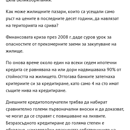
Как може жилищните пазари, които са усещали само
ръст на цените в последните десет години, да навлязат
на територията на срива?
Финансовата криза през 2008 г. даде суров урок за
опасностите от прекомерните заеми за закупуване на
жилище.
По онова време около един на всеки седем ипотечни
кредита се равняваха на или дори надвишаваха 90% от
стойността на жилището. Оттогава банките затегнаха
критериите си за кредитиране, като само 4 на сто имат
същите нива на кредитиране.
Днешните кредитополучатели трябва да набират
сравнително големи първоначални вноски и да доказват,
че могат да се справят с повишаване на лихвите.
Безразсъдното кредитиране до голяма степен е
обуздано, намалявайки опасността собствениците на