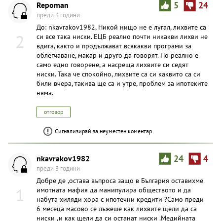
Repoman
5
24
преди 3 години
До: nkavrakov1982, Никой нищо не е лугал, лихвите са
2
си все така ниски. ЕЦБ реално почти никакви лихви не
вдига, както и продължават всякакви програми за
облегчаване, макар и друго да говорят. Но реално е
само едно говорене, а насреща лихвите си седят
ниски. Така че спокойно, лихвите са си каквито са си
били вчера, такива ще са и утре, проблем за ипотеките
няма.
отговор
Сигнализирай за неуместен коментар
nkavrakov1982
24
4
преди 3 години
Добре де ,остава въпроса защо в България оставихме
1
имотната мафия да манипулира обществото и да
набута хиляди хора с ипотечни кредити ?Само преди
6 месеца масово се лъжеше как лихвите щели да са
ниски ,и как щели да си останат ниски .Медийната