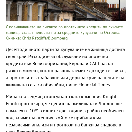
С повишаването на лихвите по ипотечните кредити по-скъпите
жилища стават недостъпни за средните купувачи на Острова.
Снимка: Chris Ratcliffe/Bloomberg
Десетгодишното парти за купувачите на жилища достига
своя край. Разходите за обслужване на ипотечни
кредити във Великобритания, Европа и САЩ растат
рязко в момент, когато разполагаемите доходи се свиват,
а прогнозите за забавяне или дори за срив на цените на
жилищата сега са обичайни, пише Financial Times.
Миналата седмица консултантската компания Knight
Frank прогнозира, че цените на жилищата в Лондон ще
намалеят с 10% в идните две години, крайно необичаен
ход за имотна агенция, който се прибавя към
независими анализи и прогнози на банки за спадове в
цяла Великобритания.