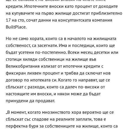
кредити. Ипотечните вноски като процент от доходите
на купувачите на първо жилище достигат приблизително
17 на сто, сочат данни на консултантската компания
BuiltPlace.
Но не само хората, които са в началото на жилищната
собственост, са засегнати. Има и последици, които ще
бъдат усетени по-постепенно. Всеки месец десетки или
стотици хиляди собственици на жилище във
Великобритания излизат от ипотечни кредити с
фиксиран лихвен процент и трябва да сключат нов
договор по ипотеката си. Когато го направят, ще се
сблъскат с разходи, които са далеч по-високи от
настоящите им вноски, и някои може да бъдат
принудени да продават.
„В момент, когато мнозинството хора вероятно ще се
сблъскат със спадове на реалните заплати, това е
перфектна буря за собствениците на жилище, които са