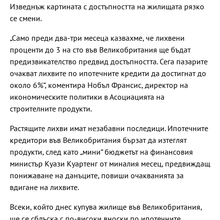
Изведнъж картината с достъпността на жилищата рязко
се смени.
„Само преди два-три месеца казвахме, че лихвени
проценти до 3 на сто във Великобритания ще бъдат
предизвикателство предвид достъпността. Сега пазарите
очакват лихвите по ипотечните кредити да достигнат до
около 6%“, коментира Нобъл Франсис, директор на
икономическите политики в Асоциацията на
строителните продукти.
Растящите лихви имат незабавни последици. Ипотечните
кредитори във Великобритания бързат да изтеглят
продукти, след като „мини“ бюджетът на финансовия
министър Куази Куартенг от миналия месец, предвиждащ
понижаване на данъците, повиши очакванията за
вдигане на лихвите.
Всеки, който днес купува жилище във Великобритания,
ще се сблъска с по-високи вноски по ипотечните