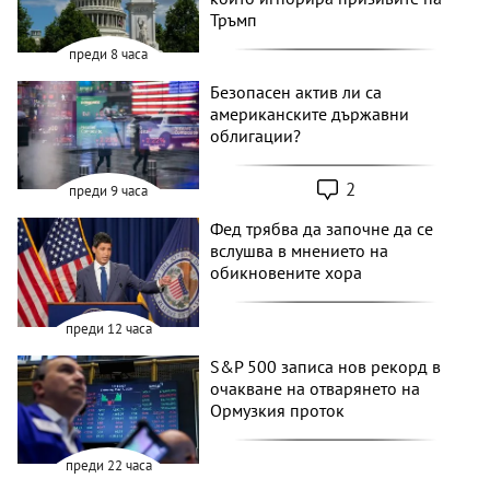
Тръмп
преди 8 часа
Безопасен актив ли са
американските държавни
облигации?
2
преди 9 часа
Фед трябва да започне да се
вслушва в мнението на
обикновените хора
преди 12 часа
S&P 500 записа нов рекорд в
очакване на отварянето на
Ормузкия проток
преди 22 часа