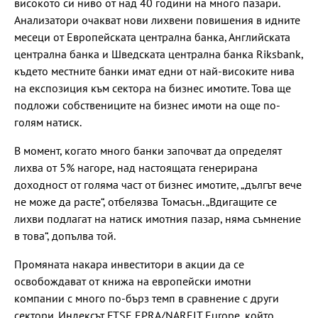
високото си ниво от над 40 години на много пазари.
Анализатори очакват нови лихвени повишения в идните
месеци от Европейската централна банка, Английската
централна банка и Шведската централна банка Riksbank,
където местните банки имат едни от най-високите нива
на експозиция към сектора на бизнес имотите. Това ще
подложи собствениците на бизнес имоти на още по-
голям натиск.
В момент, когато много банки започват да определят
лихва от 5% нагоре, над настоящата генерирана
доходност от голяма част от бизнес имотите, „дългът вече
не може да расте“, отбелязва Томасън. „Вдигащите се
лихви подлагат на натиск имотния пазар, няма съмнение
в това“, допълва той.
Промяната накара инвеститори в акции да се
освобождават от книжа на европейски имотни
компании с много по-бърз темп в сравнение с други
сектори. Индексът FTSE EPRA/NAREIT Europe, който