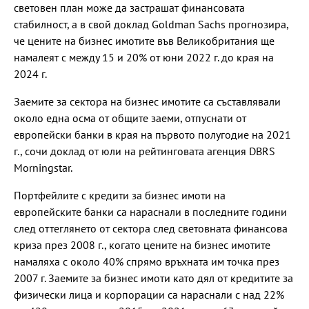
световен план може да застрашат финансовата
стабилност, а в свой доклад Goldman Sachs прогнозира,
че цените на бизнес имотите във Великобритания ще
намалеят с между 15 и 20% от юни 2022 г. до края на
2024 г.
Заемите за сектора на бизнес имотите са съставлявали
около една осма от общите заеми, отпуснати от
европейски банки в края на първото полугодие на 2021
г., сочи доклад от юли на рейтинговата агенция DBRS
Morningstar.
Портфейлите с кредити за бизнес имоти на
европейските банки са нараснали в последните години
след оттеглянето от сектора след световната финансова
криза през 2008 г., когато цените на бизнес имотите
намаляха с около 40% спрямо връхната им точка през
2007 г. Заемите за бизнес имоти като дял от кредитите за
физически лица и корпорации са нараснали с над 22%