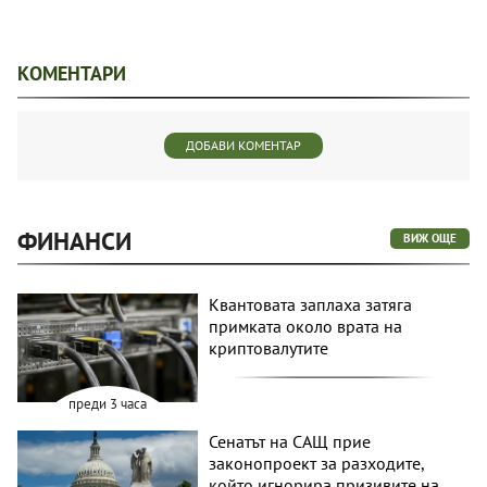
КОМЕНТАРИ
ДОБАВИ КОМЕНТАР
ФИНАНСИ
ВИЖ ОЩЕ
Квантовата заплаха затяга
примката около врата на
криптовалутите
преди 3 часа
Сенатът на САЩ прие
законопроект за разходите,
който игнорира призивите на