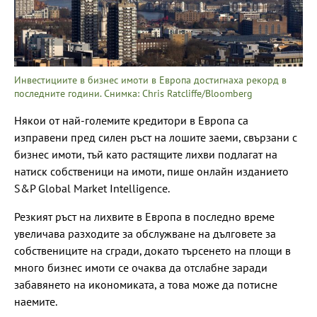
Инвестициите в бизнес имоти в Европа достигнаха рекорд в
последните години. Снимка: Chris Ratcliffe/Bloomberg
Някои от най-големите кредитори в Европа са
изправени пред силен ръст на лошите заеми, свързани с
бизнес имоти, тъй като растящите лихви подлагат на
натиск собственици на имоти, пише онлайн изданието
S&P Global Market Intelligence.
Резкият ръст на лихвите в Европа в последно време
увеличава разходите за обслужване на дълговете за
собствениците на сгради, докато търсенето на площи в
много бизнес имоти се очаква да отслабне заради
забавянето на икономиката, а това може да потисне
наемите.