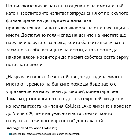
По-високите лихви затягат и оценките на имотите, тъй
като инвеститорите изпитват затруднения от по-скъпото
финансиране на дълга, което намалява
привлекателността на възвръщаемостта от инвестиции в
имоти. Достатъчно голям спад на цените на имотите ще
наруши и клаузите за дълга, които банките включват в
заемите за собствениците на имоти, а това може да
накара някои кредитори да поемат собствеността върху
потиснати имоти.
„Назрява истинско безпокойство, че догодина ужасно
много от времето на банките може да бъде заето с
управление на нарушени договори“, коментира Бен
Томасън, ръководител на отдела за европейски дълг в
консултантската компания Colliers. „Ако лихвите нараснат
до 5 или 6%, ще има ужасно много сделки, които
нарушават тези договорености“, допълва той.