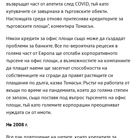
възвръщат част от апетита след COVID, тъй като
купувачите се завърнаха в търговските обекти.
Настоящата среда отново притеснява кредиторите за
търговските площи“, коментира Томасън.
Някои кредити за офис площи също може да създадат
проблеми за банките. Все по-вероятната рецесия в
голяма част от Европа ще отслаби корпоративното
търсене на офис площи, а възможностите на компаниите
да плащат наеми ще засегнат способността на
собствениците на сгради да правят растящите си
плащания по дълга, казва Томасън. Ръстът на работата от
вкъщи по време на пандемията, която до голяма степен
се запази, също поставя под въпрос търсенето на офис
площи, тъй като големите корпорации преоценяват
нуждата си от имоти.
Не 2008 г.
Все пак повторение на щетите, които кредитите за