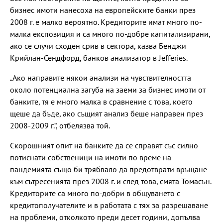
бизнес имоти нанесоха на европейските банки през
2008 г. е малко вероятно. Кредиторите имат много по-
малка експозиция и са много по-добре капитализирани,
ако се случи сходен срив в сектора, казва Бенджи
Крийлан-Сендфорд, банков анализатор в Jefferies.
„Ако направите някои анализи на чувствителността
около потенциална загуба на заеми за бизнес имоти от
банките, тя е много малка в сравнение с това, което
щеше да бъде, ако същият анализ беше направен през
2008-2009 г.“, отбелязва той.
Скорошният опит на банките да се справят със силно
потиснати собственици на имоти по време на
пандемията също би трябвало да предотврати връщане
към сътресенията през 2008 г. и след това, смята Томасън.
Кредиторите са много по-добри в общуването с
кредитополучателите и в работата с тях за разрешаване
на проблеми, отколкото преди десет години, допълва