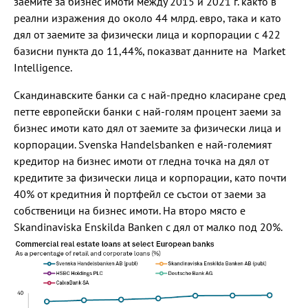
заемите за бизнес имоти между 2015 и 2021 г. както в
реални изражения до около 44 млрд. евро, така и като
дял от заемите за физически лица и корпорации с 422
базисни пункта до 11,44%, показват данните на Market
Intelligence.
Скандинавските банки са с най-предно класиране сред
петте европейски банки с най-голям процент заеми за
бизнес имоти като дял от заемите за физически лица и
корпорации. Svenska Handelsbanken е най-големият
кредитор на бизнес имоти от гледна точка на дял от
кредитите за физически лица и корпорации, като почти
40% от кредитния ѝ портфейл се състои от заеми за
собственици на бизнес имоти. На второ място е
Skandinaviska Enskilda Banken с дял от малко под 20%.