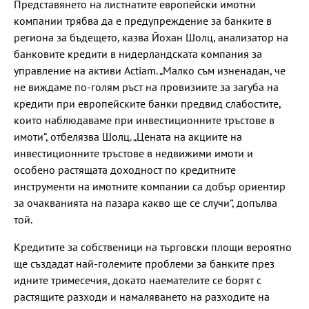
Представянето на листнатите европейски имотни
компании трябва да е предупреждение за банките в
региона за бъдещето, казва Йохан Шолц, анализатор на
банковите кредити в нидерландската компания за
управление на активи Actiam. „Малко съм изненадан, че
не виждаме по-голям ръст на провизиите за загуба на
кредити при европейските банки предвид слабостите,
които наблюдаваме при инвестиционните тръстове в
имоти“, отбелязва Шолц. „Цената на акциите на
инвестиционните тръстове в недвижими имоти и
особено растящата доходност по кредитните
инструменти на имотните компании са добър ориентир
за очакванията на пазара какво ще се случи“, допълва
той.
Кредитите за собственици на търговски площи вероятно
ще създадат най-големите проблеми за банките през
идните тримесечия, докато наемателите се борят с
растящите разходи и намаляването на разходите на