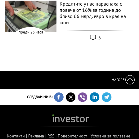
Кредитите у нас нараснаха с
повече от 16% за година до
близо 66 млрд. евро в края на
юни
преди 23 часа
3
НАГОРЕ
СЛЕДВАЙ НИ В:
Контакти
|
Реклама
|
RSS
|
Поверителност
|
Условия за ползване
|