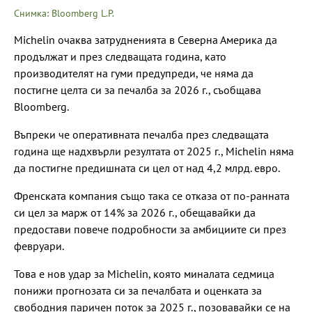
Снимка: Bloomberg L.P.
Michelin очаква затрудненията в Северна Америка да
продължат и през следващата година, като
производителят на гуми предупреди, че няма да
постигне целта си за печалба за 2026 г., съобщава
Bloomberg.
Въпреки че оперативната печалба през следващата
година ще надхвърли резултата от 2025 г., Michelin няма
да постигне предишната си цел от над 4,2 млрд. евро.
Френската компания също така се отказа от по-ранната
си цел за марж от 14% за 2026 г., обещавайки да
предостави повече подробности за амбициите си през
февруари.
Това е нов удар за Michelin, която миналата седмица
понижи прогнозата си за печалбата и оценката за
свободния паричен поток за 2025 г., позовавайки се на