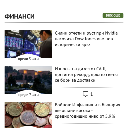
ФИНАНСИ
ВИЖ ОЩЕ
Силни отчети и ръст при Nvidia
насочиха Dow Jones към нов
исторически връх
преди 5 часа
Износът на дизел от САЩ
достигна рекорд, докато светът
се бори за доставки
1
преди 7 часа
Войнов: Инфлацията в България
ще остане висока -
средногодишно ниво от 5,9%