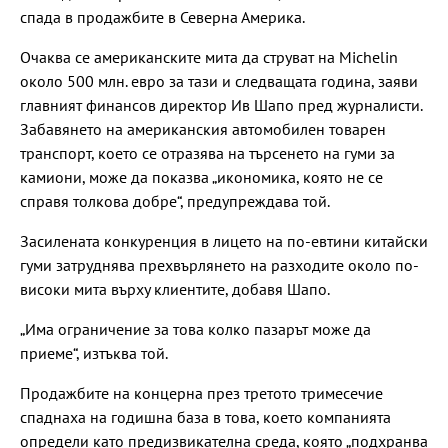
спада в продажбите в Северна Америка.
Очаква се американските мита да струват на Michelin
около 500 млн. евро за тази и следващата година, заяви
главният финансов директор Ив Шапо пред журналисти.
Забавянето на американския автомобилен товарен
транспорт, което се отразява на търсенето на гуми за
камиони, може да показва „икономика, която не се
справя толкова добре“, предупреждава той.
Засилената конкуренция в лицето на по-евтини китайски
гуми затруднява прехвърлянето на разходите около по-
високи мита върху клиентите, добавя Шапо.
„Има ограничение за това колко пазарът може да
приеме“, изтъква той.
Продажбите на концерна през третото тримесечие
спаднаха на годишна база в това, което компанията
определи като предизвикателна среда, която „подхранва