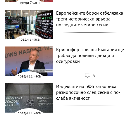
преди 7 часа
Европейските борси отбелязаха
трети исторически връх за
последните четири сесии
преди 8 часа
Кристофор Павлов: България ще
трябва да повиши данъци и
осигуровки
5
преди 11 часа
Индексите на БФБ затвориха
разнопосочно след сесия с по-
слаба активност
преди 11 часа