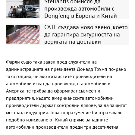
Stellantis обмисля да
произвежда автомобили с
Dongfeng в Европа и Китай
CATL създава ново звено, което
да гарантира сигурността на
веригата на доставки
Фарли също така заяви пред служители на
администрацията на президента Доналд Тръмп по-рано
тази година, че ако китайските производители на
автомобили искат да произвеждат автомобили в
Америка, те трябва да сформират съвместни
предприятия, където американските автомобилни
производители държат контролни дялове, за да защитят
местната индустрия. Това споразумение би отразявало
подобно изискване от Китай спрямо западните
автомобилни производители преди три десетилетия.