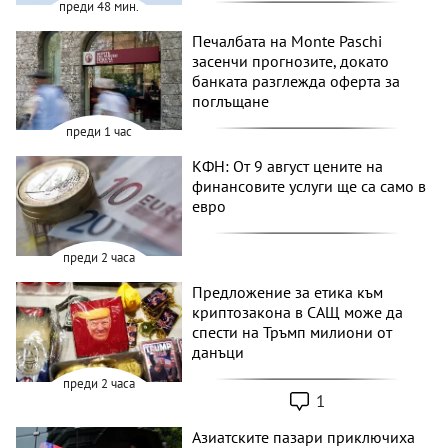
преди 48 мин.
Печалбата на Monte Paschi
засенчи прогнозите, докато
банката разглежда оферта за
поглъщане
преди 1 час
КФН: От 9 август цените на
финансовите услуги ще са само в
евро
преди 2 часа
Предложение за етика към
криптозакона в САЩ може да
спести на Тръмп милиони от
данъци
преди 2 часа
1
Азиатските пазари приключиха