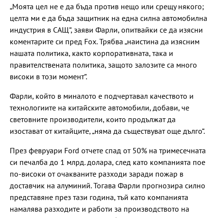
„Моята цел не е да бъда против нещо или срещу някого;
целта ми е да бъда защитник на една силна автомобилна
индустрия в САЩ“, заяви Фарли, опитвайки се да изясни
коментарите си пред Fox. Трябва „наистина да изясним
нашата политика, както корпоративната, така и
правителствената политика, защото залозите са много
високи в този момент“.
Фарли, който в миналото е подчертавал качеството и
технологиите на китайските автомобили, добави, че
световните производители, които продължат да
изостават от китайците, „няма да съществуват още дълго“.
През февруари Ford отчете спад от 50% на тримесечната
си печалба до 1 млрд. долара, след като компанията пое
по-високи от очакваните разходи заради пожар в
доставчик на алуминий. Тогава Фарли прогнозира силно
представяне през тази година, тъй като компанията
намалява разходите и работи за производството на