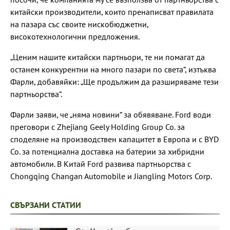
китайски производители, които пренаписват правилата
на пазара със своите нискобюджетни,
високотехнологични предложения.
„Ценим нашите китайски партньори, те ни помагат да
останем конкурентни на много пазари по света“, изтъква
Фарли, добавяйки: „Ще продължим да разширяваме тези
партньорства“.
Фарли заяви, че „няма новини“ за обявяване. Ford води
преговори с Zhejiang Geely Holding Group Co. за
споделяне на производствен капацитет в Европа и с BYD
Co. за потенциална доставка на батерии за хибридни
автомобили. В Китай Ford развива партньорства с
Chongqing Changan Automobile и Jiangling Motors Corp.
СВЪРЗАНИ СТАТИИ