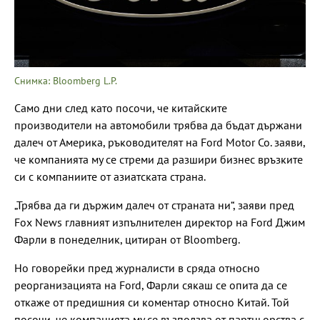
Снимка: Bloomberg L.P.
Само дни след като посочи, че китайските
производители на автомобили трябва да бъдат държани
далеч от Америка, ръководителят на Ford Motor Co. заяви,
че компанията му се стреми да разшири бизнес връзките
си с компаниите от азиатската страна.
„Трябва да ги държим далеч от страната ни“, заяви пред
Fox News главният изпълнителен директор на Ford Джим
Фарли в понеделник, цитиран от Bloomberg.
Но говорейки пред журналисти в сряда относно
реорганизацията на Ford, Фарли сякаш се опита да се
откаже от предишния си коментар относно Китай. Той
посочи, че компанията му се възползва от партньорства с