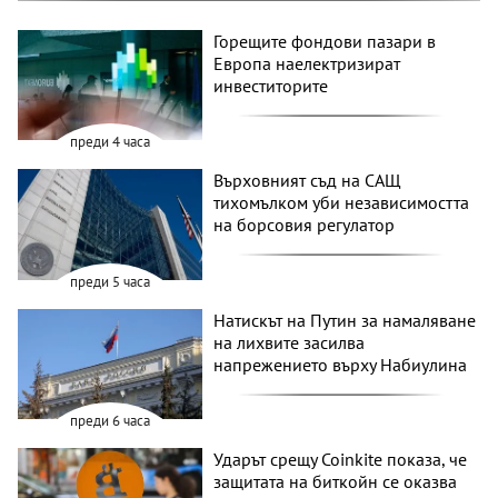
Горещите фондови пазари в
Европа наелектризират
инвеститорите
преди 4 часа
Върховният съд на САЩ
тихомълком уби независимостта
на борсовия регулатор
преди 5 часа
Натискът на Путин за намаляване
на лихвите засилва
напрежението върху Набиулина
преди 6 часа
Ударът срещу Coinkite показа, че
защитата на биткойн се оказва