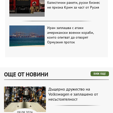
балистични ракети, руски бизнес
не призна Крим за част от Русия
Иран заплашва с атаки
американски военни кораби,
които опитват да отворят
Ормузкия проток
ОЩЕ ОТ НОВИНИ
ВИЖ ОЩЕ
Дъщерно дружество на
Volkswagen е заплашено от
несъстоятелност
08.08.2026