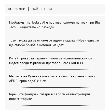
ПОСЛЕДНИ
НАЙ-ЧЕТЕНИ
Проблемът на Tesla с AI е противоположен на този при Big
Tech – недостатъчно разходи
Тръмп може да се откаже от ядрена сделка - Иран едва ли
ще сглоби бомба в неговия мандат
Китай прокарва червени линии за икономическия си
модел преди търговски преговори със САЩ и ЕС
Мерките на Румъния повишиха нивото на Дунав около
АЕЦ "Черна вода" с 4 см
Горещите фондови пазари в Европа наелектризират
инвеститорите