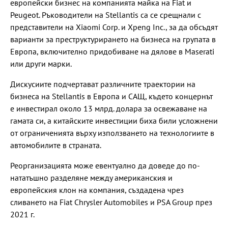
европейски бизнес на компанията майка на Fiat и
Peugeot. Ръководители на Stellantis са се срещнали с
представители на Xiaomi Corp. и Xpeng Inc., за да обсъдят
варианти за преструктурирането на бизнеса на групата в
Европа, включително придобиване на дялове в Maserati
или други марки.
Дискусиите подчертават различните траектории на
бизнеса на Stellantis в Европа и САЩ, където концернът
е инвестирал около 13 млрд. долара за освежаване на
гамата си, а китайските инвестиции биха били усложнени
от ограниченията върху използването на технологиите в
автомобилите в страната.
Реорганизацията може евентуално да доведе до по-
нататъшно разделяне между американския и
европейския клон на компания, създадена чрез
сливането на Fiat Chrysler Automobiles и PSA Group през
2021 г.