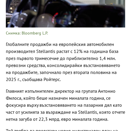
Снимка: Bloomberg L.P.
Глобалните продажби на европейския автомобилен
производител Stellantis растат с 12% на годишна база
през първото тримесечие до приблизително 1,4 млн.
превозни средства, консолидирайки възстановяването
на продажбите, започнало през втората половина на
2025 г., съобщава Ройтерс.
Главният изпълнителен директор на групата Антонио
Филоса, който беше назначен миналата година, се
фокусира върху възстановяването на пазарния дял като
част от усилията за възраждане на Stellantis, която отчете
нетна загуба от 22,3 млрд. евро миналата година.
Той трябва да представи новия индустриален план на