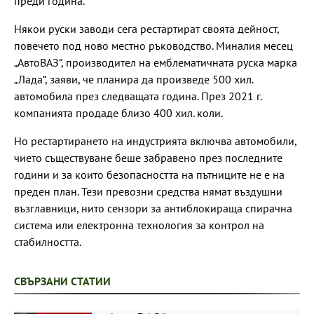
преди година.
Някои руски заводи сега рестартират своята дейност,
повечето под ново местно ръководство. Миналия месец
„АвтоВАЗ“, производител на емблематичната руска марка
„Лада“, заяви, че планира да произведе 500 хил.
автомобила през следващата година. През 2021 г.
компанията продаде близо 400 хил. коли.
Но рестартирането на индустрията включва автомобили,
чието съществуване беше забравено през последните
години и за които безопасността на пътниците не е на
преден план. Тези превозни средства нямат въздушни
възглавници, нито сензори за антиблокираща спирачна
система или електронна технология за контрол на
стабилността.
СВЪРЗАНИ СТАТИИ