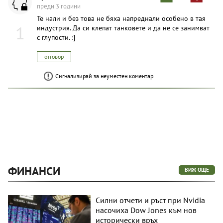
преди 3 години
Те нали и без това не бяха напреднали особено в тая
1
индустрия. Да си клепат танковете и да не се занимват
с глупости. :]
отговор
Сигнализирай за неуместен коментар
ФИНАНСИ
ВИЖ ОЩЕ
Силни отчети и ръст при Nvidia
насочиха Dow Jones към нов
исторически връх