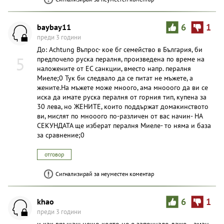
baybay11
6
1
преди 3 години
До: Achtung Въпрос- кое бг семейство в България, би
5
предпочело руска пералня, произведена по време на
наложените от ЕС санкции, вместо напр. пералня
Миеле;0 Тук би следвало да се питат не мъжете, а
жените.На мъжете може мноого, ама мнооого да ви се
иска да имате руска пералня от горния тип, купена за
30 лева, но ЖЕНИТЕ, които поддържат домакинството
ви, мислят по мнооого по-различен от вас начин- НА
СЕКУНДАТА ще изберат пералня Миеле- то няма и база
за сравнение;0
отговор
Сигнализирай за неуместен коментар
khao
6
1
преди 3 години
и как връщаш нещо което не е започнало даже... аман