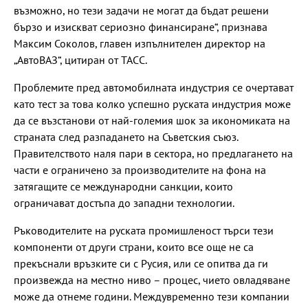
възможно, но тези задачи не могат да бъдат решени
бързо и изискват сериозно финансиране“, признава
Максим Соколов, главен изпълнителен директор на
„АвтоВАЗ“, цитиран от ТАСС.
Проблемите пред автомобилната индустрия се очертават
като тест за това колко успешно руската индустрия може
да се възстанови от най-големия шок за икономиката на
страната след разпадането на Съветския съюз.
Правителството наля пари в сектора, но предлагането на
части е ограничено за производителите на фона на
затягащите се международни санкции, които
ограничават достъпа до западни технологии.
Ръководителите на руската промишленост търси тези
компоненти от други страни, които все още не са
прекъснали връзките си с Русия, или се опитва да ги
произвежда на местно ниво – процес, чието овладяване
може да отнеме години. Междувременно тези компании