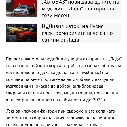
„АвтоВАЗ“ повишава цените на
моделите „Лада“ за втори път
този месец
В „Дивия изток“ на Русия
електромобилите вече са по-
евтини от Лада
Предоставянето на подобни функции от страна на „Лада“
става бавно, тъй като марката трябва да ги разработва на
местно ниво или да чака доставка от чужбина. Сега
компанията вече произвежда автомобили с въздушни
възглавници и очаква да добави антиблокиращи
спирачни системи през следващата година, последвани
от електронен контрол на стабилността до 2024 г.
„Такива ключови фактори при съвременната кола като
автоматична скоростна кутия, задвижване на четирите
колела и модерен двигател – разбира се, това е