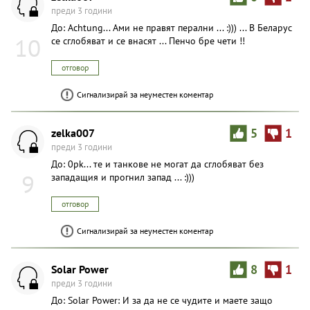
преди 3 години
До: Achtung... Ами не правят перални ... :))) ... В Беларус
10
се сглобяват и се внасят ... Пенчо бре чети !!
отговор
Сигнализирай за неуместен коментар
zelka007
5
1
преди 3 години
До: 0pk... те и танкове не могат да сглобяват без
9
западащия и прогнил запад ... :)))
отговор
Сигнализирай за неуместен коментар
Solar Power
8
1
преди 3 години
До: Solar Power: И за да не се чудите и маете защо