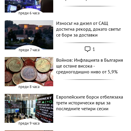
преди 6 часа
Износът на дизел от САЩ
достигна рекорд, докато светът
се бори за доставки
1
преди 7 часа
Войнов: Инфлацията в България
ще остане висока -
средногодишно ниво от 5,9%
преди 8 часа
Европейските борси отбелязаха
трети исторически връх за
последните четири сесии
преди 9 часа