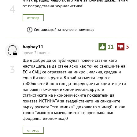
4
от посредствена журналистика!
отговор
Сигнализирай за неуместен коментар
baybay11
11
5
преди 3 години
Ще е добре да се публикуват повече статии като
3
настоящата, за да стане ясно как точно санкциите на
ЕС и САЩ се отразяват на микро-, малкия, среден и
едър бизнес в русия. В крайна сметка- едно е
тр00ловете й нонстоп да твърдят, че санкциите ще ги
направят по-силни икономически, друго е
статистиката на икономическите показатели да
показва ИСТИНАТА за въздействието на санкциите
върху руската ''економика''- доколкото я има;0- и как
точно ''импортозамещанието'' се превръща във
феодална икономика;0
отговор