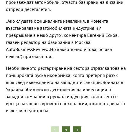
произвеждат автомобили, отчасти базирани на дизайни
отпреди десетилетия.
„Ако слушате официалните изявления, в момента
възстановяваме автомобилната индустрия и я
превръщаме в нещо друго“, коментира Евгений Есков,
главен редактор на базирания в Москва
AutoBusinessReview. „Но какво точно е това, остава
неясно“, признава той.
Необичайното рестартиране на сектора отразява това на
по-широката руска икономика, която претърпя рязък
шок след въвеждането на западните санкции. Войната в
Украйна обезсмисли десетилетия на инвестиции от
западни компании в руската индустрия, която сега се
връща назад във времето с технологии, които отдавна са
излезли от употреба.
1
2
3