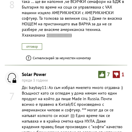
8
така ... ще ви напомня ,че ВСИЧКИ семафори на БДЖ в
България по време на соца се управляваха с VAX
машини изцяло АМЕРИКАНСКИ с АМЕРИКАНСКИ
софтуер. Та толкова за великия соц :) Даже ги внасяха
НОЩЕМ на пристанището във ВАРНА за да не се
разбере ,че внасяме американска техника.
Ххахахахаха :)))))))))))))))))))))
отговор
Сигнализирай за неуместен коментар
Solar Power
7
1
преди 3 години
До: baybay11: Аз съм избрал миелето много отдавна :)
7
Всъщност като се огледам у дома нямам нито един
продукт на който да пише Made in Russia. Почти
всичко е правено в Китай/ЕС произведено с
американски чипове и софтуер. *** могат да си се
напъват колкото си искат :))) Едно време пак се
напъваха и в крайна сметка една НУЛА. Даже
крадения правец беше произведен с "кофти" качество