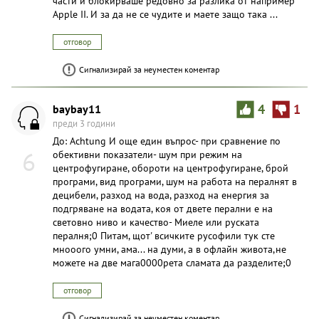
части и блокирваше редовно за разлика от например
Apple II. И за да не се чудите и маете защо така ...
отговор
Сигнализирай за неуместен коментар
baybay11
4
1
преди 3 години
До: Achtung И още един въпрос- при сравнение по
6
обективни показатели- шум при режим на
центрофугиране, обороти на центрофугиране, брой
програми, вид програми, шум на работа на пералнят в
децибели, разход на вода, разход на енергия за
подгряване на водата, коя от двете перални е на
световно ниво и качество- Миеле или руската
пералня;0 Питам, щот' всичките русофили тук сте
мнооого умни, ама... на думи, а в офлайн живота,не
можете на две мага0000рета сламата да разделите;0
отговор
Сигнализирай за неуместен коментар