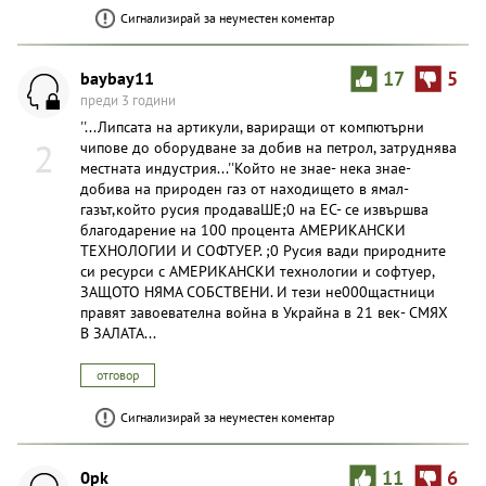
Сигнализирай за неуместен коментар
baybay11
17
5
преди 3 години
''...Липсата на артикули, вариращи от компютърни
2
чипове до оборудване за добив на петрол, затруднява
местната индустрия...''Който не знае- нека знае-
добива на природен газ от находището в ямал-
газът,който русия продаваШЕ;0 на ЕС- се извършва
благодарение на 100 процента АМЕРИКАНСКИ
ТЕХНОЛОГИИ И СОФТУЕР. ;0 Русия вади природните
си ресурси с АМЕРИКАНСКИ технологии и софтуер,
ЗАЩОТО НЯМА СОБСТВЕНИ. И тези не000щастници
правят завоевателна война в Украйна в 21 век- СМЯХ
В ЗАЛАТА...
отговор
Сигнализирай за неуместен коментар
0pk
11
6