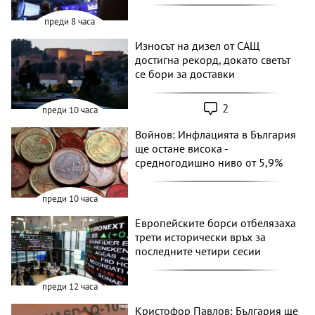
преди 8 часа
Износът на дизел от САЩ
достигна рекорд, докато светът
се бори за доставки
2
преди 10 часа
Войнов: Инфлацията в България
ще остане висока -
средногодишно ниво от 5,9%
преди 10 часа
Европейските борси отбелязаха
трети исторически връх за
последните четири сесии
преди 12 часа
Кристофор Павлов: България ще