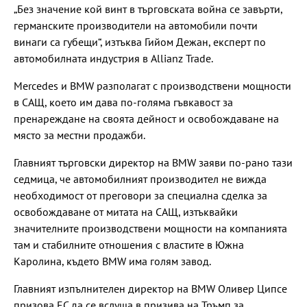
„Без значение кой винт в търговската война се завърти,
германските производители на автомобили почти
винаги са губещи“, изтъква Гийом Дежан, експерт по
автомобилната индустрия в Allianz Trade.
Mercedes и BMW разполагат с производствени мощности
в САЩ, което им дава по-голяма гъвкавост за
пренареждане на своята дейност и освобождаване на
място за местни продажби.
Главният търговски директор на BMW заяви по-рано тази
седмица, че автомобилният производител не вижда
необходимост от преговори за специална сделка за
освобождаване от митата на САЩ, изтъквайки
значителните производствени мощности на компанията
там и стабилните отношения с властите в Южна
Каролина, където BMW има голям завод.
Главният изпълнителен директор на BMW Оливер Ципсе
призова ЕС да се вслуша в призива на Тръмп за