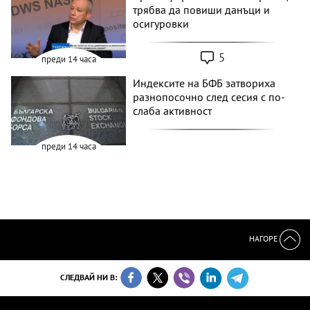
трябва да повиши данъци и
осигуровки
5
преди 14 часа
Индексите на БФБ затвориха
разнопосочно след сесия с по-
слаба активност
преди 14 часа
НАГОРЕ
СЛЕДВАЙ НИ В: