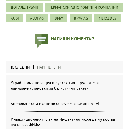
ДОНАЛД ТРЪМП
ГЕРМАНСКИ АВТОМОБИЛНИ КОМПАНИИ
AUDI
AUDI AG
BMW
BMW AG
MERCEDES
НАПИШИ КОМЕНТАР
ПОСЛЕДНИ
НАЙ-ЧЕТЕНИ
Украйна има нова цел в руския тил - трудните за
намиране установки за балистични ракети
Американската икономика вече е зависима от АІ
Инвестиционният план на Инфантино може да му коства
поста във ФИФА