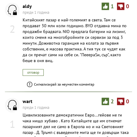
aldy
1
0
преди 1 година
Китайският пазар е най-големият в света. Там се
2
продават 30 млн коли годишно. BYD отдавна мина по
продажби брадвата. NIO предлага батерии на лизинг,
които сменя на многобройните си сервизи за под 3
минути. Доживотна гаранция на колата за първия
собственик, е масова практика. А тия тук се чудят как
да си пречат сами на себе си. "ПееераSи, сър", както
беше в оня виц.
отговор
Сигнализирай за неуместен коментар
wart
2
0
преди 1 година
Цивилизованите демократични Евро...гейове не ги
1
чака нищо хубаво . Като Китайците ще им отнемат
пазарният дял не само в Европа но и на Световният
пазар . Д. Тръмп с въведените мита ще ги довърши така