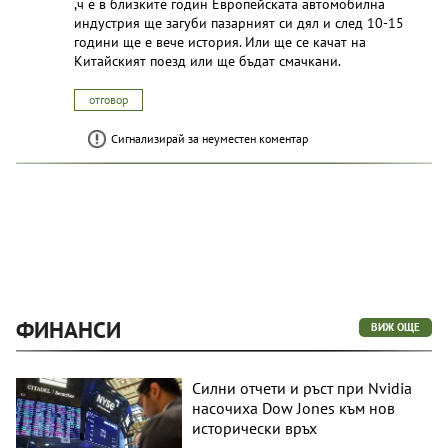
,ч е в близките годин Европейската автомобилна
индустрия ще загуби пазарният си дял и след 10-15
години ще е вече история. Или ще се качат на
Китайският поезд или ще бъдат смачкани.
отговор
Сигнализирай за неуместен коментар
ФИНАНСИ
ВИЖ ОЩЕ
Силни отчети и ръст при Nvidia
насочиха Dow Jones към нов
исторически връх