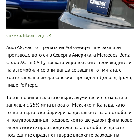
Снимка: Bloomberg L.P.
Audi AG, част от групата на Volkswagen, ще разшири
производството си в Северна Америка, а Mercedes-Benz
Group AG - в САЩ, тъй като европейските производители
на автомобили се опитват да се защитят от митата, с
които заплаши американският президент Доналд Тръмп,
пише Ройтерс.
Тръмп повиши налозите върху алуминия и стоманата и
заплаши с 25% мита вноса от Мексико и Канада, като
готви и търговски бариери за доставките на автомобили
и полупроводници - ходове, които ще ударят финансово
европейските производители на автомобили, докато
последните страдат от твърде високите разходи на