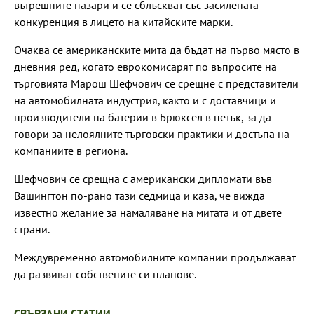
вътрешните пазари и се сблъскват със засилената
конкуренция в лицето на китайските марки.
Очаква се американските мита да бъдат на първо място в
дневния ред, когато еврокомисарят по въпросите на
търговията Марош Шефчович се срещне с представители
на автомобилната индустрия, както и с доставчици и
производители на батерии в Брюксел в петък, за да
говори за нелоялните търговски практики и достъпа на
компаниите в региона.
Шефчович се срещна с американски дипломати във
Вашингтон по-рано тази седмица и каза, че вижда
известно желание за намаляване на митата и от двете
страни.
Междувременно автомобилните компании продължават
да развиват собствените си планове.
СВЪРЗАНИ СТАТИИ