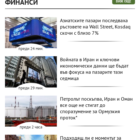
ФИНАНСИ
ВИЖ ОЩЕ
Азиатските пазари последваха
ръстовете на Wall Street, Kosdaq
скочи с близо 7%
преди 24 мин.
Войната в Иран и ключови
икономически данни ще бъдат
във фокуса на пазарите тази
седмица
преди 29 мин.
Петролът поскъпва, Иран и Оман
все още не стигат до
споразумение за Ормузкия
проток*
преди 2 часа
Подходящ ли е моментът за