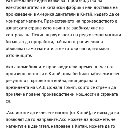
Разглежданите идеи включват производство на
електродвигатели в китайски фабрики или доставка на
произведени в Америка двигатели в Китай, където да се
монтират магнити. Преместването на производството в
азиатската страна като начин за заобикаляне на
контрола на Пекин върху износа на редкоземни магнити
би могло да проработи, тъй като ограниченията
обхващат само магнити, а не готови части, изтъкват
източниците.
Ако автомобилните производители преместят част от
производството си в Китай, това би било забележителен
резултат от търговската война, инициирана от
президента на САЩ Доналд Тръмп, който се стреми да
привлече повече производствени мощности в страната
си.
„Ако искате да изнесете магнит [от Китай], те няма да ви
позволят да го направите. Ако можете да докажете, че
магнитът е в двигател, направен в Китай, можете да го