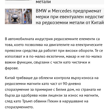
метали
BMW и Mercedes предприемат
мерки при евентуален недостиг
на редкоземни метали от Китай
В автомобилната индустрия редкоземните елементи са
това, което позволява на двигателите на електрическите
превозни средства да работят при високи обороти. Те се
използват и в по-малко екзотични, макар и не по-малко
важни функции, свързани с части като чистачки и
фарове.
Китай трябваше да облекчи контрола върху износа на
редкоземни магнити като част от 90-дневно
споразумение за примирие с Белия дом, но страната не
бърза да одобрява нови лицензи за износ на магнити,
след като Тръмп обвини Пекин в нарушаване на
споразумението.