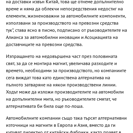
на доставки извън Китай, това ще отнеме допълнително
време и няма да облекчи непосредствения недостиг на
елементи, жизненоважни за автомобилните компоненти,
използвани за производството на превозни средства
тук“, става ясно в писмо, подписано от ръководителите на
Алианса за автомобилни иновации и Асоциацията на
доставчиците на превозни средства.
Изпращането на недовършена част през половината
свят, за да се монтира магнит, увеличава разходите и
времето, необходими за производството, но компаниите
сега виждат това като единствена алтернатива на
пълното затваряне на някои производствени линии.
Ходът може да изложи производителите на автомобили
на допълнителни мита, но ръководителите смятат, че
алтернативата би била още по-лоша.
Автомобилните компании също така търсят алтернативни
източници на магнити в Европа и Азия, вместо да ги
купуват директно от китайски фабрики, както правят в