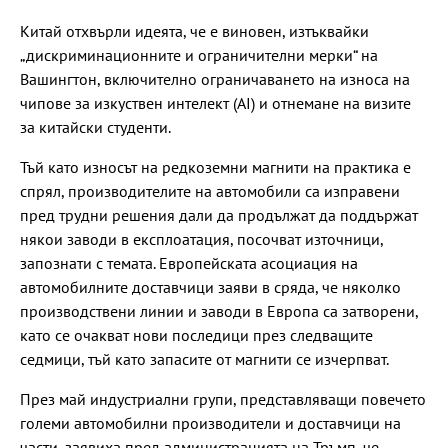
Китай отхвърли идеята, че е виновен, изтъквайки
„дискриминационните и ограничителни мерки“ на
Вашингтон, включително ограничаването на износа на
чипове за изкуствен интелект (AI) и отнемане на визите
за китайски студенти.
Тъй като износът на редкоземни магнити на практика е
спрял, производителите на автомобили са изправени
пред трудни решения дали да продължат да поддържат
някои заводи в експлоатация, посочват източници,
запознати с темата. Европейската асоциация на
автомобилните доставчици заяви в сряда, че няколко
производствени линии и заводи в Европа са затворени,
като се очакват нови последици през следващите
седмици, тъй като запасите от магнити се изчерпват.
През май индустриални групи, представляващи повечето
големи автомобилни производители и доставчици на
части, заявиха пред администрацията на Тръмп, че