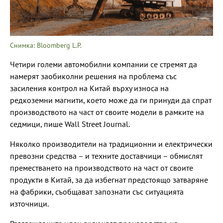
Снимка: Bloomberg L.P.
Четири големи автомобилни компании се стремят да
намерят заобиколни решения на проблема със
засиления контрол на Китай върху износа на
редкоземни магнити, което може да ги принуди да спрат
производството на част от своите модели в рамките на
седмици, пише Wall Street Journal.
Няколко производители на традиционни и електрически
превозни средства – и техните доставчици – обмислят
преместването на производството на част от своите
продукти в Китай, за да избегнат предстоящо затваряне
на фабрики, съобщават запознати със ситуацията
източници.