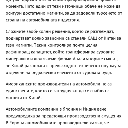
момента. Нито един от тези източници обаче не може да
осигури достатъчно магнити, за да задоволи търсенето от
страна на автомобилната индустрия.
Сложните заобиколни решения, които се разглеждат,
подчертават колко зависими са станали САЩ от Китай за
тези магнити. Пекин контролира почти целия
рафиниращ капацитет, който трансформира суровите
минерали в използваеми форми. Анализаторите смятат,
че Китай разполага с превъзходно техническо ноу-хау за
отделяне на редкоземни елементи от суровата руда.
Американските производители на автомобили не са
единствените, които се затрудняват да се снабдят с
магнити от Китай.
Автомобилните компании в Япония и Индия вече
предупредиха за предстоящи производствени смущения.
В Европа автомобилните производители казват, че