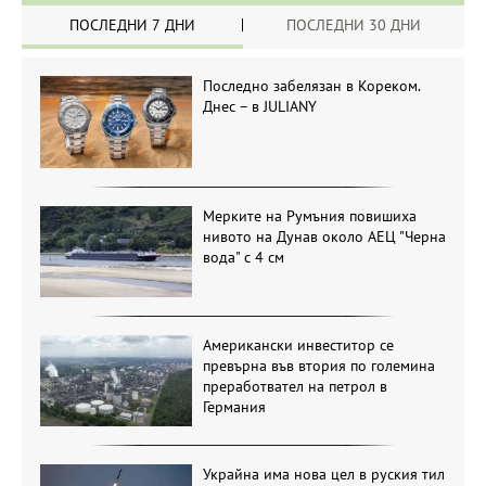
ПОСЛЕДНИ 7 ДНИ
ПОСЛЕДНИ 30 ДНИ
Последно забелязан в Кореком.
Днес – в JULIANY
Мерките на Румъния повишиха
нивото на Дунав около АЕЦ "Черна
вода" с 4 см
Американски инвеститор се
превърна във втория по големина
преработвател на петрол в
Германия
Украйна има нова цел в руския тил