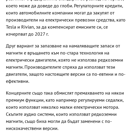
което може да доведе до глоби. Регулаторните кредити,
които автомобилните компании могат да закупят от
производители на електрически превозни средства, като
Tesla и Rivian, за да компенсират емисиите си, се
изчерпват до 2027 г.
Друг вариант за запазване на намаляващите запаси от
магнити е връщането към по-стара технология на
електрически двигатели, която не използва редкоземни
магнити. Производителите спряха да използват тези
двигатели, защото настоящите версии са по-евтини и по-
ефективни.
Концерните също така обмислят премахването на някои
премиум функции, като например регулируеми седалки,
които използват няколко малки електрически мотора.
Скъпите аудио системи, които използват редкоземни
магнити, също биха могли да бъдат заменени с по-
нискокачествени версии.