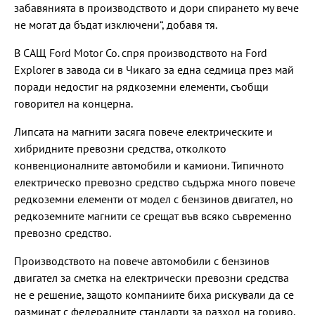
забавянията в производството и дори спирането му вече
не могат да бъдат изключени“, добавя тя.
В САЩ Ford Motor Co. спря производството на Ford
Explorer в завода си в Чикаго за една седмица през май
поради недостиг на рядкоземни елементи, съобщи
говорител на концерна.
Липсата на магнити засяга повече електрическите и
хибридните превозни средства, отколкото
конвенционалните автомобили и камиони. Типичното
електрическо превозно средство съдържа много повече
редкоземни елементи от модел с бензинов двигател, но
редкоземните магнити се срещат във всяко съвременно
превозно средство.
Производството на повече автомобили с бензинов
двигател за сметка на електрически превозни средства
не е решение, защото компаниите биха рискували да се
разминат с федералните стандарти за разход на гориво,