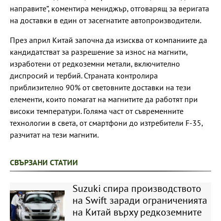
направите“, коментира мениджър, отговарящ за веригата
на доставки в един от засегнатите автопроизводители.
През април Китай започна да изисква от компаниите да
кандидатстват за разрешение за износ на магнити,
изработени от редкоземни метали, включително
диспросий и тербий. Страната контролира
приблизително 90% от световните доставки на тези
елементи, които помагат на магнитите да работят при
високи температури. Голяма част от съвременните
технологии в света, от смартфони до изтребители F-35,
разчитат на тези магнити.
СВЪРЗАНИ СТАТИИ
Suzuki спира производството
на Swift заради ограниченията
на Китай върху редкоземните