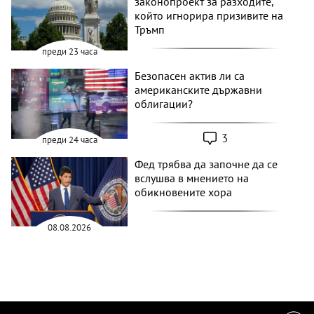
законопроект за разходите,
който игнорира призивите на
Тръмп
преди 23 часа
Безопасен актив ли са
американските държавни
облигации?
3
преди 24 часа
Фед трябва да започне да се
вслушва в мнението на
обикновените хора
08.08.2026