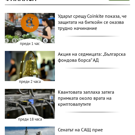
Ударът срещу Coinkite показа, че
защитата на биткойн се оказва
трудно начинание
преди 1 час
Акция на седмицата: „Българска
фондова борса“ АД
преди 2 часа
Квантовата заплаха затяга
примката около врата на
криптовалутите
преди 18 часа
Сенатът на САЩ прие