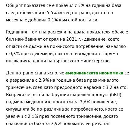
Общият показател се е покачил с 5% на годишна база
след отбелязаните 5,5% месец по-рано, докато на
месечна е добавил 0,1% към стойността си.
Годишният темп на растеж и на двата показателя обаче е
бил най-бавният от края на 2021 г. - движение, което
отчасти се дължи на по-ниското потребление, намаляло
с 0,3% през декември, показват изгладените спрямо
инфлацията данни на търговското министерство.
Ден по-рано стана ясно, че
американската икономика
се
е разраснала с 2,9% на годишна база през миналото
тримесечие, след като предходното нарасна с 3,2 на сто.
Въпреки че ръстът на брутния вътрешен продукт (БВП)
надмина медианните прогнози за 2,6% повишение,
ситуацията бе по-различна за потреблението, което се
увеличи с 2,1% през последното тримесечие, докато
очакванията бяха за 2,9% положителен резултат.