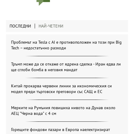
ПОСЛЕДНИ
НАЙ-ЧЕТЕНИ
Проблемът на Tesla с AI е противоположен на този при Big
Tech – недостатъчно разходи
Тръмп може да се откаже от ядрена сделка - Иран едва ли
ще сглоби бомба в неговия мандат
Китай прокарва червени линии за икономическия си
модел преди търговски преговори със САЩ и ЕС
Мерките на Румъния повишиха нивото на Дунав около
АЕЦ "Черна вода" с 4 см
Горещите фондови пазари в Европа наелектризират