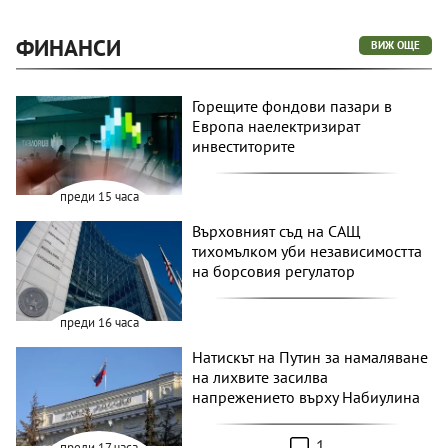
ФИНАНСИ
ВИЖ ОЩЕ
Горещите фондови пазари в
Европа наелектризират
инвеститорите
преди 15 часа
Върховният съд на САЩ
тихомълком уби независимостта
на борсовия регулатор
преди 16 часа
Натискът на Путин за намаляване
на лихвите засилва
напрежението върху Набиулина
1
преди 17 часа