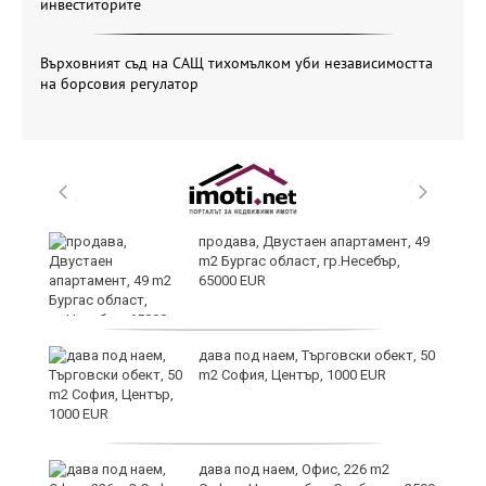
инвеститорите
Върховният съд на САЩ тихомълком уби независимостта
на борсовия регулатор
продава, Двустаен апартамент, 49
m2 Бургас област, гр.Несебър,
65000 EUR
дава под наем, Търговски обект, 50
m2 София, Център, 1000 EUR
ния
дава под наем, Офис, 226 m2