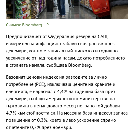
Снимка: Bloomberg L.P.
Предпочитаният от Федералния резерв на САЩ
измерител на инфлацията забави своя растеж през
декември, когато е записал най-ниското си годишно
увеличение от над година насам, докато потреблението
в страната намаля, съобщава Bloomberg.
Базовият ценови индекс на разходите за лично
потребление (PCE), изключващ цените на храните и
енергията, е нараснал с 4,4% на годишна база през
декември, съобщи американското министерство на
търговията в петък, докато месец по-рано той добави
4,7% към стойността си. На месечна база индексът записа
повишение от 0,3%, което е леко ускорение спрямо
отчетените 0,2% през ноември.