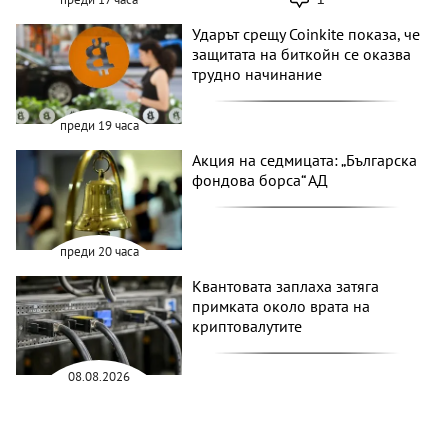
Ударът срещу Coinkite показа, че
защитата на биткойн се оказва
трудно начинание
преди 19 часа
Акция на седмицата: „Българска
фондова борса“ АД
преди 20 часа
Квантовата заплаха затяга
примката около врата на
криптовалутите
08.08.2026