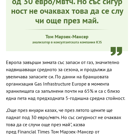
од 30 евро/мвтч. Но със сигур
ност не очаквах това да се слу
чи още през май.
Том Марзек-Мансер
анализатор в консултантската компания ICIS
Европа завърши зимата със запаси от газ, значително
надвишаващи средното за сезона, и продължи да
увеличава запасите си. По данни на браншовата
организация Gas Infrastructure Europe в момента
хранилищата са запълнени почти на 65% и са с близо
една пета над предходната 5-годишна средна стойност.
„Още през януари казах, че през лятото цените ще
паднат под 30 евро/мвтч. Но със сигурност не очаквах
това да се случи още през май", казва
пред Financial Times Том Марзек-Мансер от