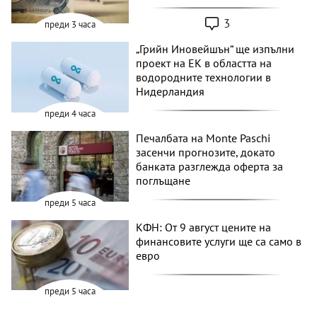
3
преди 3 часа
„Грийн Иновейшън“ ще изпълни
проект на ЕК в областта на
водородните технологии в
Нидерландия
преди 4 часа
Печалбата на Monte Paschi
засенчи прогнозите, докато
банката разглежда оферта за
поглъщане
преди 5 часа
КФН: От 9 август цените на
финансовите услуги ще са само в
евро
преди 5 часа