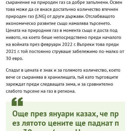
съхранение на природен газ са добре запълнени. Освен
това може да се внася достатъчно количество втечнен
природен газ (LNG) от други държави. Отслабващото
икономическо развитие също намалява търсенето.
Цената на природния газ в момента също е доста под
нивото, на което беше непосредствено преди началото
на войната през февруари 2022 г. Въпреки това преди
2021 г. той постоянно струваше забележимо по-малко от
30 евро.
Спадът в цената е знак и за голямото количество, което
вече се съхранява в хранилищата, тъй като търговците
зареждат преди следващата зима, и за сравнително
слабото търсене на газ в региона.
Още през януари казах, че пр
ез лятото цените ще паднат п