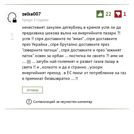
zelka007
22
1
преди 3 години
нечестивият занулен детеубиец в кремля успя ли да
1
предизвика шокова вълна на енергийните пазари ?!
успя !! спря доставките по "ямал" , спря доставките
през Украйна , спря брутално доставките през
"северните патоци" , спря доставките и през "южният
паток" освен за орбан ... постигна ли своето ?! ами не
... :))) ... загуби най-големият и развит газов пазар в
света !! и , колкото и да е странно , ускори
енергийният преход . в ЕС пикът от потребление на газ
е преминат безвъзвратно ... !!
отговор
Сигнализирай за неуместен коментар