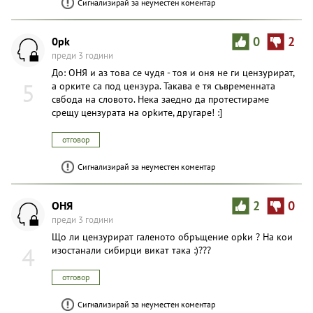
Сигнализирай за неуместен коментар
0pk
0
2
преди 3 години
До: OHЯ и аз това се чудя - тоя и оня не ги цензурират,
5
а opките са под цензура. Такава е тя съвременната
свбода на словото. Нека заедно да протестираме
срещу цензурата на оpkите, другаре! :]
отговор
Сигнализирай за неуместен коментар
OHЯ
2
0
преди 3 години
Що ли цензурират галеното обръщение opkи ? На кои
4
изостанали сибирци викат така :)???
отговор
Сигнализирай за неуместен коментар