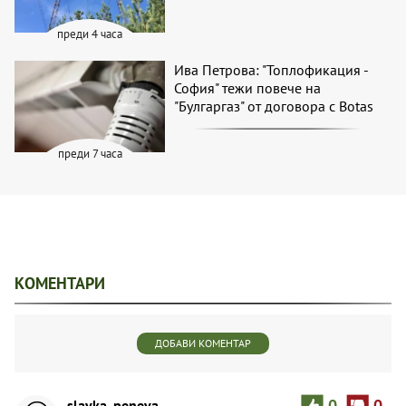
преди 4 часа
Ива Петрова: "Топлофикация -
София" тежи повече на
"Булгаргаз" от договора с Botas
преди 7 часа
КОМЕНТАРИ
ДОБАВИ КОМЕНТАР
slavka_peneva
0
0