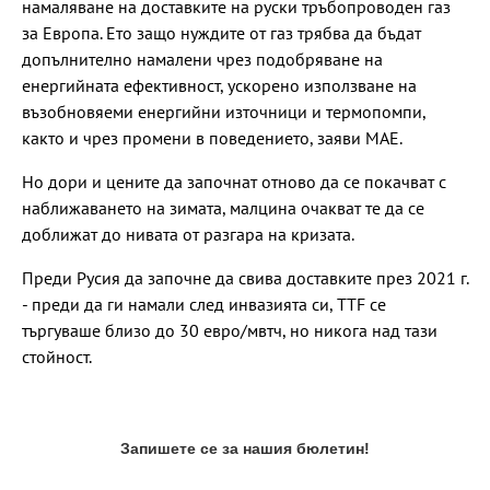
намаляване на доставките на руски тръбопроводен газ
за Европа. Ето защо нуждите от газ трябва да бъдат
допълнително намалени чрез подобряване на
енергийната ефективност, ускорено използване на
възобновяеми енергийни източници и термопомпи,
както и чрез промени в поведението, заяви МАЕ.
Но дори и цените да започнат отново да се покачват с
наближаването на зимата, малцина очакват те да се
доближат до нивата от разгара на кризата.
Преди Русия да започне да свива доставките през 2021 г.
- преди да ги намали след инвазията си, TTF се
търгуваше близо до 30 евро/мвтч, но никога над тази
стойност.