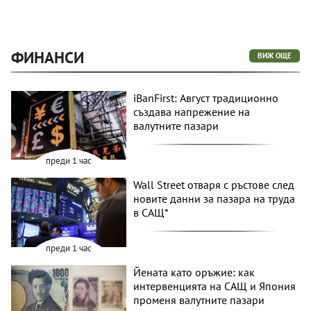
ФИНАНСИ
ВИЖ ОЩЕ
iBanFirst: Август традиционно
създава напрежение на
валутните пазари
преди 1 час
Wall Street отваря с ръстове след
новите данни за пазара на труда
в САЩ*
преди 1 час
Йената като оръжие: как
интервенцията на САЩ и Япония
променя валутните пазари