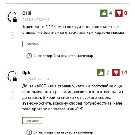
OHЯ
4
0
преди 3 години
Тъжен ли си *** ? Само споко , а и още по-тъжен ще
3
ставаш , че Блатная се е засилила към карабле масква
отговор
Сигнализирай за неуместен коментар
0pk
2
14
преди 3 години
До: zelka007, няма страшно, като ни поотслабне още
2
икономическото развитие, може и износители на газ
да станем. В крайна сметка - от всекиго според
възможностите, всекиму според потребностите, нале
така дрогаре евроатлантици? :D
отговор
Сигнализирай за неуместен коментар