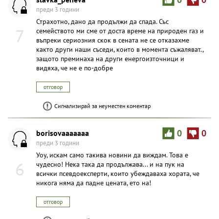
преди 3 години
Страхотно, дано да продължи да спада. Със
7
семейството ми сме от доста време на природен газ и
въпреки сериозния скок в сената не се отказахме
както други наши съседи, които в момента съжаляват.,
защото преминаха на други енергоизточници и
видяха, че не е по-добре
отговор
Сигнализирай за неуместен коментар
borisovaaaaaaa
0
0
преди 3 години
Уоу, искам само такива новини да виждам. Това е
6
чудесно! Нека така да продължава... и на пук на
всички псевдоексперти, които убеждаваха хората, че
никога няма да падне цената, ето на!
отговор