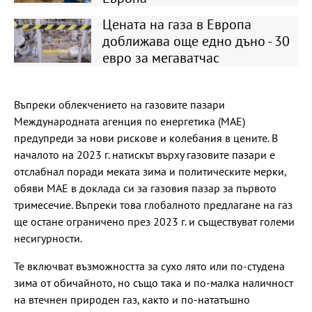
Цената на газа в Европа
доближава още едно дъно - 30
евро за мегаватчас
Въпреки облекчението на газовите пазари
Международната агенция по енергетика (МАЕ)
предупреди за нови рискове и колебания в цените. В
началото на 2023 г. натискът върху газовите пазари е
отслабнал поради меката зима и политическите мерки,
обяви МАЕ в доклада си за газовия пазар за първото
тримесечие. Въпреки това глобалното предлагане на газ
ще остане ограничено през 2023 г. и съществуват големи
несигурности.
Те включват възможността за сухо лято или по-студена
зима от обичайното, но също така и по-малка наличност
на втечнен природен газ, както и по-нататъшно