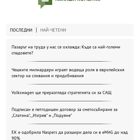
ПОСЛЕДНИ
НАЙ-ЧЕТЕНИ
Пазарът на труда у нас се охлажда: Къде са най-големи
спадовете?
Чешките милиардери играят водеща роля в европейския
сектор на сливания и придобивания
Volkswagen ще преразгледа стратегията си за САЩ
Подписан е петгодишен договор за сметосъбиране за
„Слатина“, „Изгрев“ и „Подуяне“
ЕК е одобрила Naspers да разшири дела си в eMAG до над
90%