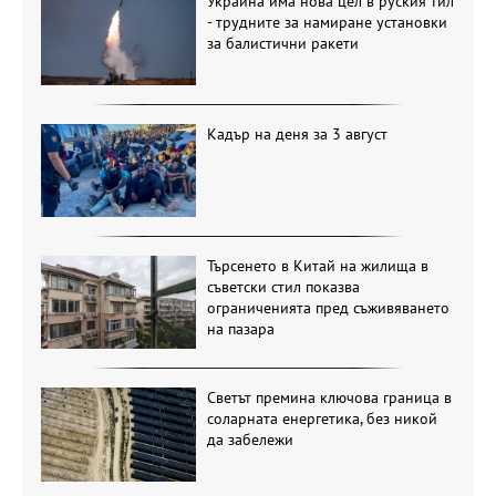
Украйна има нова цел в руския тил
- трудните за намиране установки
за балистични ракети
Кадър на деня за 3 август
Търсенето в Китай на жилища в
съветски стил показва
ограниченията пред съживяването
на пазара
Светът премина ключова граница в
соларната енергетика, без никой
да забележи