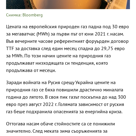
Снимка: Bloomberg
Цената на европейския природен газ падна под 30 евро
за мегаватчас (MWh) за първи път от юни 2021 г. насам.
Във вечерните часове референтният форуърден договор
TTF за доставка след един месец спадна до 29,75 евро
за MWh. По този начин цените на природния газ
продължават низходящата си тенденция, която
продължава от месеци.
Заради войната на Русия срещу Украйна цените на
природния газ се бяха повишили драстично миналата
година до лятото. В своя пик газът поскъпна до над 300
евро през август 2022 г. Голямата зависимост от руския
газ беше подхранила опасенията за енергийна криза.
Оттогава насам обаче стойностите са се понижили
значително. След меката зима съоръженията за