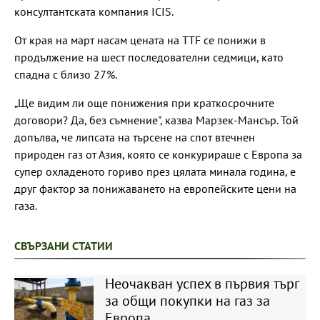
консултантската компания ICIS.
От края на март насам цената на TTF се понижи в
продължение на шест последователни седмици, като
спадна с близо 27%.
„Ще видим ли още понижения при краткосрочните
договори? Да, без съмнение", казва Марзек-Мансър. Той
допълва, че липсата на търсене на спот втечнен
природен газ от Азия, която се конкурираше с Европа за
супер охладеното гориво през цялата минала година, е
друг фактор за понижаването на европейските цени на
газа.
СВЪРЗАНИ СТАТИИ
Неочакван успех в първия търг
за общи покупки на газ за
Европа