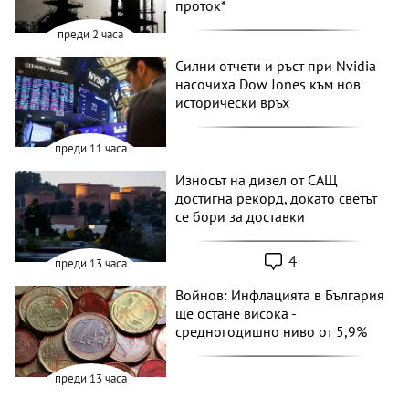
проток*
преди 2 часа
Силни отчети и ръст при Nvidia
насочиха Dow Jones към нов
исторически връх
преди 11 часа
Износът на дизел от САЩ
достигна рекорд, докато светът
се бори за доставки
4
преди 13 часа
Войнов: Инфлацията в България
ще остане висока -
средногодишно ниво от 5,9%
преди 13 часа