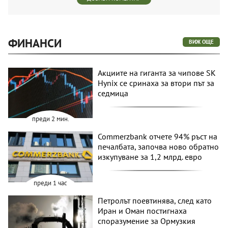
ФИНАНСИ
ВИЖ ОЩЕ
Акциите на гиганта за чипове SK
Hynix се сринаха за втори път за
седмица
преди 2 мин.
Commerzbank отчете 94% ръст на
печалбата, започва ново обратно
изкупуване за 1,2 млрд. евро
преди 1 час
Петролът поевтинява, след като
Иран и Оман постигнаха
споразумение за Ормузкия