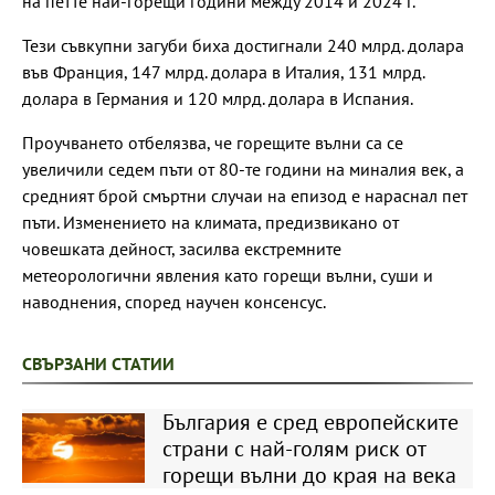
на петте най-горещи години между 2014 и 2024 г.
Тези съвкупни загуби биха достигнали 240 млрд. долара
във Франция, 147 млрд. долара в Италия, 131 млрд.
долара в Германия и 120 млрд. долара в Испания.
Проучването отбелязва, че горещите вълни са се
увеличили седем пъти от 80-те години на миналия век, а
средният брой смъртни случаи на епизод е нараснал пет
пъти. Изменението на климата, предизвикано от
човешката дейност, засилва екстремните
метеорологични явления като горещи вълни, суши и
наводнения, според научен консенсус.
СВЪРЗАНИ СТАТИИ
България е сред европейските
страни с най-голям риск от
горещи вълни до края на века