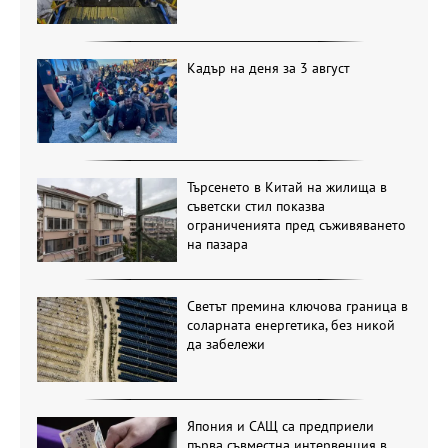
Кадър на деня за 3 август
Търсенето в Китай на жилища в
съветски стил показва
ограниченията пред съживяването
на пазара
Светът премина ключова граница в
соларната енергетика, без никой
да забележи
Япония и САЩ са предприели
първа съвместна интервенция в