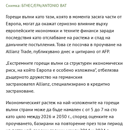
Снимка: БГНЕС/EPA/ANTONIO BAT
Горещи вълни като тази, която в момента засяга части от
Европа, могат да окажат сериозно влияние върху
европейските икономики и техните финанси заради
последствия като отслабване на растежа и спад на
данъчните постъпления. Това се посочва в проучване на
Allianz Trade, публикувано днес и цитирано от AFP.
„Екстремните горещи вълни са структурен икономически
риск, на който Европа е особено изложена“, отбелязва
дъщерното дружество на германския
застраховател Allianz, специализирано в кредитно
застраховане.
Икономическият растеж на най-изложените на горещи
вълни страни може да бъде намален с от 5 до 7 на сто
като цяло между 2026 и 2030 г., според оценките на
проучването, базирани на повторение през този период