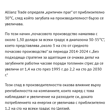
Allianz Trade определя „критичен праг“ от приблизително
30°С, след който загубата на производителност бързо се
увеличава.
По този начин „почасовото производство намалява с
около 1,30 долара за всеки градус в диапазона 30-35°C“,
което представлява „около 3 на сто от средното
почасово производство“ за периода 2014-2024 г. „Без
подходяща стратегия за адаптация се очаква делът на
загубените работни часове поради топлинен стрес да се
увеличи от 1,4 на сто през 1995 г. до 2,2 на сто до 2030
г.“
Този спад в производителността оказва влияние върху
рентабилността на компаниите, които наред с това
наблюдават и увеличение на разходите си, докато
потреблението на енергия се увеличава с приблизително
1,2 на сто на всеки градус по Целзий.