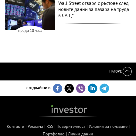
Wall Street отваря с ръстове след
новите данни за пазара на труда
в САЩ*
преди 10 часа
НАГОРЕ
СЛЕДВАЙ НИ В:
Контакти
|
Реклама
|
RSS
|
Поверителност
|
Условия за ползване
|
Портфолио
|
Лични данни