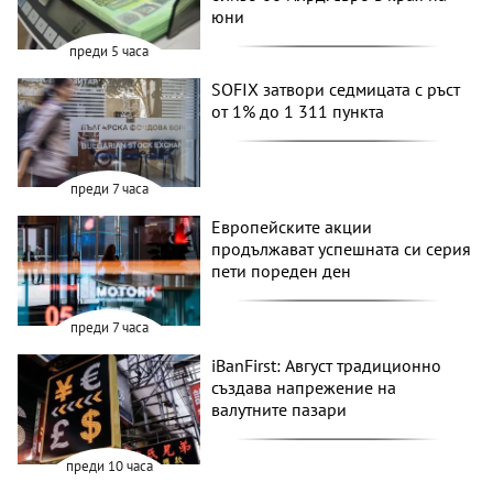
юни
преди 5 часа
SOFIX затвори седмицата с ръст
от 1% до 1 311 пункта
преди 7 часа
Европейските акции
продължават успешната си серия
пети пореден ден
преди 7 часа
iBanFirst: Август традиционно
създава напрежение на
валутните пазари
преди 10 часа