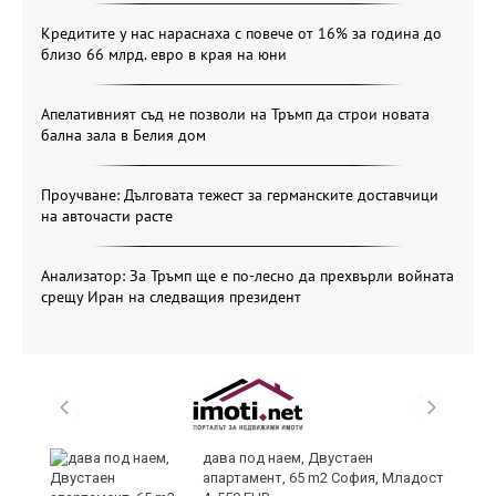
Кредитите у нас нараснаха с повече от 16% за година до
близо 66 млрд. евро в края на юни
Апелативният съд не позволи на Тръмп да строи новата
бална зала в Белия дом
Проучване: Дълговата тежест за германските доставчици
на авточасти расте
Анализатор: За Тръмп ще е по-лесно да прехвърли войната
срещу Иран на следващия президент
и
дава под наем, Двустаен
апартамент, 65 m2 София, Младост