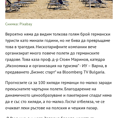
Снимка: Pixabay
Вероятно няма да видим толкова голям брой германски
туристи като минали години, но не бива да превръщаме
това в трагедия. Нискотарифните компании вече
организират много повече полети до германските
градове. Това каза проф. д-р Стоян Маринов, катедра
„Икономика и организация на туризма“ - ИУ – Варна, в
предаването „Бизнес старт“ на Bloomberg TV Bulgaria.
Прогнозите са за 100 хиляди германци по-малко заради
прекъснатите чартърни полети. Благодарение на
динамичното ценообразуване и пакетиране спадът няма
да е със сто хиляди, а по-малко. Гостът отбеляза, че се
очакват леки ръстове на полския и чешкия пазар.