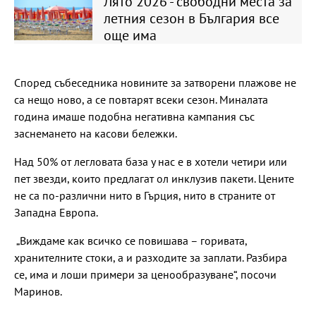
Лято 2026 - свободни места за
летния сезон в България все
още има
Според събеседника новините за затворени плажове не
са нещо ново, а се повтарят всеки сезон. Миналата
година имаше подобна негативна кампания със
заснемането на касови бележки.
Над 50% от легловата база у нас е в хотели четири или
пет звезди, които предлагат ол инклузив пакети. Цените
не са по-различни нито в Гърция, нито в страните от
Западна Европа.
„Виждаме как всичко се повишава – горивата,
хранителните стоки, а и разходите за заплати. Разбира
се, има и лоши примери за ценообразуване“, посочи
Маринов.