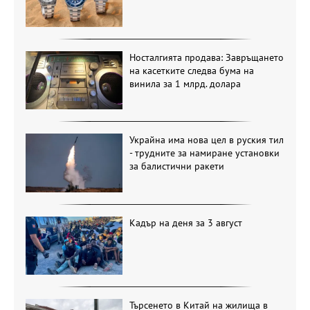
Носталгията продава: Завръщането
на касетките следва бума на
винила за 1 млрд. долара
Украйна има нова цел в руския тил
- трудните за намиране установки
за балистични ракети
Кадър на деня за 3 август
Търсенето в Китай на жилища в