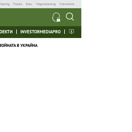
Start.bg
Posoka
Boec
Megavselena.bg
Chernomore
ОЕКТИ
INVESTORMEDIAPRO
ВОЙНАТА В УКРАЙНА