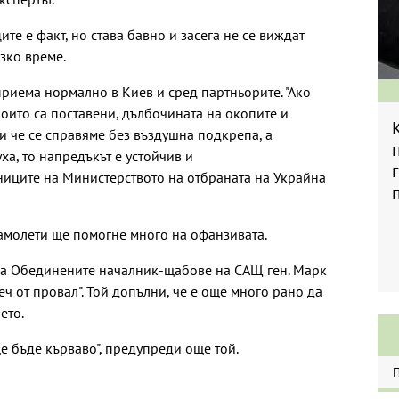
те е факт, но става бавно и засега не се виждат
зко време.
приема нормално в Киев и сред партньорите. "Ако
оито са поставени, дълбочината на окопите и
и че се справяме без въздушна подкрепа, а
а, то напредъкът е устойчив и
ниците на Министерството на отбраната на Украйна
амолети ще помогне много на офанзивата.
на Обединените началник-щабове на САЩ ген. Марк
ч от провал". Той допълни, че е още много рано да
ето.
е бъде кърваво", предупреди още той.