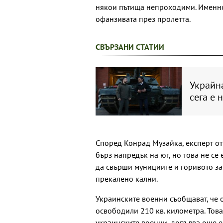
някои пътища непроходими. Именно
офанзивата през пролетта.
СВЪРЗАНИ СТАТИИ
Украйн
сега е 
Според Конрад Музайка, експерт от 
бърз напредък на юг, но това не се
да свърши мунициите и горивото за
прекалено кални.
Украинските военни съобщават, че 
освободили 210 кв. километра. Това
украинските военни, допълва още е