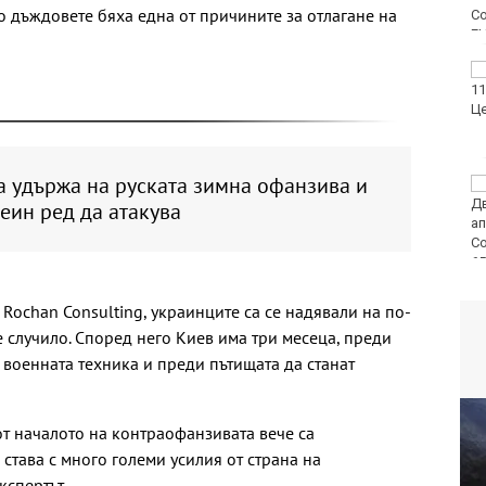
 дъждовете бяха една от причините за отлагане на
Марадона с ръка
Варна отбелязва 147-
ата годишнина на
Военноморските сили
а удържа на руската зимна офанзива и
Двоен ръст на
чревните инфекции за
неин ред да атакува
седмица във
Варненско
Rochan Consulting, украинците са се надявали на по-
 е случило. Според него Киев има три месеца, преди
 военната техника и преди пътищата да станат
от началото на контраофанзивата вече са
 става с много големи усилия от страна на
кспертът.