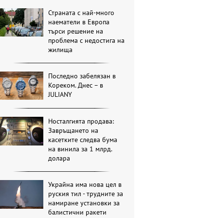
Страната с най-много
наематели в Европа
търси решение на
проблема с недостига на
жилища
Последно забелязан в
Кореком. Днес – в
JULIANY
Носталгията продава:
Завръщането на
касетките следва бума
на винила за 1 млрд.
долара
Украйна има нова цел в
руския тил - трудните за
намиране установки за
балистични ракети