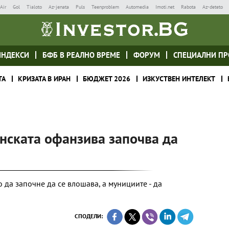
Air
Gol
Tialoto
Az-jenata
Puls
Teenproblem
Automedia
Imoti.net
Rabota
Az-deteto
ИНДЕКСИ
БФБ В РЕАЛНО ВРЕМЕ
ФОРУМ
СПЕЦИАЛНИ ПР
ТА
КРИЗАТА В ИРАН
БЮДЖЕТ 2026
ИЗКУСТВЕН ИНТЕЛЕКТ
нската офанзива започва да
 да започне да се влошава, а мунициите - да
СПОДЕЛИ: