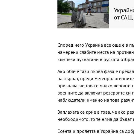
Украйна
от САЩ 
Според него Украйна все още е в пъ
намерени слабите места на противн
към тези пукнатини в руската отбра
Ако обаче тази първа фаза е прекал
разгърнат, преди метеорологичните 
признава, че това е малко вероятен
военните да включат резервите си 
наблюдатели именно на това разчи
Заплахата се крие в това, че ако р
необходимото, то те няма да бъдат 
Есента и пролетта в Украйна са доб