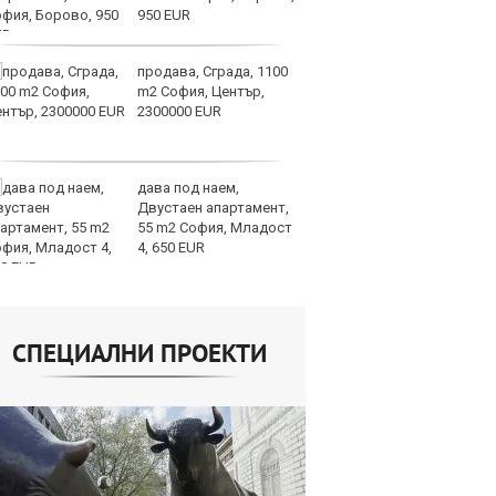
950 EUR
ви
отслабват
продава, Сграда, 1100
Ук
m2 София, Център,
ат
2300000 EUR
та
об
дава под наем,
Те
Двустаен апартамент,
ги
55 m2 София, Младост
иг
4, 650 EUR
ст
отшумяват
СПЕЦИАЛНИ ПРОЕКТИ