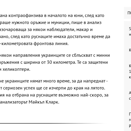
П
ана контраофанзива в началото на юни, след като
ираше нужното оръжие и муниции, пише в анализ
S
азочароваща за някои наблюдатели, макар и
н
квано, след като руснаците имаха достатъчно време да
0-километровата фронтова линия.
К
 някои направления украинците се сблъскват с минни
оръжения с ширина от 30 километра. Те са защитени
К
и хеликоптери.
1
е украинците нямат много време, за да напреднат -
 сериозен успех ще се изчерпи до края на лятото.
А
ия на отбрана на руснаците възможно най-скоро, за
с
 анализаторът Майкъл Кларк.
П
г
р