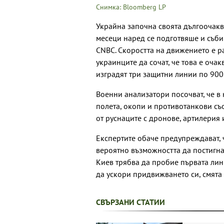
Снимка: Bloomberg LP
Украйна започна своята дългоочакв
месеци наред се подготвяше и съб
CNBC. Скоростта на движението е р
украинците да сочат, че това е оча
изградят три защитни линии по 90
Военни анализатори посочват, че в
полета, окопи и противотанкови съ
от руснаците с дронове, артилерия 
Експертите обаче предупреждават, ч
вероятно възможността да постигнат
Киев трябва да пробие първата лин
да ускори придвижването си, смята
СВЪРЗАНИ СТАТИИ