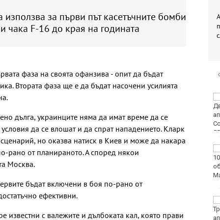
 използва за първи път касетъчните бомби
А
и чака F-16 до края на годината
рвата фаза на своята офанзива - опит да бъдат
ика. Втората фаза ще е да бъдат насочени усилията
на.
След гонка: Задържаха
мъж, у когото са
намерени 460 000 евро
ено дълга, украинците няма да имат време да се
условия да се влошат и да спрат нападението. Кларк
 сценарий, но оказва натиск в Киев и може да накара
Честваме паметта на
по-рано от планираното. А според някои
свети Емилиан,
та Москва.
Кизикски епископ
езервите бъдат включени в боя по-рано от
достатъчно ефективни.
Продават за 10
милиона долара
ре известни с валежите и дълбоката кал, която прави
топката, вкарана от