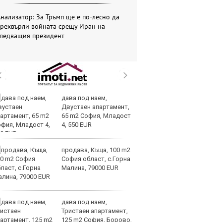
нализатор: За Тръмп ще е по-лесно да
прехвърли войната срещу Иран на
следващия президент
дава под наем,
И
Двустаен апартамент,
гр
65 m2 София, Младост
Ит
4, 550 EUR
ми
продава, Къща, 100 m2
Op
София област, с.Горна
ра
Малина, 79000 EUR
м
оп
сигурността
дава под наем,
До
Тристаен апартамент,
ни
125 m2 София, Борово,
пр