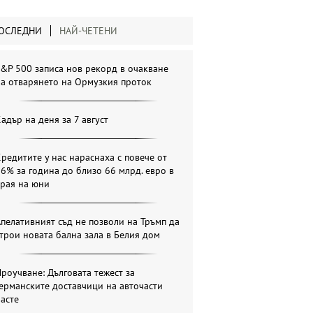
ОСЛЕДНИ
НАЙ-ЧЕТЕНИ
&P 500 записа нов рекорд в очакване
а отварянето на Ормузкия проток
адър на деня за 7 август
редитите у нас нараснаха с повече от
6% за година до близо 66 млрд. евро в
края на юни
пелативният съд не позволи на Тръмп да
трои новата бална зала в Белия дом
роучване: Дълговата тежест за
ерманските доставчици на авточасти
асте