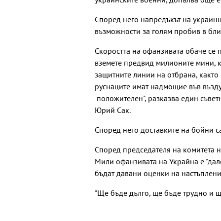
Според него напредъкът на украинци
възможности за голям пробив в бли
Скоростта на офанзивата обаче се 
вземете предвид милионите мини, к
защитните линии на отбрана, както 
руснаците имат надмощие във въздух
положителен", разказва един съвет
Юрий Сак.
Според него доставките на бойни с
Според председателя на комитета 
Мили офанзивата на Украйна е "дале
бъдат давани оценки на настъплени
"Ще бъде дълго, ще бъде трудно и щ