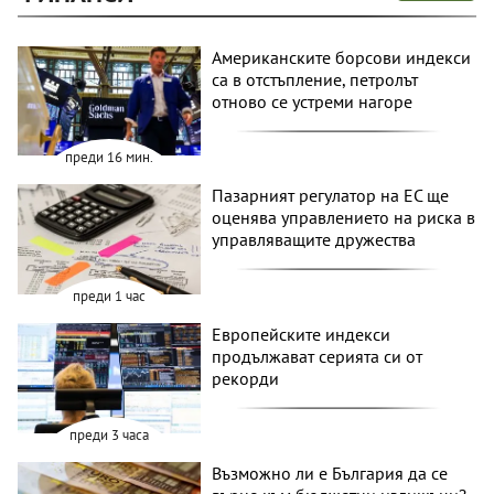
Американските борсови индекси
са в отстъпление, петролът
отново се устреми нагоре
преди 16 мин.
Пазарният регулатор на ЕС ще
оценява управлението на риска в
управляващите дружества
преди 1 час
Европейските индекси
продължават серията си от
рекорди
преди 3 часа
Възможно ли е България да се