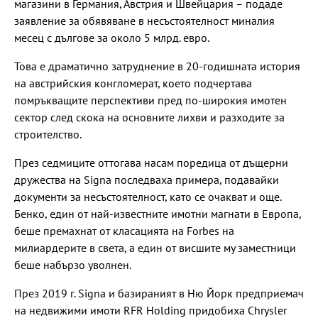
магазини в Германия, Австрия и Швейцария – подаде
заявление за обявяване в несъстоятелност миналия
месец с дългове за около 5 млрд. евро.
Това е драматично затруднение в 20-годишната история
на австрийския конгломерат, което подчертава
помръкващите перспективи пред по-широкия имотен
сектор след скока на основните лихви и разходите за
строителство.
През седмиците оттогава насам поредица от дъщерни
дружества на Signa последваха примера, подавайки
документи за несъстоятелност, като се очакват и още.
Бенко, един от най-известните имотни магнати в Европа,
беше премахнат от класацията на Forbes на
милиардерите в света, а един от висшите му заместници
беше набързо уволнен.
През 2019 г. Signa и базираният в Ню Йорк предприемач
на недвижими имоти RFR Holding придобиха Chrysler