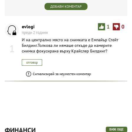
ДОБАВИ КОМЕНТАР
evlogi
1
0
преди 2 години
И на централно място на снимката е Емпайър Стейт
1
Билдинг.Толкова ли нямаше откъде да намерите
снимка фокусирана върху Крайслер Билдинг?
отговор
Сигнализирай за неуместен коментар
ФИНАНСИ
ВИЖ ОЩЕ