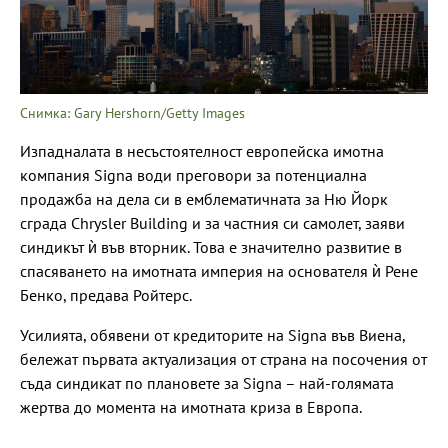
Снимка: Gary Hershorn/Getty Images
Изпадналата в несъстоятелност европейска имотна
компания Signa води преговори за потенциална
продажба на дела си в емблематичната за Ню Йорк
сграда Chrysler Building и за частния си самолет, заяви
синдикът ѝ във вторник. Това е значително развитие в
спасяването на имотната империя на основателя ѝ Рене
Бенко, предава Ройтерс.
Усилията, обявени от кредиторите на Signa във Виена,
бележат първата актуализация от страна на посочения от
съда синдикат по плановете за Signa – най-голямата
жертва до момента на имотната криза в Европа.