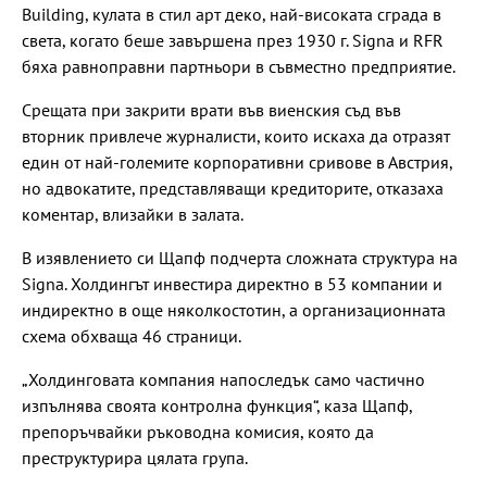
Building, кулата в стил арт деко, най-високата сграда в
света, когато беше завършена през 1930 г. Signa и RFR
бяха равноправни партньори в съвместно предприятие.
Срещата при закрити врати във виенския съд във
вторник привлече журналисти, които искаха да отразят
един от най-големите корпоративни сривове в Австрия,
но адвокатите, представляващи кредиторите, отказаха
коментар, влизайки в залата.
В изявлението си Щапф подчерта сложната структура на
Signa. Холдингът инвестира директно в 53 компании и
индиректно в още няколкостотин, а организационната
схема обхваща 46 страници.
„Холдинговата компания напоследък само частично
изпълнява своята контролна функция“, каза Щапф,
препоръчвайки ръководна комисия, която да
преструктурира цялата група.