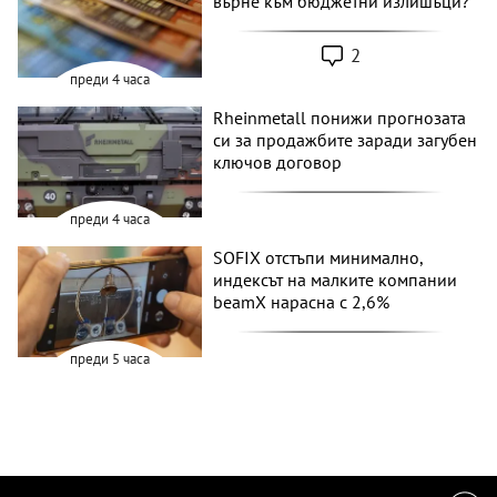
върне към бюджетни излишъци?
2
преди 4 часа
Rheinmetall понижи прогнозата
си за продажбите заради загубен
ключов договор
преди 4 часа
SOFIX отстъпи минимално,
индексът на малките компании
beamX нарасна с 2,6%
преди 5 часа