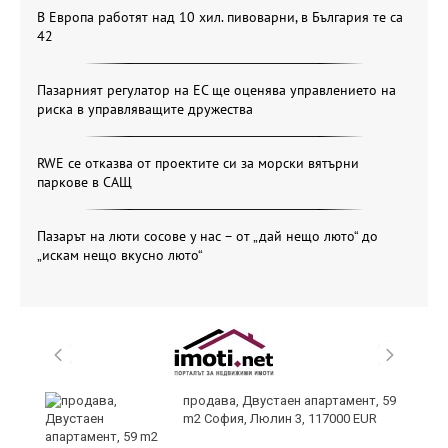
В Европа работят над 10 хил. пивоварни, в България те са
42
Пазарният регулатор на ЕС ще оценява управлението на
риска в управляващите дружества
RWE се отказва от проектите си за морски вятърни
паркове в САЩ
Пазарът на люти сосове у нас – от „дай нещо люто“ до
„искам нещо вкусно люто“
продава, Двустаен апартамент, 59
m2 София, Люлин 3, 117000 EUR