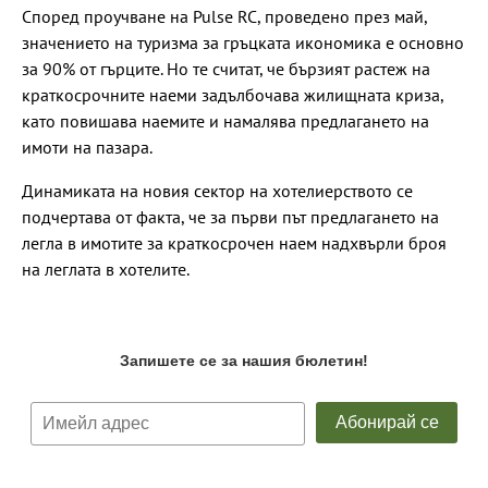
Според проучване на Pulse RC, проведено през май,
значението на туризма за гръцката икономика е основно
за 90% от гърците. Но те считат, че бързият растеж на
краткосрочните наеми задълбочава жилищната криза,
като повишава наемите и намалява предлагането на
имоти на пазара.
Динамиката на новия сектор на хотелиерството се
подчертава от факта, че за първи път предлагането на
легла в имотите за краткосрочен наем надхвърли броя
на леглата в хотелите.