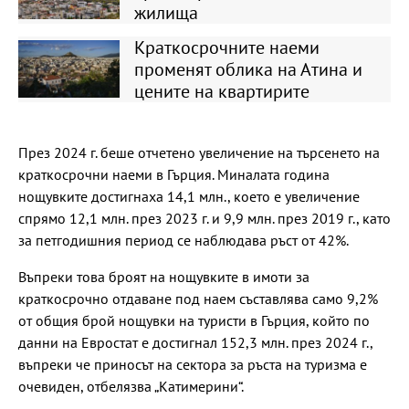
жилища
Краткосрочните наеми
променят облика на Атина и
цените на квартирите
През 2024 г. беше отчетено увеличение на търсенето на
краткосрочни наеми в Гърция. Миналата година
нощувките достигнаха 14,1 млн., което е увеличение
спрямо 12,1 млн. през 2023 г. и 9,9 млн. през 2019 г., като
за петгодишния период се наблюдава ръст от 42%.
Въпреки това броят на нощувките в имоти за
краткосрочно отдаване под наем съставлява само 9,2%
от общия брой нощувки на туристи в Гърция, който по
данни на Евростат е достигнал 152,3 млн. през 2024 г.,
въпреки че приносът на сектора за ръста на туризма е
очевиден, отбелязва „Катимерини“.