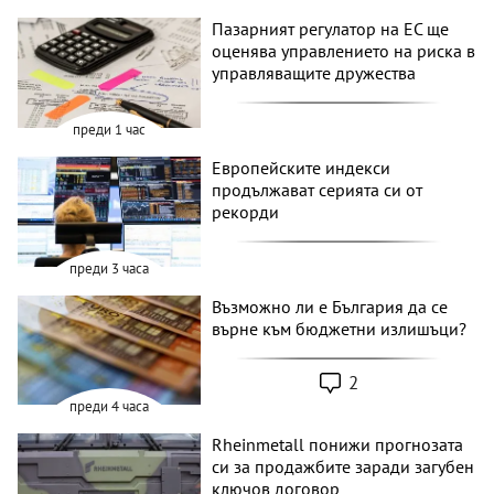
Пазарният регулатор на ЕС ще
оценява управлението на риска в
управляващите дружества
преди 1 час
Европейските индекси
продължават серията си от
рекорди
преди 3 часа
Възможно ли е България да се
върне към бюджетни излишъци?
2
преди 4 часа
Rheinmetall понижи прогнозата
си за продажбите заради загубен
ключов договор