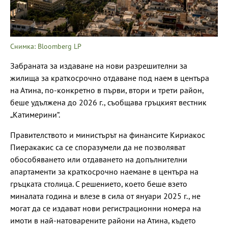
Снимка: Bloomberg LP
Забраната за издаване на нови разрешителни за
жилища за краткосрочно отдаване под наем в центъра
на Атина, по-конкретно в първи, втори и трети район,
беше удължена до 2026 г., съобщава гръцкият вестник
„Катимерини“.
Правителството и министърът на финансите Кириакос
Пиеракакис са се споразумели да не позволяват
обособяването или отдаването на допълнителни
апартаменти за краткосрочно наемане в центъра на
гръцката столица. С решението, което беше взето
миналата година и влезе в сила от януари 2025 г., не
могат да се издават нови регистрационни номера на
имоти в най-натоварените райони на Атина, където