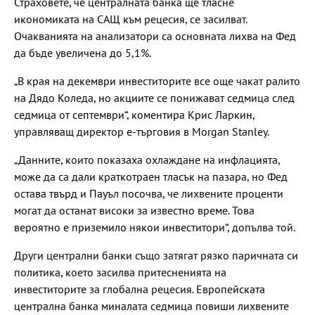
Страховете, че централната банка ще тласне
икономиката на САЩ към рецесия, се засилват.
Очакванията на анализатори са основната лихва на Фед
да бъде увеличена до 5,1%.
„В края на декември инвеститорите все още чакат ралито
на Дядо Коледа, но акциите се понижават седмица след
седмица от септември“, коментира Крис Ларкин,
управляващ директор е-търговия в Morgan Stanley.
„Данните, които показаха охлаждане на инфлацията,
може да са дали краткотраен тласък на пазара, но Фед
остава твърд и Пауъл посочва, че лихвените проценти
могат да останат високи за известно време. Това
вероятно е приземило някои инвеститори“, допълва той.
Други централни банки също затягат рязко паричната си
политика, което засилва притесненията на
инвеститорите за глобална рецесия. Европейската
централна банка миналата седмица повиши лихвените