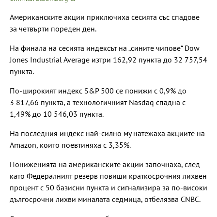
Американските акции приключиха сесията със спадове
за четвърти пореден ден.
На финала на сесията индексът на „сините чипове“ Dow
Jones Industrial Average изтри 162,92 пункта до 32 757,54
пункта.
По-широкият индекс S&P 500 се понижи с 0,9% до
3 817,66 пункта, а технологичният Nasdaq спадна с
1,49% до 10 546,03 пункта.
На последния индекс най-силно му натежаха акциите на
Amazon, които поевтиняха с 3,35%.
Пониженията на американските акции започнаха, след
като Федералният резерв повиши краткосрочния лихвен
процент с 50 базисни пункта и сигнализира за по-високи
дългосрочни лихви миналата седмица, отбелязва CNBC.