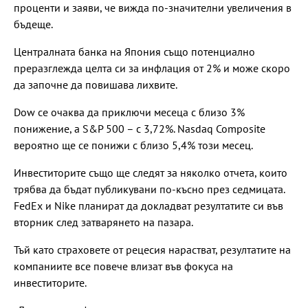
проценти и заяви, че вижда по-значителни увеличения в
бъдеще.
Централната банка на Япония също потенциално
преразглежда целта си за инфлация от 2% и може скоро
да започне да повишава лихвите.
Dow се очаква да приключи месеца с близо 3%
понижение, а S&P 500 – с 3,72%. Nasdaq Composite
вероятно ще се понижи с близо 5,4% този месец.
Инвеститорите също ще следят за няколко отчета, които
трябва да бъдат публикувани по-късно през седмицата.
FedEx и Nike планират да докладват резултатите си във
вторник след затварянето на пазара.
Тъй като страховете от рецесия нарастват, резултатите на
компаниите все повече влизат във фокуса на
инвеститорите.