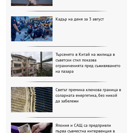
Кадър на деня за 3 август
Търсенето в Китай на жилища в
съветски стил показва
ограниченията пред съживяването
на пазара
Светът премина ключова граница в
соларната енергетика, без никой
да забележи
Япония и САЩ са предприели
първа съвместна интервенция в