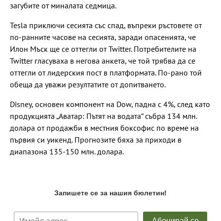
загубите от миналата седмица.
Tesla приключи сесията със спад, въпреки ръстовете от
по-ранните часове на сесията, заради опасенията, че
Илон Мъск ще се оттегли от Twitter. Потребителите на
Twitter гласуваха в негова анкета, че той трябва да се
оттегли от лидерския пост в платформата. По-рано той
обеща да уважи резултатите от допитването.
Disney, основен компонент на Dow, падна с 4%, след като
продукцията „Аватар: Пътят на водата“ събра 134 млн.
долара от продажби в местния боксофис по време на
първия си уикенд. Прогнозите бяха за приходи в
диапазона 135-150 млн. долара.