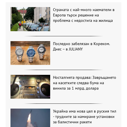
Страната с най-много наематели в
Европа търси решение на
проблема с недостига на жилища
Последно забелязан в Кореком.
Днес – в JULIANY
Носталгията продава: Завръщането
на касетките следва бума на
винила за 1 млрд. долара
Украйна има нова цел в руския тил
- трудните за намиране установки
за балистични ракети