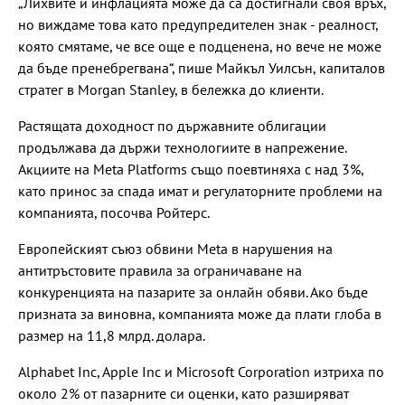
„Лихвите и инфлацията може да са достигнали своя връх,
но виждаме това като предупредителен знак - реалност,
която смятаме, че все още е подценена, но вече не може
да бъде пренебрегвана“, пише Майкъл Уилсън, капиталов
стратег в Morgan Stanley, в бележка до клиенти.
Растящата доходност по държавните облигации
продължава да държи технологиите в напрежение.
Акциите на Meta Platforms също поевтиняха с над 3%,
като принос за спада имат и регулаторните проблеми на
компанията, посочва Ройтерс.
Европейският съюз обвини Meta в нарушения на
антитръстовите правила за ограничаване на
конкуренцията на пазарите за онлайн обяви. Ако бъде
призната за виновна, компанията може да плати глоба в
размер на 11,8 млрд. долара.
Alphabet Inc, Apple Inc и Microsoft Corporation изтриха по
около 2% от пазарните си оценки, като разширяват