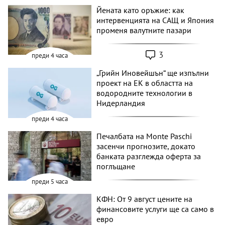
Йената като оръжие: как
интервенцията на САЩ и Япония
променя валутните пазари
3
преди 4 часа
„Грийн Иновейшън“ ще изпълни
проект на ЕК в областта на
водородните технологии в
Нидерландия
преди 4 часа
Печалбата на Monte Paschi
засенчи прогнозите, докато
банката разглежда оферта за
поглъщане
преди 5 часа
КФН: От 9 август цените на
финансовите услуги ще са само в
евро