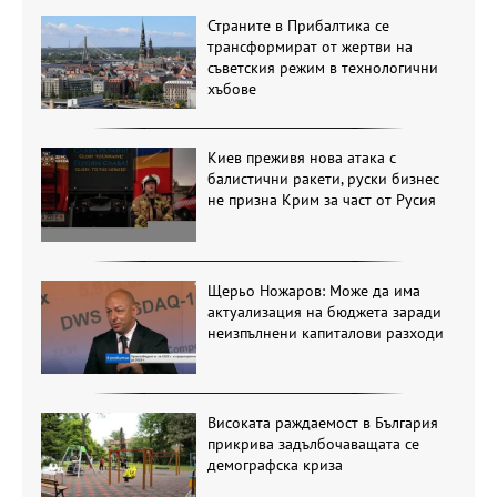
Страните в Прибалтика се
трансформират от жертви на
съветския режим в технологични
хъбове
Киев преживя нова атака с
балистични ракети, руски бизнес
не призна Крим за част от Русия
Щерьо Ножаров: Може да има
актуализация на бюджета заради
неизпълнени капиталови разходи
Високата раждаемост в България
прикрива задълбочаващата се
демографска криза