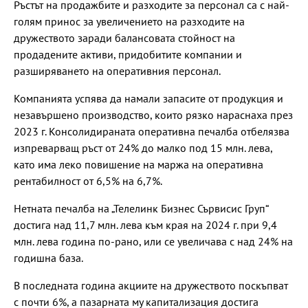
Ръстът на продажбите и разходите за персонал са с най-
голям принос за увеличението на разходите на
дружеството заради балансовата стойност на
продадените активи, придобитите компании и
разширяването на оперативния персонал.
Компанията успява да намали запасите от продукция и
незавършено производство, които рязко нараснаха през
2023 г. Консолидираната оперативна печалба отбелязва
изпреварващ ръст от 24% до малко под 15 млн. лева,
като има леко повишение на маржа на оперативна
рентабилност от 6,5% на 6,7%.
Нетната печалба на „Телелинк Бизнес Сървисис Груп“
достига над 11,7 млн. лева към края на 2024 г. при 9,4
млн. лева година по-рано, или се увеличава с над 24% на
годишна база.
В последната година акциите на дружеството поскъпват
с почти 6%, а пазарната му капитализация достига