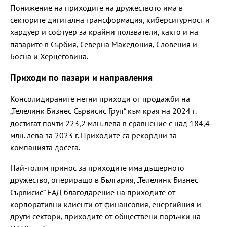
Понижение на приходите на дружеството има в
секторите дигитална трансформация, киберсигурност и
хардуер и софтуер за крайни ползватели, както и на
пазарите в Сърбия, Северна Македония, Словения и
Босна и Херцеговина.
Приходи по пазари и направления
Консолидираните нетни приходи от продажби на
„Телелинк Бизнес Сървисис Груп“ към края на 2024 г.
достигат почти 223,2 млн. лева в сравнение с над 184,4
млн. лева за 2023 г. Приходите са рекордни за
компанията досега.
Най-голям принос за приходите има дъщерното
дружество, опериращо в България, „Телелинк Бизнес
Сървисис“ ЕАД благодарение на приходите от
корпоративни клиенти от финансовия, енергийния и
други сектори, приходите от обществени поръчки на