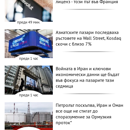
лиценз - този път във Франция
преди 49 мин.
Азиатските пазари последваха
ръстовете на Wall Street, Kosdaq
скочи с близо 7%
преди 1 час
Войната в Иран и ключови
икономически данни ще бъдат
във фокуса на пазарите тази
седмица
преди 1 час
Петролът поскъпва, Иран и Оман
все още не стигат до
споразумение за Ормузкия
проток*