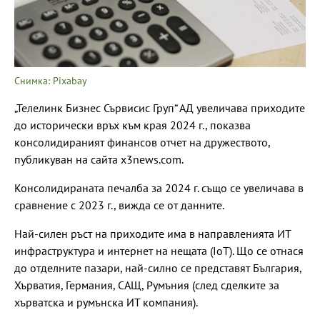
Снимка: Pixabay
„Телелинк Бизнес Сървисис Груп“ АД увеличава приходите
до исторически връх към края 2024 г., показва
консолидираният финансов отчет на дружеството,
публикуван на сайта x3news.com.
Консолидираната печалба за 2024 г. също се увеличава в
сравнение с 2023 г., вижда се от данните.
Най-силен ръст на приходите има в направленията ИТ
инфраструктура и интернет на нещата (IoT). Що се отнася
до отделните пазари, най-силно се представят България,
Хърватия, Германия, САЩ, Румъния (след сделките за
хърватска и румънска ИТ компания).