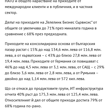
НАТО и общото нарастване на приходите от
международни клиенти и в публичния, и в частния
сектор.
Делът на приходите на „Телелинк Бизнес Сървисис“ от
общите се увеличава до 71% през миналата година в
сравнение с 68% през предходната.
Приходите на консолидирана основа от българския
пазар растат с 15% до над 134,6 млн. лева от 116,8 млн.
лева, а от хърватския – с 43% до близо 27,8 млн. лева от
19,4 млн. лева. Приходите от Германия се повишават с
46% до над 4,5 млн. лева от 3,1 млн. лева, от САЩ – с 29%
до близо 3,6 млн. лева от 2,8 млн. лева, а от Румъния –
двойно до над 1,14 млн. лева от 572 хил. лева.
Що се отнася до продуктовите групи, ИТ инфраструктура
отчита 40% ръст до 175,3 млн. лева от 125,4 млн. лева.
Относителният ѝ дял от общите приходи достига 79% от
68% година по-рано.