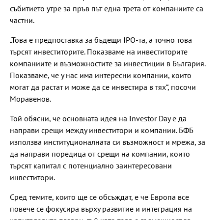
събитието утре за пръв път една трета от компаниите са
частни.
„Това е предпоставка за бъдещи IPO-та, а точно това
търсят инвеститорите. Показваме на инвеститорите
компаниите и възможностите за инвестиции в България.
Показваме, че у нас има интересни компании, които
могат да растат и може да се инвестира в тях“, посочи
Моравенов.
Той обясни, че основната идея на Investor Day е да
направи срещи между инвеститори и компании. БФБ
използва институционалната си възможност и мрежа, за
да направи поредица от срещи на компании, които
търсят капитал с потенциално заинтересовани
инвеститори.
Сред темите, които ще се обсъждат, е че Европа все
повече се фокусира върху развитие и интеграция на