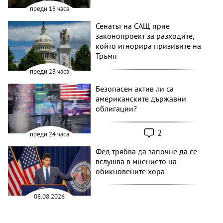
преди 18 часа
Сенатът на САЩ прие
законопроект за разходите,
който игнорира призивите на
Тръмп
преди 23 часа
Безопасен актив ли са
американските държавни
облигации?
2
преди 24 часа
Фед трябва да започне да се
вслушва в мнението на
обикновените хора
08.08.2026