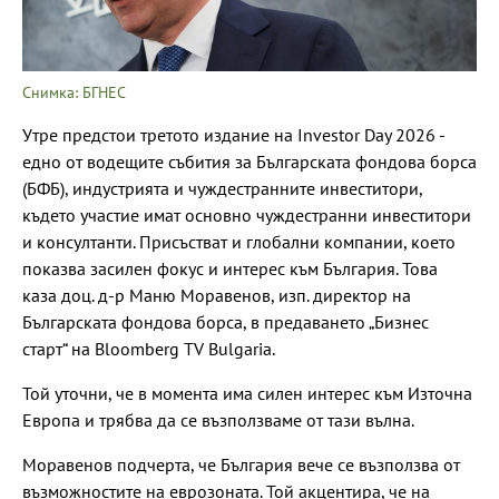
Снимка: БГНЕС
Утре предстои третото издание на Investor Day 2026 -
едно от водещите събития за Българската фондова борса
(БФБ), индустрията и чуждестранните инвеститори,
където участие имат основно чуждестранни инвеститори
и консултанти. Присъстват и глобални компании, което
показва засилен фокус и интерес към България. Това
каза доц. д-р Маню Моравенов, изп. директор на
Българската фондова борса, в предаването „Бизнес
старт“ на Bloomberg TV Bulgaria.
Той уточни, че в момента има силен интерес към Източна
Европа и трябва да се възползваме от тази вълна.
Моравенов подчерта, че България вече се възползва от
възможностите на еврозоната. Той акцентира, че на