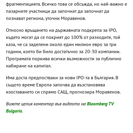
фрагментацията. Всичко това се обсъжда, но най-важно е
пазарните участници да започнат да започнат да
познават региона, уточни Моравенов.
Относно връщането на държавната подкрепа за IPO,
където могат да се покрият до 100% от разходите, той
каза, че са заделени около един милион евро за три
години, което би било достатъчно за 20-30 компании.
Програмата поркива всички възможности за публично
набиране на капитал.
Има доста предпостваки за нови IPO-та в България. В
същото време Европа започва да възстановява
изоставането си спрямо САЩ, прогнозира Моравенов.
Вижте целия коментар във видеото на
Bloomberg TV
Bulgaria
.