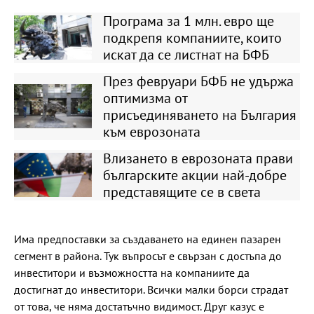
Програма за 1 млн. евро ще
подкрепя компаниите, които
искат да се листнат на БФБ
През февруари БФБ не удържа
оптимизма от
присъединяването на България
към еврозоната
Влизането в еврозоната прави
българските акции най-добре
представящите се в света
Има предпоставки за създаването на единен пазарен
сегмент в района. Тук въпросът е свързан с достъпа до
инвеститори и възможността на компаниите да
достигнат до инвеститори. Всички малки борси страдат
от това, че няма достатъчно видимост. Друг казус е