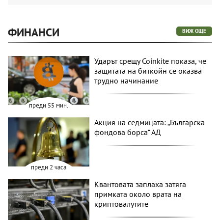
ФИНАНСИ
ВИЖ ОЩЕ
Ударът срещу Coinkite показа, че
защитата на биткойн се оказва
трудно начинание
преди 55 мин.
Акция на седмицата: „Българска
фондова борса“ АД
преди 2 часа
Квантовата заплаха затяга
примката около врата на
криптовалутите