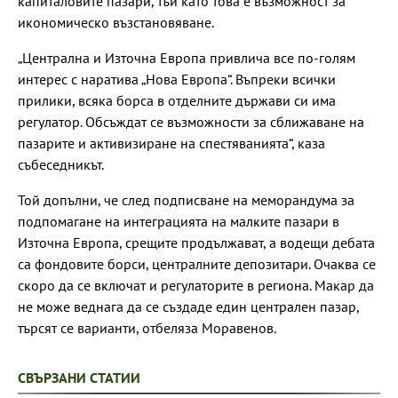
капиталовите пазари, тъй като това е възможност за
икономическо възстановяване.
„Централна и Източна Европа привлича все по-голям
интерес с наратива „Нова Европа“. Въпреки всички
прилики, всяка борса в отделните държави си има
регулатор. Обсъждат се възможности за сближаване на
пазарите и активизиране на спестяванията“, каза
събеседникът.
Той допълни, че след подписване на меморандума за
подпомагане на интеграцията на малките пазари в
Източна Европа, срещите продължават, а водещи дебата
са фондовите борси, централните депозитари. Очаква се
скоро да се включат и регулаторите в региона. Макар да
не може веднага да се създаде един централен пазар,
търсят се варианти, отбеляза Моравенов.
СВЪРЗАНИ СТАТИИ