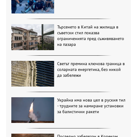
Търсенето в Китай на жилища в
съветски стил показва
ограниченията пред съживяването
на пазара
Светът премина ключова граница в
соларната енергетика, без никой
да забележи
Украйна има нова цел в руския тил
- трудните за намиране установки
за балистични ракети
Последно забелязан в Кореком.