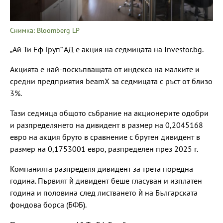
Снимка: Bloomberg LP
„Ай Ти Еф Груп“ АД е акция на седмицата на Investor.bg.
Акцията е най-поскъпващата от индекса на малките и
средни предприятия beamX за седмицата с ръст от близо
3%.
Тази седмица общото събрание на акционерите одобри
и разпределянето на дивидент в размер на 0,2045168
евро на акция бруто в сравнение с брутен дивидент в
размер на 0,1753001 евро, разпределен през 2025 г.
Компанията разпределя дивидент за трета поредна
година. Първият ѝ дивидент беше гласуван и изплатен
година и половина след листването ѝ на Българската
фондова борса (БФБ).