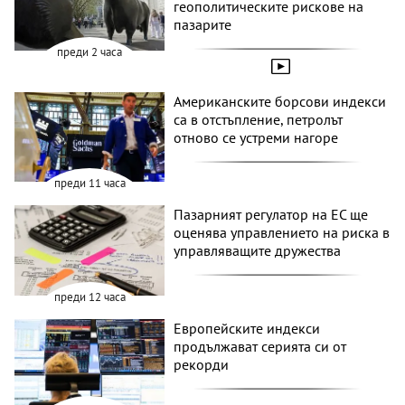
геополитическите рискове на
пазарите
преди 2 часа
Американските борсови индекси
са в отстъпление, петролът
отново се устреми нагоре
преди 11 часа
Пазарният регулатор на ЕС ще
оценява управлението на риска в
управляващите дружества
преди 12 часа
Европейските индекси
продължават серията си от
рекорди