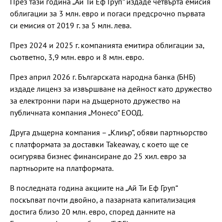
През тази година „Ай Ти Еф Груп“ издаде четвърта емисия
облигации за 3 млн. евро и погаси предсрочно първата
си емисия от 2019 г. за 5 млн. лева.
През 2024 и 2025 г. компанията емитира облигации за,
съответно, 3,9 млн. евро и 8 млн. евро.
През април 2026 г. Българската народна банка (БНБ)
издаде лиценз за извършване на дейност като дружество
за електронни пари на дъщерното дружество на
публичната компания „Монесо“ ЕООД.
Друга дъщерна компания – „Клиър“, обяви партньорство
с платформата за доставки Takeaway, с което ще се
осигурява бизнес финансиране до 25 хил. евро за
партньорите на платформата.
В последната година акциите на „Ай Ти Еф Груп“
поскъпват почти двойно, а пазарната капитализация
достига близо 20 млн. евро, според данните на