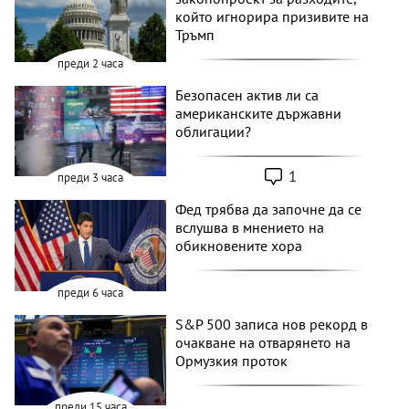
който игнорира призивите на
Тръмп
преди 2 часа
Безопасен актив ли са
американските държавни
облигации?
1
преди 3 часа
Фед трябва да започне да се
вслушва в мнението на
обикновените хора
преди 6 часа
S&P 500 записа нов рекорд в
очакване на отварянето на
Ормузкия проток
преди 15 часа