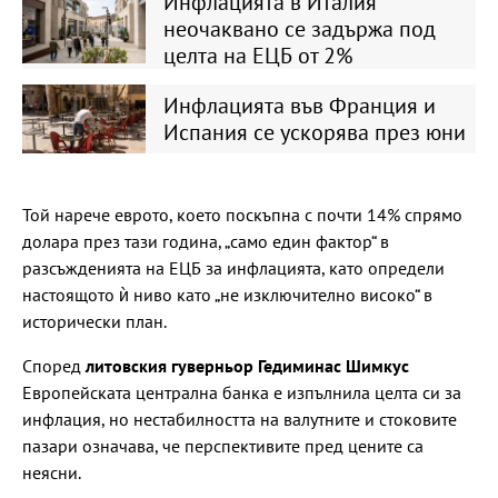
Инфлацията в Италия
неочаквано се задържа под
целта на ЕЦБ от 2%
Инфлацията във Франция и
Испания се ускорява през юни
Той нарече еврото, което поскъпна с почти 14% спрямо
долара през тази година, „само един фактор“ в
разсъжденията на ЕЦБ за инфлацията, като определи
настоящото ѝ ниво като „не изключително високо“ в
исторически план.
Според
литовския гуверньор Гедиминас Шимкус
Европейската централна банка е изпълнила целта си за
инфлация, но нестабилността на валутните и стоковите
пазари означава, че перспективите пред цените са
неясни.