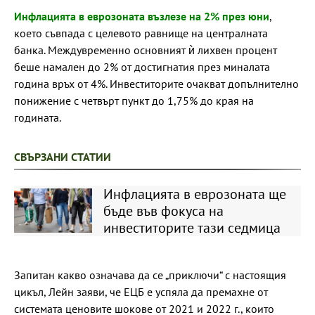
Инфлацията в еврозоната възлезе на 2% през юни
,
което съвпада с целевото равнище на централната
банка. Междувременно основният ѝ лихвен процент
беше намален до 2% от достигнатия през миналата
година връх от 4%. Инвеститорите очакват допълнително
понижение с четвърт пункт до 1,75% до края на
годината.
СВЪРЗАНИ СТАТИИ
Инфлацията в еврозоната ще
бъде във фокуса на
инвеститорите тази седмица
Запитан какво означава да се „приключи“ с настоящия
цикъл, Лейн заяви, че ЕЦБ е успяла да премахне от
системата ценовите шокове от 2021 и 2022 г., които