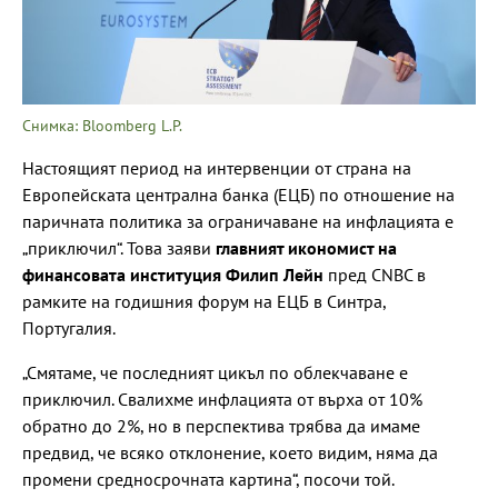
Снимка: Bloomberg L.P.
Настоящият период на интервенции от страна на
Европейската централна банка (ЕЦБ) по отношение на
паричната политика за ограничаване на инфлацията е
„приключил“. Това заяви
главният икономист на
финансовата институция Филип Лейн
пред CNBC в
рамките на годишния форум на ЕЦБ в Синтра,
Португалия.
„Смятаме, че последният цикъл по облекчаване е
приключил. Свалихме инфлацията от върха от 10%
обратно до 2%, но в перспектива трябва да имаме
предвид, че всяко отклонение, което видим, няма да
промени средносрочната картина“, посочи той.