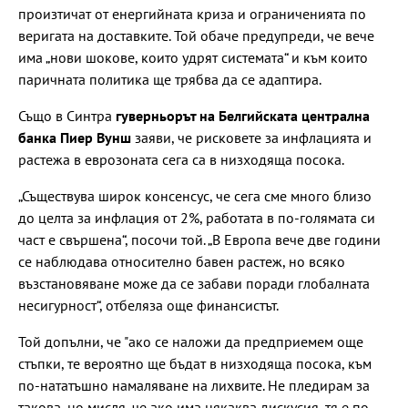
произтичат от енергийната криза и ограниченията по
веригата на доставките. Той обаче предупреди, че вече
има „нови шокове, които удрят системата“ и към които
паричната политика ще трябва да се адаптира.
Също в Синтра
гуверньорът на Белгийската централна
банка Пиер Вунш
заяви, че рисковете за инфлацията и
растежа в еврозоната сега са в низходяща посока.
„Съществува широк консенсус, че сега сме много близо
до целта за инфлация от 2%, работата в по-голямата си
част е свършена“, посочи той. „В Европа вече две години
се наблюдава относително бавен растеж, но всяко
възстановяване може да се забави поради глобалната
несигурност“, отбеляза още финансистът.
Той допълни, че "ако се наложи да предприемем още
стъпки, те вероятно ще бъдат в низходяща посока, към
по-нататъшно намаляване на лихвите. Не пледирам за
такова, но мисля, че ако има някаква дискусия, тя е по-