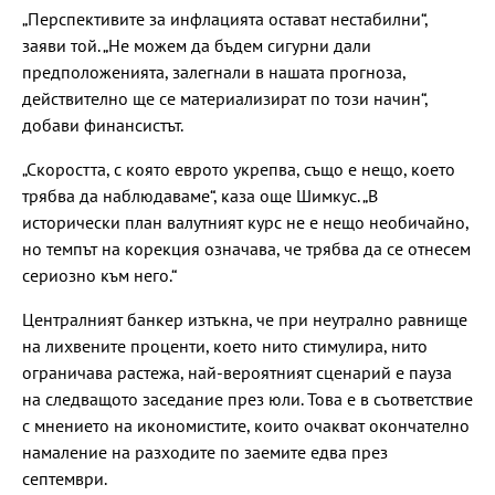
„Перспективите за инфлацията остават нестабилни“,
заяви той. „Не можем да бъдем сигурни дали
предположенията, залегнали в нашата прогноза,
действително ще се материализират по този начин“,
добави финансистът.
„Скоростта, с която еврото укрепва, също е нещо, което
трябва да наблюдаваме“, каза още Шимкус. „В
исторически план валутният курс не е нещо необичайно,
но темпът на корекция означава, че трябва да се отнесем
сериозно към него.“
Централният банкер изтъкна, че при неутрално равнище
на лихвените проценти, което нито стимулира, нито
ограничава растежа, най-вероятният сценарий е пауза
на следващото заседание през юли. Това е в съответствие
с мнението на икономистите, които очакват окончателно
намаление на разходите по заемите едва през
септември.