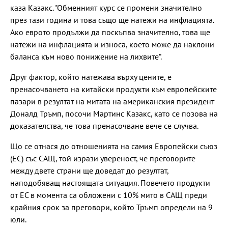
каза Казакс. "Обменният курс се промени значително
през тази година и това също ще натежи на инфлацията.
Ако еврото продължи да поскъпва значително, това ще
натежи на инфлацията и износа, което може да наклони
баланса към ново понижение на лихвите“.
Друг фактор, който натежава върху цените, е
пренасочването на китайски продукти към европейските
пазари в резултат на митата на американския президент
Доналд Тръмп, посочи Мартинс Казакс, като се позова на
доказателства, че това пренасочване вече се случва.
Що се отнася до отношенията на самия Европейски съюз
(ЕС) със САЩ, той изрази увереност, че преговорите
между двете страни ще доведат до резултат,
наподобяващ настоящата ситуация. Повечето продукти
от ЕС в момента са обложени с 10% мито в САЩ преди
крайния срок за преговори, който Тръмп определи на 9
юли.