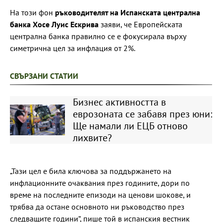
На този фон
ръководителят на Испанската централна
банка Хосе Луис Ескрива
заяви, че Европейската
централна банка правилно се е фокусирала върху
симетрична цел за инфлация от 2%.
СВЪРЗАНИ СТАТИИ
Бизнес активността в
еврозоната се забавя през юни:
Ще намали ли ЕЦБ отново
лихвите?
„Тази цел е била ключова за поддържането на
инфлационните очаквания през годините, дори по
време на последните епизоди на ценови шокове, и
трябва да остане основното ни ръководство през
следващите години“, пише той в испанския вестник