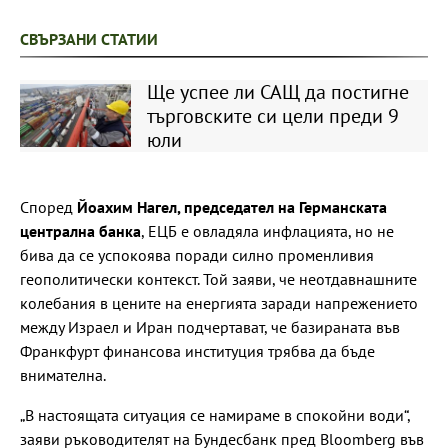
СВЪРЗАНИ СТАТИИ
Ще успее ли САЩ да постигне
търговските си цели преди 9
юли
Според
Йоахим Нагел, председател на Германската
централна банка
, ЕЦБ е овладяла инфлацията, но не
бива да се успокоява поради силно променливия
геополитически контекст. Той заяви, че неотдавнашните
колебания в цените на енергията заради напрежението
между Израел и Иран подчертават, че базираната във
Франкфурт финансова институция трябва да бъде
внимателна.
„В настоящата ситуация се намираме в спокойни води“,
заяви ръководителят на Бундесбанк пред Bloomberg във