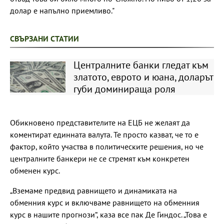
долар е напълно приемливо."
СВЪРЗАНИ СТАТИИ
Централните банки гледат към
златото, еврото и юана, доларът
губи доминираща роля
Обикновено представителите на ЕЦБ не желаят да
коментират единната валута. Те просто казват, че то е
фактор, който участва в политическите решения, но че
централните банкери не се стремят към конкретен
обменен курс.
„Вземаме предвид равнището и динамиката на
обменния курс и включваме равнището на обменния
курс в нашите прогнози“, каза все пак Де Гиндос. „Това е