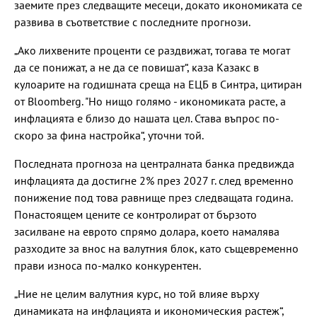
заемите през следващите месеци, докато икономиката се
развива в съответствие с последните прогнози.
„Ако лихвените проценти се раздвижат, тогава те могат
да се понижат, а не да се повишат“, каза Казакс в
кулоарите на годишната среща на ЕЦБ в Синтра, цитиран
от Bloomberg. "Но нищо голямо - икономиката расте, а
инфлацията е близо до нашата цел. Става въпрос по-
скоро за фина настройка“, уточни той.
Последната прогноза на централната банка предвижда
инфлацията да достигне 2% през 2027 г. след временно
понижение под това равнище през следващата година.
Понастоящем цените се контролират от бързото
засилване на еврото спрямо долара, което намалява
разходите за внос на валутния блок, като същевременно
прави износа по-малко конкурентен.
„Ние не целим валутния курс, но той влияе върху
динамиката на инфлацията и икономическия растеж“,