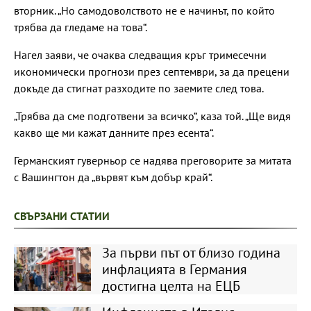
вторник. „Но самодоволството не е начинът, по който
трябва да гледаме на това“.
Нагел заяви, че очаква следващия кръг тримесечни
икономически прогнози през септември, за да прецени
докъде да стигнат разходите по заемите след това.
„Трябва да сме подготвени за всичко“, каза той. „Ще видя
какво ще ми кажат данните през есента“.
Германският гуверньор се надява преговорите за митата
с Вашингтон да „вървят към добър край“.
СВЪРЗАНИ СТАТИИ
За първи път от близо година
инфлацията в Германия
достигна целта на ЕЦБ