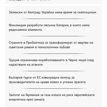
Зеленски от Белград: Украйна няма време за скептицизъм
Финландия разработи пясъчна батерия, в която няма
редкоземни елементи
Страните в Прибалтика се трансформират от жертви на
съветския режим в технологични хъбове
Турция ограничава корабоплаването в Черно море след
нарастване на атаките
България търси от ЕС извънредна помощ за
производителите на краве мляко и угоени прасета
Залогът на Германия за газа излага на риск европейската
енергетика през зимата