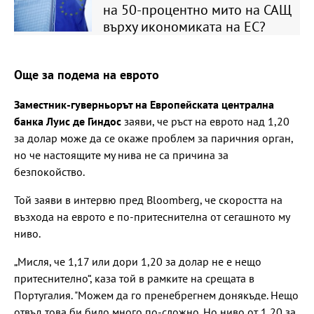
на 50-процентно мито на САЩ
върху икономиката на ЕС?
Още за подема на еврото
Заместник-гуверньорът на Европейската централна
банка Луис де Гиндос
заяви, че ръст на еврото над 1,20
за долар може да се окаже проблем за паричния орган,
но че настоящите му нива не са причина за
безпокойство.
Той заяви в интервю пред Bloomberg, че скоростта на
възхода на еврото е по-притеснителна от сегашното му
ниво.
„Мисля, че 1,17 или дори 1,20 за долар не е нещо
притеснително“, каза той в рамките на срещата в
Португалия. "Можем да го пренебрегнем донякъде. Нещо
отвъд това би било много по-сложно. Но ниво от 1,20 за