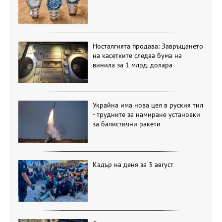
Носталгията продава: Завръщането
на касетките следва бума на
винила за 1 млрд. долара
Украйна има нова цел в руския тил
- трудните за намиране установки
за балистични ракети
Кадър на деня за 3 август