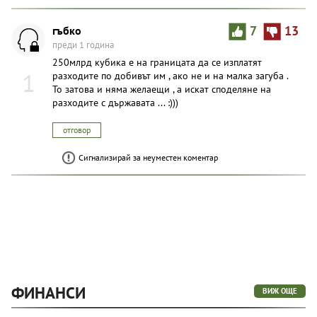
гъбко
7
13
преди 1 година
250млрд кубика е на границата да се изплатят
1
разходите по добивът им , ако не и на малка загуба .
То затова и няма желаещи , а искат споделяне на
разходите с държавата ... :)))
отговор
Сигнализирай за неуместен коментар
ФИНАНСИ
ВИЖ ОЩЕ