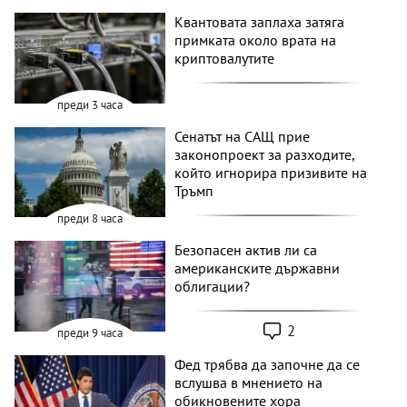
Квантовата заплаха затяга
примката около врата на
криптовалутите
преди 3 часа
Сенатът на САЩ прие
законопроект за разходите,
който игнорира призивите на
Тръмп
преди 8 часа
Безопасен актив ли са
американските държавни
облигации?
2
преди 9 часа
Фед трябва да започне да се
вслушва в мнението на
обикновените хора