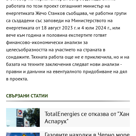
работата по този проект сегашният министър на
енергетиката Жечо Станков съобщава, че работни групи
са създадени със заповеди на Министерството на
енергетиката от 18 август 2023 г. и 4 юли 2024 г., или
вече към година и половина експертите готвят
финансово-икономически анализи за
целесъобразността на участието на страната в
сондажите. Тяхната работа още не е приключила, но и на
базата на техните заключения следват нови анализи -
правни и данъчни на евентуалното придобиване на дял
в проекта.
СВЪРЗАНИ СТАТИИ
TotalEnergies се отказва от "Хан
Аспарух"
Газовите находки в Черно море