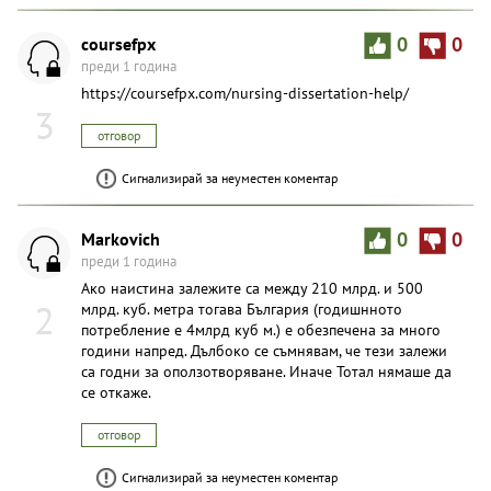
coursefpx
0
0
преди 1 година
https://coursefpx.com/nursing-dissertation-help/
3
отговор
Сигнализирай за неуместен коментар
Markovich
0
0
преди 1 година
Ако наистина залежите са между 210 млрд. и 500
2
млрд. куб. метра тогава България (годишнното
потребление е 4млрд куб м.) е обезпечена за много
години напред. Дълбоко се съмнявам, че тези залежи
са годни за оползотворяване. Иначе Тотал нямаше да
се откаже.
отговор
Сигнализирай за неуместен коментар