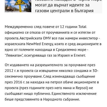
могат да върнат идеите за
газови централи в България
Междувременно след повече от 12 години Total
официално се отказа от проучванията и се изтегли от
проекта. Австрийската OMV все пак намери инвеститор -
израелската NewMed Energy, която е сред акционерите в
едно от големите находища в Средиземно море -
"Левиатан", осигуряващо газ за Израел и Египет.
От издаването на разрешителното за проучване през
2012 г. в проекта са извършени няколко сондажа и 3D-
сеизмично проучване. След изненадващо съобщение
през 2016 г. за находка на петрол обаче акционерите в
проекта (през годините през него мина и Repsol) не
съобщават нищо публично. Единственото изключение
беше представянето в Народното събрание.