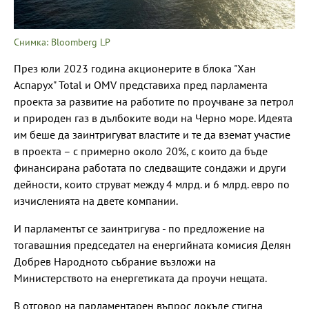
Снимка: Bloomberg LP
През юли 2023 година акционерите в блока "Хан
Аспарух" Total и OMV представиха пред парламента
проекта за развитие на работите по проучване за петрол
и природен газ в дълбоките води на Черно море. Идеята
им беше да заинтригуват властите и те да вземат участие
в проекта – с примерно около 20%, с които да бъде
финансирана работата по следващите сондажи и други
дейности, които струват между 4 млрд. и 6 млрд. евро по
изчисленията на двете компании.
И парламентът се заинтригува - по предложение на
тогавашния председател на енергийната комисия Делян
Добрев Народното събрание възложи на
Министерството на енергетиката да проучи нещата.
В отговор на парламентарен въпрос докъде стигна