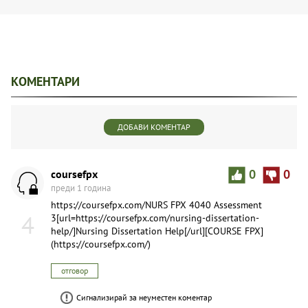
КОМЕНТАРИ
ДОБАВИ КОМЕНТАР
coursefpx
0
0
преди 1 година
https://coursefpx.com/NURS FPX 4040 Assessment
4
3[url=https://coursefpx.com/nursing-dissertation-
help/]Nursing Dissertation Help[/url][COURSE FPX]
(https://coursefpx.com/)
отговор
Сигнализирай за неуместен коментар