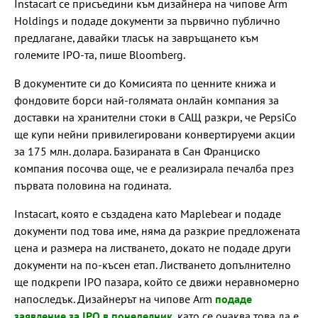
Instacart се присъедини към дизайнера на чипове Arm
Holdings и подаде документи за първично публично
предлагане, давайки тласък на завръщането към
големите IPO-та, пише Bloomberg.
В документите си до Комисията по ценните книжа и
фондовите борси най-голямата онлайн компания за
доставки на хранителни стоки в САЩ разкри, че PepsiCo
ще купи нейни привилегировани конвертируеми акции
за 175 млн. долара. Базираната в Сан Франциско
компания посочва още, че е реализирала печалба през
първата половина на годината.
Instacart, която е създадена като Maplebear и подаде
документи под това име, няма да разкрие предложената
цена и размера на листването, докато не подаде други
документи на по-късен етап. Листването допълнително
ще подкрепи IPO пазара, който се движи неравномерно
напоследък. Дизайнерът на чипове Arm
подаде
заявление за IPO в понеделник
, като се очаква това да е