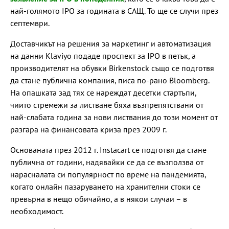
най-голямото IPO за годината в САЩ. То ще се случи през
септември.
Доставчикът на решения за маркетинг и автоматизация
на данни Klaviyo подаде проспект за IPO в петък, а
производителят на обувки Birkenstock също се подготвя
да стане публична компания, писа по-рано Bloomberg.
На опашката зад тях се нареждат десетки стартъпи,
чиито стремежи за листване бяха възпрепятствани от
най-слабата година за нови листвания до този момент от
разгара на финансовата криза през 2009 г.
Основаната през 2012 г. Instacart се подготвя да стане
публична от години, надявайки се да се възползва от
нарасналата си популярност по време на пандемията,
когато онлайн пазаруването на хранителни стоки се
превърна в нещо обичайно, а в някои случаи – в
необходимост.