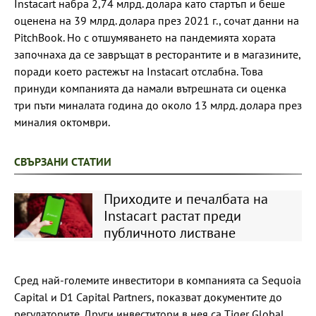
Instacart набра 2,74 млрд. долара като стартъп и беше
оценена на 39 млрд. долара през 2021 г., сочат данни на
PitchBook. Но с отшумяването на пандемията хората
започнаха да се завръщат в ресторантите и в магазините,
поради което растежът на Instacart отслабна. Това
принуди компанията да намали вътрешната си оценка
три пъти миналата година до около 13 млрд. долара през
миналия октомври.
СВЪРЗАНИ СТАТИИ
Приходите и печалбата на
Instacart растат преди
публичното листване
Сред най-големите инвеститори в компанията са Sequoia
Capital и D1 Capital Partners, показват документите до
регулаторите. Други инвеститори в нея са Tiger Global