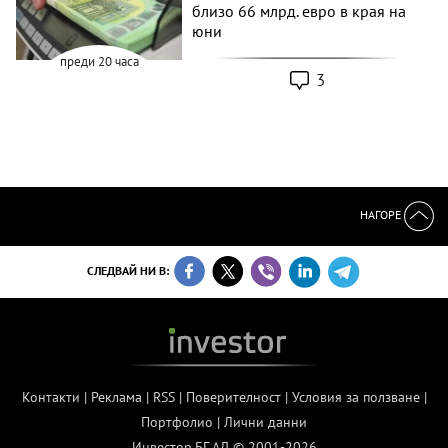
близо 66 млрд. евро в края на
юни
преди 20 часа
3
НАГОРЕ
СЛЕДВАЙ НИ В:
Контакти
|
Реклама
|
RSS
|
Поверителност
|
Условия за ползване
|
Портфолио
|
Лични данни
Инвестор.БГ АД © 2001-2026