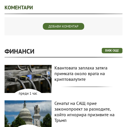
КОМЕНТАРИ
ДОБАВИ КОМЕНТАР
ФИНАНСИ
ВИЖ ОЩЕ
Квантовата заплаха затяга
примката около врата на
криптовалутите
преди 1 час
Сенатът на САЩ прие
законопроект за разходите,
който игнорира призивите на
Тръмп