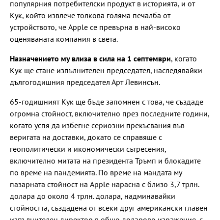
популярния потребителски продукт в историята, и от
Кук, който извлече толкова голяма печалба от
устройството, че Apple се превърна в най-високо
оценяваната компания в света.
Назначението му влиза в сила на 1 септември
, когато
Кук ще стане изпълнителен председател, наследявайки
дългогодишния председател Арт Левинсън.
65-годишният Кук ще бъде запомнен с това, че създаде
огромна стойност, включително през последните години,
когато успя да избегне сериозни прекъсвания във
веригата на доставки, докато се справяше с
геополитически и икономически сътресения,
включително митата на президента Тръмп и блокадите
по време на пандемията. По време на мандата му
пазарната стойност на Apple нарасна с близо 3,7 трлн.
долара до около 4 трлн. долара, надминавайки
стойността, създадена от всеки друг американски главен
изпълнителен директор в общо доларово изражение, с