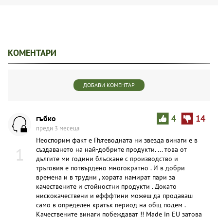
КОМЕНТАРИ
ДОБАВИ КОМЕНТАР
гъбко
4
14
преди 3 месеца
Неоспорим факт е Пътеводната ни звезда винаги е в
1
създаването на най-добрите продукти. ... това от
дългите ми години блъскане с производство и
тръговия е потвърдено многократно . И в добри
времена и в трудни , хората намират пари за
качествените и стойностни продукти . Докато
нискокачествени и ефффтини можеш да продаваш
само в определен кратък период на общ подем .
Качествените винаги побеждават !! Made in EU затова