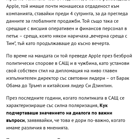
Apple, той имаше почти монашеска отдаденост към
компанията, ставайки преди 4 сутринта, за да прегледа
данните за глобалните продажби. Той също така се
срещаше с висшия оперативен и финансов персонал в
петък – среща, която някои наричаха „вечерна среща с
Тим“, тъй като продължаваше до късно вечерта.
По време на мандата си той преведе Apple през безброй
политически спорове в САЩ и в чужбина, като установи
свой собствен стил на дипломация на ниво главен
изпълнителен директор със световни лидери – от Барак
Обама до Тръмп и китайския лидер Си Дзинпин.
През последните години, когато политиката в САЩ се
характеризираше със силна поляризация,
Кук
подчертаваше значението на диалога по важни
въпроси
, заявявайки, че това е дори по-важно, когато
имаме различия в мненията.