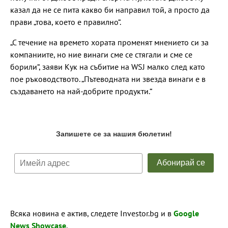
казал да не се пита какво би направил той, а просто да
прави „това, което е правилно“.
„С течение на времето хората променят мнението си за
компаниите, но ние винаги сме се стягали и сме се
борили“, заяви Кук на събитие на WSJ малко след като
пое ръководството. „Пътеводната ни звезда винаги е в
създаването на най-добрите продукти.“
Всяка новина е актив, следете Investor.bg и в
Google
News Showcase
.