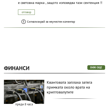
е световна марка , защото изповядва тази сентенция !!
отговор
Сигнализирай за неуместен коментар
ФИНАНСИ
ВИЖ ОЩЕ
Квантовата заплаха затяга
примката около врата на
криптовалутите
преди 8 часа