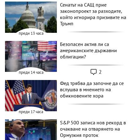
Сенатът на САЩ прие
законопроект за разходите,
който игнорира призивите на
Тръмп
преди 13 часа
Безопасен актив ли са
американските държавни
облигации?
2
преди 14 часа
Фед трябва да започне да се
вслушва в мнението на
обикновените хора
преди 17 часа
S&P 500 записа нов рекорд в
очакване на отварянето на
Ормузкия проток