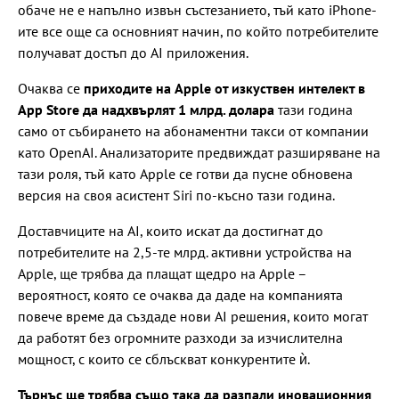
обаче не е напълно извън състезанието, тъй като iPhone-
ите все още са основният начин, по който потребителите
получават достъп до AI приложения.
Очаква се
приходите на Apple от изкуствен интелект в
App Store да надхвърлят 1 млрд. долара
тази година
само от събирането на абонаментни такси от компании
като OpenAI. Анализаторите предвиждат разширяване на
тази роля, тъй като Apple се готви да пусне обновена
версия на своя асистент Siri по-късно тази година.
Доставчиците на AI, които искат да достигнат до
потребителите на 2,5-те млрд. активни устройства на
Apple, ще трябва да плащат щедро на Apple –
вероятност, която се очаква да даде на компанията
повече време да създаде нови AI решения, които могат
да работят без огромните разходи за изчислителна
мощност, с които се сблъскват конкурентите ѝ.
Търнъс ще трябва също така да разпали иновационния