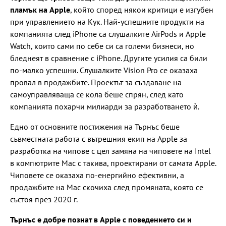
пламък на Apple
, който според някои критици е изгубен
при управлението на Кук. Най-успешните продукти на
компанията след iPhone са слушалките AirPods и Apple
Watch, които сами по себе си са големи бизнеси, но
бледнеят в сравнение с iPhone. Другите усилия са били
по-малко успешни. Слушалките Vision Pro се оказаха
провал в продажбите. Проектът за създаване на
самоуправляваща се кола беше спрян, след като
компанията похарчи милиарди за разработването ѝ.
Едно от основните постижения на Търнъс беше
съвместната работа с вътрешния екип на Apple за
разработка на чипове с цел замяна на чиповете на Intel
в компютрите Mac с такива, проектирани от самата Apple.
Чиповете се оказаха по-енергийно ефективни, а
продажбите на Mac скочиха след промяната, която се
състоя през 2020 г.
Търнъс е добре познат в Apple с поведението си и