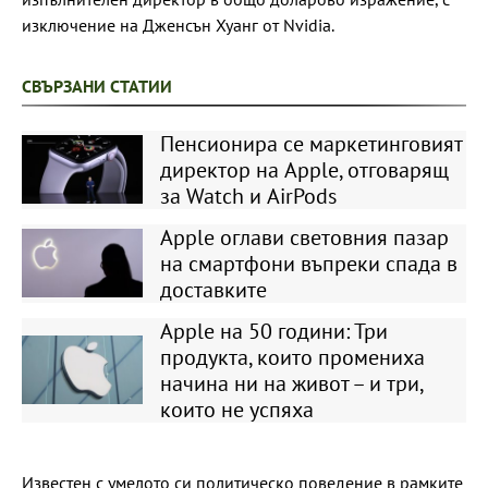
изключение на Дженсън Хуанг от Nvidia.
СВЪРЗАНИ СТАТИИ
Пенсионира се маркетинговият
директор на Apple, отговарящ
за Watch и AirPods
Apple оглави световния пазар
на смартфони въпреки спада в
доставките
Apple на 50 години: Три
продукта, които промениха
начина ни на живот – и три,
които не успяха
Известен с умелото си политическо поведение в рамките