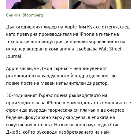
Снимка: Bloomberg
Дългогодишният лидер на Apple Тим Кук се оттегля, след
като превърна производителя на iPhone в гигант на
технологичната индустрия, и предава управлението на
инженер ветеран в компанията, съобщава Wall Street
Journal.
Apple заяви, че Джон Търнъс – непринуденият
ръководител на хардуерното ѝ подразделение, ще
поеме поста на главен изпълнителен директор.
50-годишният Търнъс поема ръководството на
производителя на iPhone в момент, когато компанията се
стреми да възроди творческия си пламък и да очертае
бъдеще, фокусирано върху хардуера, в епохата на
изкуствения интелект. Назначаването му следва Стив
Джобс, който ръководи изобретяването на най-