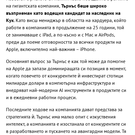
на гигантската компания,
Търнъс беше широко
възприеман като водещия кандидат за наследник на
Кук
. Като висш мениджър в областта на хардуера, който
работи в компанията в продължение на 25 години, той
се занимаваше с iPad, а по-късно и с Mac и AirPods,
преди да поеме отговорността за всички продукти на
Apple, включително най-важния – iPhone.
Основният въпрос за Търнъс е как той може да помогне
на Apple да запази доминиращата си позиция в момент,
когато повечето от конкурентите ѝ инвестират стотици
милиарди долари в компютърна инфраструктура и
внедряват най-модерни AI инструменти в продуктите си
и в ежедневни работни процеси.
Последните ходове на компанията дават представа за
стратегията ѝ. Търнъс има малко опит с изкуствения
интелект, а компанията е изостанала от конкурентите си
в разработването и пускането на авангардни модели. Тя