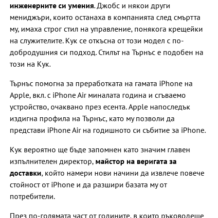
инженерните си умения
. Джобс и някои други
мениджъри, които останаха в компанията след смъртта
му, имаха строг стил на управление, понякога крещейки
на служителите. Кук се откъсна от този модел с по-
добродушния си подход. Стилът на Търнъс е подобен на
този на Кук.
Търнъс помогна за преработката на гамата iPhone на
Apple, вкл. с iPhone Air миналата година и сгъваемо
устройство, очаквано през есента. Apple напоследък
издигна профила на Търнъс, като му позволи да
представи iPhone Air на годишното си събитие за iPhone.
Кук вероятно ще бъде запомнен като значим главен
изпълнителен директор,
майстор на веригата за
доставки
, който намери нови начини да извлече повече
стойност от iPhone и да разшири базата му от
потребители.
През по-голямата част от годините, в които ръководеше