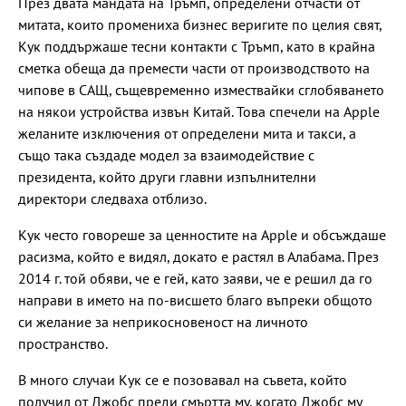
През двата мандата на Тръмп, определени отчасти от
митата, които промениха бизнес веригите по целия свят,
Кук поддържаше тесни контакти с Тръмп, като в крайна
сметка обеща да премести части от производството на
чипове в САЩ, същевременно измествайки сглобяването
на някои устройства извън Китай. Това спечели на Apple
желаните изключения от определени мита и такси, а
също така създаде модел за взаимодействие с
президента, който други главни изпълнителни
директори следваха отблизо.
Кук често говореше за ценностите на Apple и обсъждаше
расизма, който е видял, докато е растял в Алабама. През
2014 г. той обяви, че е гей, като заяви, че е решил да го
направи в името на по-висшето благо въпреки общото
си желание за неприкосновеност на личното
пространство.
В много случаи Кук се е позовавал на съвета, който
получил от Джобс преди смъртта му, когато Джобс му