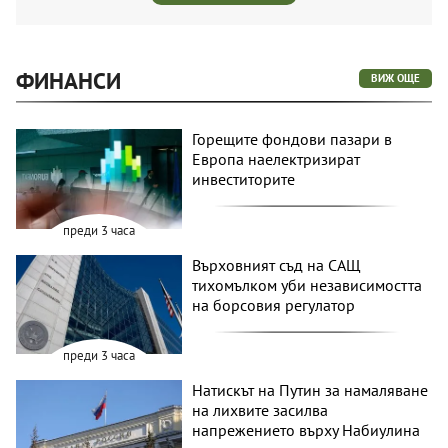
ФИНАНСИ
ВИЖ ОЩЕ
Горещите фондови пазари в
Европа наелектризират
инвеститорите
преди 3 часа
Върховният съд на САЩ
тихомълком уби независимостта
на борсовия регулатор
преди 3 часа
Натискът на Путин за намаляване
на лихвите засилва
напрежението върху Набиулина