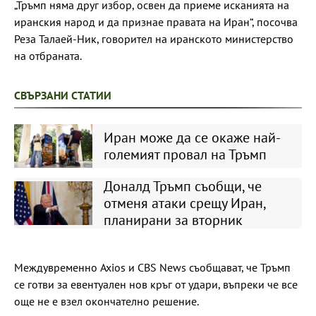
„Тръмп няма друг избор, освен да приеме исканията на
иранския народ и да признае правата на Иран“, посочва
Реза Талаей-Ник, говорител на иранското министерство
на отбраната.
СВЪРЗАНИ СТАТИИ
Иран може да се окаже най-
големият провал на Тръмп
Доналд Тръмп съобщи, че
отменя атаки срещу Иран,
планирани за вторник
Междувременно Axios и CBS News съобщават, че Тръмп
се готви за евентуален нов кръг от удари, въпреки че все
още не е взел окончателно решение.