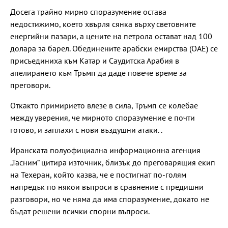
Досега трайно мирно споразумение остава
недостижимо, което хвърля сянка върху световните
енергийни пазари, а цените на петрола остават над 100
долара за барел. Обединените арабски емирства (ОАЕ) се
присъединиха към Катар и Саудитска Арабия в
апелирането към Тръмп да даде повече време за
преговори.
Откакто примирието влезе в сила, Тръмп се колебае
между уверения, че мирното споразумение е почти
готово, и заплахи с нови въздушни атаки. .
Иранската полуофициална информационна агенция
„Тасним“ цитира източник, близък до преговарящия екип
на Техеран, който казва, че е постигнат по-голям
напредък по някои въпроси в сравнение с предишни
разговори, но че няма да има споразумение, докато не
бъдат решени всички спорни въпроси.