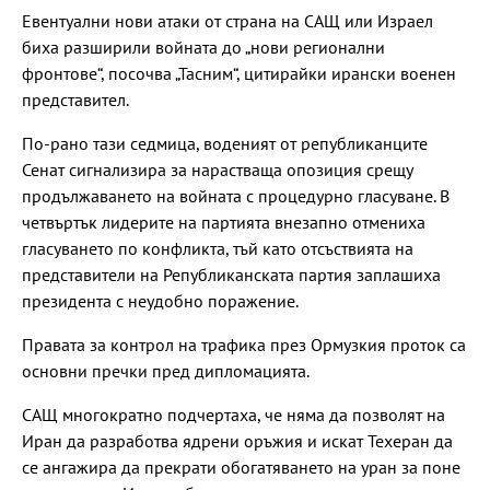
Евентуални нови атаки от страна на САЩ или Израел
биха разширили войната до „нови регионални
фронтове“, посочва „Тасним“, цитирайки ирански военен
представител.
По-рано тази седмица, воденият от републиканците
Сенат сигнализира за нарастваща опозиция срещу
продължаването на войната с процедурно гласуване. В
четвъртък лидерите на партията внезапно отмениха
гласуването по конфликта, тъй като отсъствията на
представители на Републиканската партия заплашиха
президента с неудобно поражение.
Правата за контрол на трафика през Ормузкия проток са
основни пречки пред дипломацията.
САЩ многократно подчертаха, че няма да позволят на
Иран да разработва ядрени оръжия и искат Техеран да
се ангажира да прекрати обогатяването на уран за поне