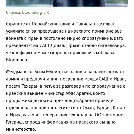
Снимка: Bloomberg L.P.
Страните от Персийския залив и Пакистан засилват
усилията си за превръщане на крехкото примирие във
войната с Иран в постоянно мирно споразумение, като
президентът на САЩ Доналд Тръмп отново сигнализира,
че конфликтът може скоро да приключи, съобщава
Bloomberg.
Фелдмаршал Асим Мунир, началникът на пакистанската
армия и предпочитаният посредник между САЩ и Иран,
посети Техеран в петък за разговори по споразумение с
иранския външен министър Абас Арагчи, които
продължиха до късно през нощта. Арагчи проведе
отделни разговори с колегите си от Оман, Турция, Катар
и Ирак, както и с генералния секретар на ООН Антонио
Гутериш, според информация на иранското външно
министерство.