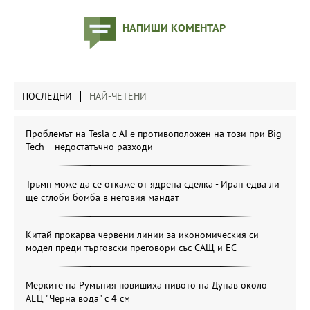
НАПИШИ КОМЕНТАР
ПОСЛЕДНИ
НАЙ-ЧЕТЕНИ
Проблемът на Tesla с AI е противоположен на този при Big
Tech – недостатъчно разходи
Тръмп може да се откаже от ядрена сделка - Иран едва ли
ще сглоби бомба в неговия мандат
Китай прокарва червени линии за икономическия си
модел преди търговски преговори със САЩ и ЕС
Мерките на Румъния повишиха нивото на Дунав около
АЕЦ "Черна вода" с 4 см