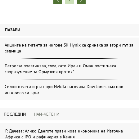
ПАЗАРИ
Акциите на гиганта за чипове SK Hynix се сринаха за втори път за
седмица
Петролът поевтинява, след като Иран и Оман постигнаха
споразумение за Ормузкия проток*
Силни отчети и ръст при Nvidia насочиха Dow Jones към нов
исторически връх
ПОСЛЕДНИ
НАЙ-ЧЕТЕНИ
Р. Дечева: Алико Данготе прави нова икономика на Източна
Африка с IPO и рафинерия в Кения