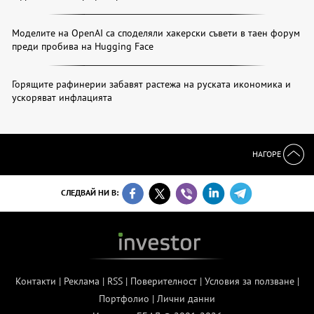
Моделите на OpenAI са споделяли хакерски съвети в таен форум
преди пробива на Hugging Face
Горящите рафинерии забавят растежа на руската икономика и
ускоряват инфлацията
НАГОРЕ
СЛЕДВАЙ НИ В:
Контакти
|
Реклама
|
RSS
|
Поверителност
|
Условия за ползване
|
Портфолио
|
Лични данни