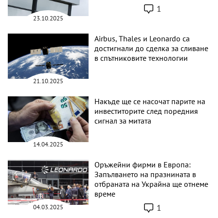
1
23.10.2025
Airbus, Thales и Leonardo са
достигнали до сделка за сливане
в спътниковите технологии
21.10.2025
Накъде ще се насочат парите на
инвеститорите след поредния
сигнал за митата
14.04.2025
Оръжейни фирми в Европа:
Запълването на празнината в
отбраната на Украйна ще отнеме
време
1
04.03.2025