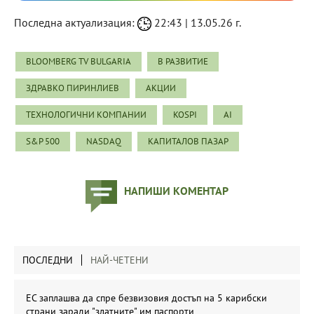
Последна актуализация:
22:43 | 13.05.26 г.
BLOOMBERG TV BULGARIA
В РАЗВИТИЕ
ЗДРАВКО ПИРИНЛИЕВ
АКЦИИ
ТЕХНОЛОГИЧНИ КОМПАНИИ
KOSPI
AI
S&P 500
NASDAQ
КАПИТАЛОВ ПАЗАР
НАПИШИ КОМЕНТАР
ПОСЛЕДНИ
НАЙ-ЧЕТЕНИ
ЕС заплашва да спре безвизовия достъп на 5 карибски
страни заради "златните" им паспорти