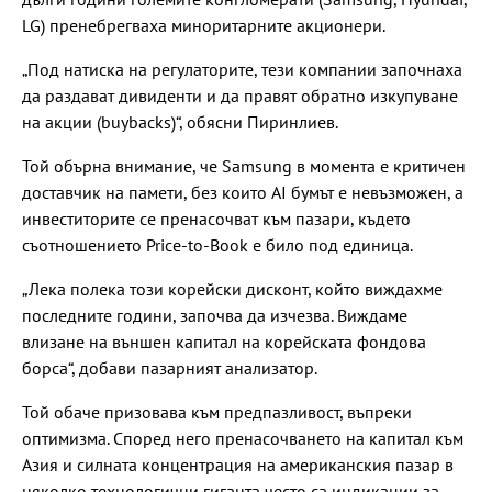
LG) пренебрегваха миноритарните акционери.
„Под натиска на регулаторите, тези компании започнаха
да раздават дивиденти и да правят обратно изкупуване
на акции (buybacks)“, обясни Пиринлиев.
Той обърна внимание, че Samsung в момента е критичен
доставчик на памети, без които AI бумът е невъзможен, а
инвеститорите се пренасочват към пазари, където
съотношението Price-to-Book е било под единица.
„Лека полека този корейски дисконт, който виждахме
последните години, започва да изчезва. Виждаме
влизане на външен капитал на корейската фондова
борса“, добави пазарният анализатор.
Той обаче призовава към предпазливост, въпреки
оптимизма. Според него пренасочването на капитал към
Азия и силната концентрация на американския пазар в
няколко технологични гиганта често са индикации за