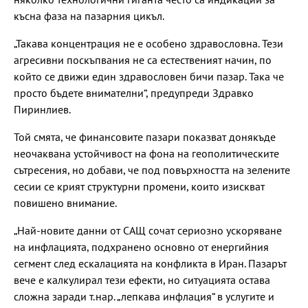
късна фаза на пазарния цикъл.
„Такава концентрация не е особено здравословна. Тези
агресивни поскъпвания не са естественият начин, по
който се движи един здравословен бичи пазар. Така че
просто бъдете внимателни“, предупреди Здравко
Пиринлиев.
Той смята, че финансовите пазари показват донякъде
неочаквана устойчивост на фона на геополитическите
сътресения, но добави, че под повърхността на зелените
сесии се крият структурни промени, които изискват
повишено внимание.
„Най-новите данни от САЩ сочат сериозно ускоряване
на инфлацията, подхранено основно от енергийния
сегмент след ескалацията на конфликта в Иран. Пазарът
вече е калкулирал тези ефекти, но ситуацията остава
сложна заради т.нар. „лепкава инфлация“ в услугите и