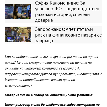
София Каломенидис: За
успешно IPO – бъди подготвен,
разкажи история, спечели
доверие
Запорожанов: Апетитът към
риск на финансовите пазари се
завръща
Кои са индикациите за късна фаза на ръста на пазарния
цикъл? Има ли спекулативно покачване на цените на
акциите на интернет компании, свързани с AI
инфраструктурата? Докога ще продължи „чипфлацията“?
Усещат ли потребителите високи цени на
електрониката?
Материалът не е повод за инвестиционно решение!
Целия разговор може да гледате във видео материала на