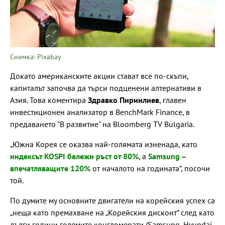
Снимка: Pixabay
Докато американските акции стават все по-скъпи,
капиталът започва да търси подценени алтернативи в
Азия. Това коментира
Здравко Пиринлиев
, главен
инвестиционен анализатор в BenchMark Finance, в
предаването "В развитие" на Bloomberg TV Bulgaria.
„Южна Корея се оказва най-голямата изненада, като
индексът KOSPI бележи ръст от 80%
, а
Samsung –
впечатляващите 120%
от началото на годината“, посочи
той.
По думите му основните двигатели на корейския успех са
„неща като премахване на „Корейския дисконт“ след като
дълги години големите конгломерати (Samsung, Hyundai,