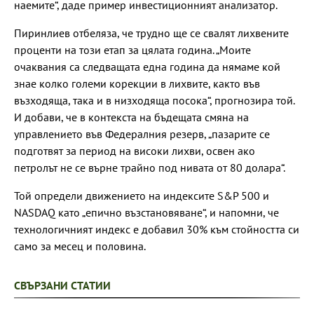
наемите“, даде пример инвестиционният анализатор.
Пиринлиев отбеляза, че трудно ще се свалят лихвените
проценти на този етап за цялата година. „Моите
очаквания са следващата една година да нямаме кой
знае колко големи корекции в лихвите, както във
възходяща, така и в низходяща посока“, прогнозира той.
И добави, че в контекста на бъдещата смяна на
управлението във Федералния резерв, „пазарите се
подготвят за период на високи лихви, освен ако
петролът не се върне трайно под нивата от 80 долара“.
Той определи движението на индексите S&P 500 и
NASDAQ като „епично възстановяване“, и напомни, че
технологичният индекс е добавил 30% към стойността си
само за месец и половина.
СВЪРЗАНИ СТАТИИ