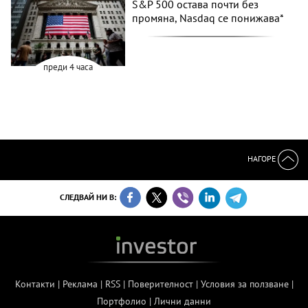
S&P 500 остава почти без
промяна, Nasdaq се понижава*
преди 4 часа
НАГОРЕ
СЛЕДВАЙ НИ В:
Контакти
|
Реклама
|
RSS
|
Поверителност
|
Условия за ползване
|
Портфолио
|
Лични данни