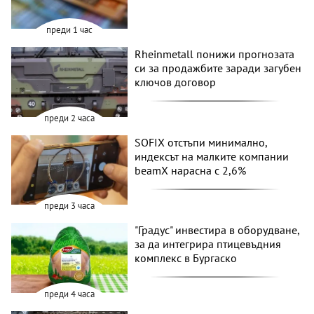
преди 1 час
Rheinmetall понижи прогнозата
си за продажбите заради загубен
ключов договор
преди 2 часа
SOFIX отстъпи минимално,
индексът на малките компании
beamX нарасна с 2,6%
преди 3 часа
"Градус" инвестира в оборудване,
за да интегрира птицевъдния
комплекс в Бургаско
преди 4 часа