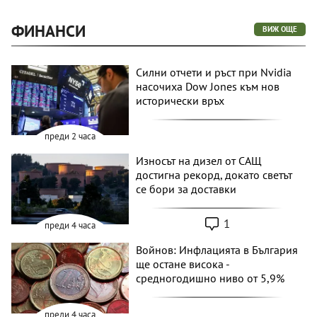
ФИНАНСИ
ВИЖ ОЩЕ
Силни отчети и ръст при Nvidia
насочиха Dow Jones към нов
исторически връх
преди 2 часа
Износът на дизел от САЩ
достигна рекорд, докато светът
се бори за доставки
1
преди 4 часа
Войнов: Инфлацията в България
ще остане висока -
средногодишно ниво от 5,9%
преди 4 часа