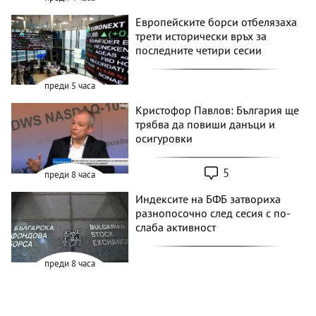
Европейските борси отбелязаха
трети исторически връх за
последните четири сесии
преди 5 часа
Кристофор Павлов: България ще
трябва да повиши данъци и
осигуровки
5
преди 8 часа
Индексите на БФБ затвориха
разнопосочно след сесия с по-
слаба активност
преди 8 часа