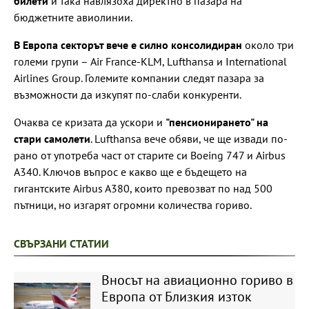
билети
и така навлязоха директно в пазара на
бюджетните авиолинии.
В Европа секторът вече е силно консолидиран
около три
големи групи – Air France-KLM, Lufthansa и International
Airlines Group. Големите компании следят пазара за
възможности да изкупят по-слаби конкуренти.
Очаква се кризата да ускори и
"пенсионирането" на
стари самолети
. Lufthansa вече обяви, че ще извади по-
рано от употреба част от старите си Boeing 747 и Airbus
A340. Ключов въпрос е какво ще е бъдещето на
гигантските Airbus A380, които превозват по над 500
пътници, но изгарят огромни количества гориво.
СВЪРЗАНИ СТАТИИ
Вносът на авиационно гориво в
Европа от Близкия изток