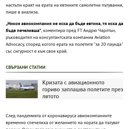
настъпи краят на ерата на евтините самолетни пътувания,
пише в анализа.
„Никоя авиокомпания не иска да бъде евтина, тя иска да
бъде печеливша“
, коментира пред FT Андрю Чарлтън,
ръководител на консултантската компания Aviation
Advocacy, според когото ерата на полетите "за 20 паунда"
със сигурност е към своя край.
СВЪРЗАНИ СТАТИИ
Кризата с авиационното
гориво заплашва полетите през
лятото
След пандемията от коронавируса авиокомпаниите
временно спечелиха от желанието на хората да пътуват