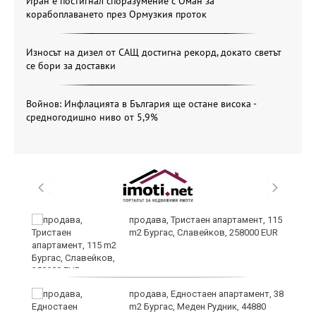
Иран е постигнал споразумение с Оман за
корабоплаването през Ормузкия проток
Износът на дизел от САЩ достигна рекорд, докато светът
се бори за доставки
Войнов: Инфлацията в България ще остане висока -
средногодишно ниво от 5,9%
 в
продава, Тристаен апартамент, 115
m2 Бургас, Славейков, 258000 EUR
продава, Едностаен апартамент, 38
m2 Бургас, Меден Рудник, 44880