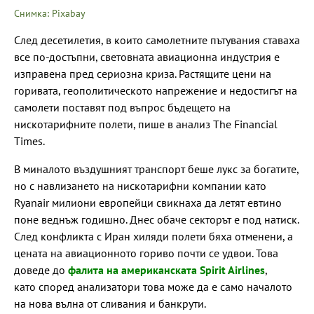
Снимка: Pixabay
След десетилетия, в които самолетните пътувания ставаха
все по-достъпни, световната авиационна индустрия е
изправена пред сериозна криза. Растящите цени на
горивата, геополитическото напрежение и недостигът на
самолети поставят под въпрос бъдещето на
нискотарифните полети, пише в анализ The Financial
Times.
В миналото въздушният транспорт беше лукс за богатите,
но с навлизането на нискотарифни компании като
Ryanair милиони европейци свикнаха да летят евтино
поне веднъж годишно. Днес обаче секторът е под натиск.
След конфликта с Иран хиляди полети бяха отменени, а
цената на авиационното гориво почти се удвои. Това
доведе до
фалита на американската Spirit Airlines
,
като според анализатори това може да е само началото
на нова вълна от сливания и банкрути.