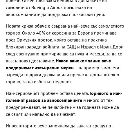
повече. Освен това закъсненията в доставките на
самолети от Boeing и Airbus помогнаха на
авиокомпаниите да поддържат по-високи цени.
Новата криза обаче е свързана най-вече със самолетното
гориво. Около 40% от керосина за Европа преминава
през Ормузкия проток, който остава на практика
блокиран заради войната на САЩ и Израел с Иран. Дори
след евентуално примирие ще са нужни месеци, за да се
възстановят доставките.
Някои авиокомпании вече
предприемат извънредни мерки
– например самолети
зареждат в други държави или пренасят допълнително
гориво, за да избегнат недостиг.
Най-сериозният проблем остава цената.
Горивото е най-
големият разход за авиокомпаниите
и много от тях
предупреждават, че печалбите им за годината може да
се свият или напълно да изчезнат.
Инвеститорите вече започнаха да залагат срещу по-