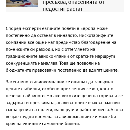
пресъхва, опасенията от
недостиг растат
Според експерти евтините полети в Европа може
постепенно да останат в миналото. Нискотарифните
компании все още имат предимство благодарение на
по-ниските си разходи, но с оттеглянето на
традиционните авиокомпании от кратките маршрути
конкуренцията намалява. Това ще позволи на
бюджетните превозвачи постепенно да вдигат цените.
Засега много авиокомпании се опитват да задържат
цените стабилни, особено през летния сезон, когато
печелят най-много. Но ако високите цени на горивата се
задържат и през зимата, анализаторите очакват масови
съкращения на полети, маршрути и работни места. А това
вещае трудни времена за авиокомпаниите и може би
края на евтините самолетни билети.