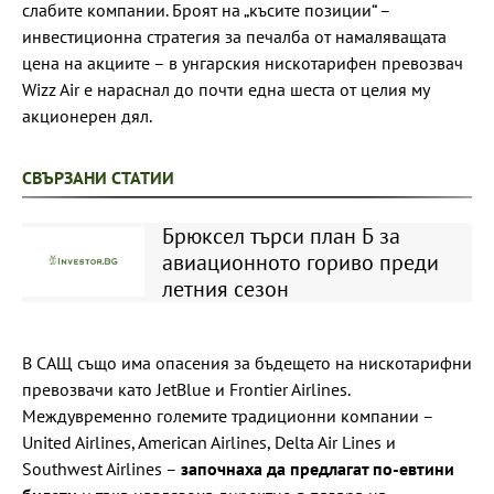
слабите компании. Броят на „късите позиции“ –
инвестиционна стратегия за печалба от намаляващата
цена на акциите – в унгарския нискотарифен превозвач
Wizz Air е нараснал до почти една шеста от целия му
акционерен дял.
СВЪРЗАНИ СТАТИИ
Брюксел търси план Б за
авиационното гориво преди
летния сезон
В САЩ също има опасения за бъдещето на нискотарифни
превозвачи като JetBlue и Frontier Airlines.
Междувременно големите традиционни компании –
United Airlines, American Airlines, Delta Air Lines и
Southwest Airlines –
започнаха да предлагат по-евтини