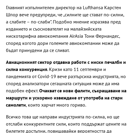
Главният изпълнителен директор на Lufthansa Карстен
Шпор вече предупреди, че „силните ще стават по-силни,
а слабите – по-слаби“. Подобно мнение изразява пред
изданието и съоснователят на малайзийската
нискотарифна авиокомпания AirAsia Тони Фернандес,
според когото дори големите авиокомпании може да
бъдат принудени да се сливат.
Авиационният сектор отдавна работи с ниски печалби и
силна конкуренция
. Кризи като 11 септември и
пандемията от Covid-19 вече разтърсиха индустрията, но
според анализатори сегашната ситуация може да има
подобен ефект.
Очакват се нови фалити, съкращаване на
маршрути и ускорено извеждане от употреба на стари
самолети
, които харчат много гориво.
Всичко това ще направи индустрията по-силна, но ще
отслаби конкурентните сили, които поддържат цените на
билетите достъпни, повишавайки вероятността да