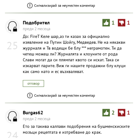
Сигнализирай за неуместен коментар
Подобрител
1
1
преди 2 месеца
До: FireT Келе шар,аз ти казах за официално
25
изявление на Путин Шойгу, Медведев. Не на някакви
журрналя и Тв водещи бе блу *** неграмотен. Ти да
четеш можеш ли? Журналята и клоуните от рода
Слави могат да си плямпат квото си искат. Така си
изкарват парите. Виж ги нашите продажни блу клуци
как само нато и ес възхваляват.
отговор
Сигнализирай за неуместен коментар
Burgas62
2
1
преди 2 месеца
Ето за такива калпави подобрения на бушменскиските
24
мозъци рецептата е изтребване до крак.