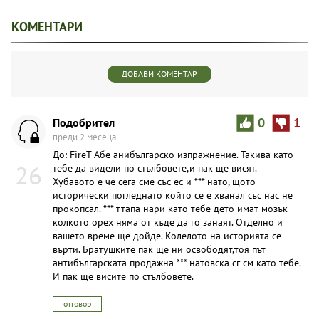
КОМЕНТАРИ
ДОБАВИ КОМЕНТАР
Подобрител
0
1
преди 2 месеца
До: FireT Абе анибългарско изпражнение. Такива като
26
тебе да видели по стълбовете,и пак ще висят.
Хубавото е че сега сме със ес и *** нато, щото
исторически погледнато който се е хванал със нас не
прокопсал. *** ттапа нари като тебе дето имат мозък
колкото орех няма от къде да го занаят. Отделно и
вашето време ще дойде. Колелото на историята се
върти. Братушките пак ще ни освободят,тоя път
антибългарската продажна *** натовска сг см като тебе.
И пак ще висите по стълбовете.
отговор