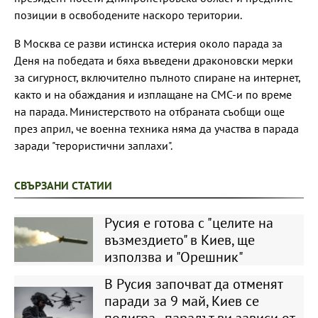
позиции в освободените наскоро територии.
В Москва се разви истинска истерия около парада за
Деня на победата и бяха въведени драконовски мерки
за сигурност, включително пълното спиране на интернет,
както и на обаждания и изплащане на СМС-и по време
на парада. Министерството на отбраната съобщи още
през април, че военна техника няма да участва в парада
заради "терористични заплахи".
СВЪРЗАНИ СТАТИИ
Русия е готова с "целите на
възмездието" в Киев, ще
използва и "Орешник"
В Русия започват да отменят
паради за 9 май, Киев се
подигра - парадът ви зависи от