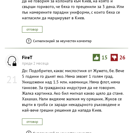
Да не говорим за колоната към Киев, на която й
свърши горивото, че бяха го преценили за 3 дена. Или
пък намерените парадни униформи, с които бяха се
нагласили да маршируват в Киев.
отговор
Сигнализирай за неуместен коментар
FireT
15
26
преди 2 месеца
До: Подобрител, каквс мислостиня от Жужето, бе. Вече
21
5 години го дънят яко. Няма зявзет 1 голям град.
Унищожени над 1.5 млн. наемници. Няма флот, няма
танкове. За гражданска индустрия да не говорим.
Жалка картинка. Ако бил мигнал какво щяло да стане.
Хахахах. Нали видяхме жалкия му оряшник. Жуков се
върти в гроба си заради некадърното ръководене и
най-вече грешни решения да напада Киев.
отговор