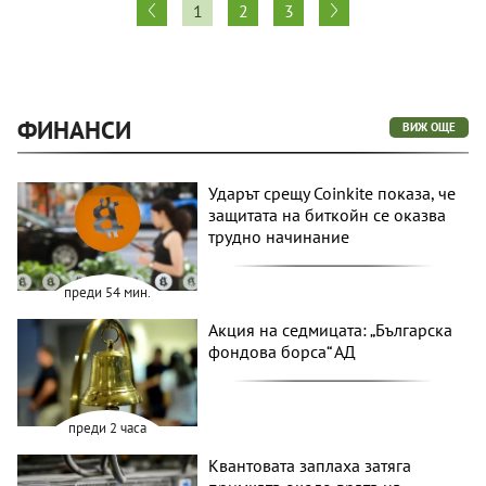
1
2
3
ФИНАНСИ
ВИЖ ОЩЕ
Ударът срещу Coinkite показа, че
защитата на биткойн се оказва
трудно начинание
преди 54 мин.
Акция на седмицата: „Българска
фондова борса“ АД
преди 2 часа
Квантовата заплаха затяга