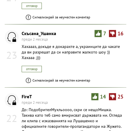
отговор
Сигнализирай за неуместен коментар
Скъсана_Ушанка
7
16
преди 2 месеца
Хахаааз, докъде я докарахте а, украинците да чакате
23
да ви разрешат да си направите жалкото шоу :))
Хахааа ;)))
отговор
Сигнализирай за неуместен коментар
FireT
14
25
преди 2 месеца
До: ПодобрителМухльоооо, скри се нещоМишка.
22
Такива като теб само вмирисват държавата ни. Огледа
ли клипа с изказванията на Лушашенко и
официалните говорители-пропагандатори на Жужето.