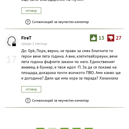
отговор
Сигнализирай за неуместен коментар
FireT
13
27
преди 2 месеца
До: 0pk, Порк, вярно, че прави за смях блатните ти
17
герои вече пета година. А вие, клетитеаКоpeyки, вече
пета година фъфлите закани по него. Единственият
живеещ в бункер, е твоя идол -П. За да се покаже на
площада, докараха почти всичкото ПВО. Ами какво ще
е догодина? Дали ще има хора за парада? Хахаххаха
отговор
Сигнализирай за неуместен коментар