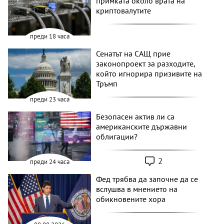
примката около врата на
криптовалутите
преди 18 часа
Сенатът на САЩ прие
законопроект за разходите,
който игнорира призивите на
Тръмп
преди 23 часа
Безопасен актив ли са
американските държавни
облигации?
2
преди 24 часа
Фед трябва да започне да се
вслушва в мнението на
обикновените хора