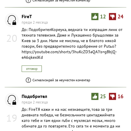
Сигнализирай за неуместен коментар
FireT
12
24
преди 2 месеца
До: ПодобрителKopeyка, веднага ти изпращам линк от
20
тяхната телевизия. Даже и Лукашенко бръщолеви за
Киев за 3 дни. Нали не мислиш, че в блатото някой
говори, без предварителното одобрение от Putьо?
https://youtube.com/shorts/3huKcZD3aQA?is=gBbjQ-
eA6qkexlKd
отговор
Сигнализирай за неуместен коментар
Подобрител
25
16
преди 2 месеца
До: FireTЯ кажи и на нас незнаещите, това за три
19
дневната победа, че безмозъчните центаджийчета
като тебе и там едни гъби с мухлясал мозък, много
обичате да го повтаряте. Ето сега ти е момента да ни