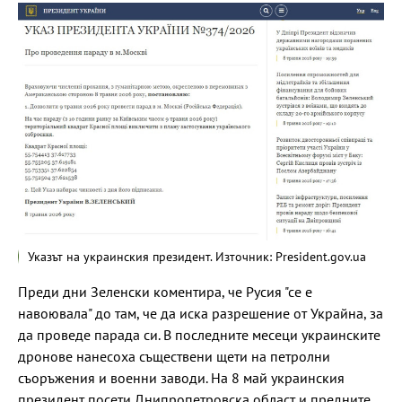
Указът на украинския президент. Източник: President.gov.ua
Преди дни Зеленски коментира, че Русия "се е
навоювала" до там, че да иска разрешение от Украйна, за
да проведе парада си. В последните месеци украинските
дронове нанесоха съществени щети на петролни
съоръжения и военни заводи. На 8 май украинския
президент посети Днипропетровска област и предните