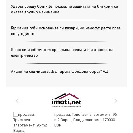
Ударът срещу Coinkite показа, че защитата на биткойн се
оказва трудно начинание
Германия губи основните си пазари, но износът расте през
полугодието
Японски изобретател превръща почвата в източник на
електричество
Акция на седмицата: „Българска фондова борса“ АД
уск
продава, Тристаен апартамент, 96
m2 Варна, Владиславово, 170000
EUR