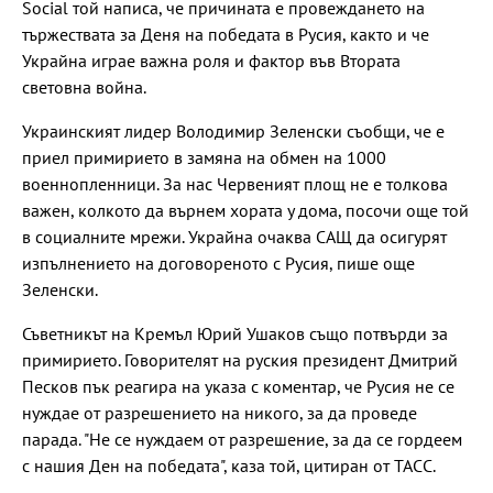
Social той написа, че причината е провеждането на
тържествата за Деня на победата в Русия, както и че
Украйна играе важна роля и фактор във Втората
световна война.
Украинският лидер Володимир Зеленски съобщи, че е
приел примирието в замяна на обмен на 1000
военнопленници. За нас Червеният площ не е толкова
важен, колкото да върнем хората у дома, посочи още той
в социалните мрежи. Украйна очаква САЩ да осигурят
изпълнението на договореното с Русия, пише още
Зеленски.
Съветникът на Кремъл Юрий Ушаков също потвърди за
примирието. Говорителят на руския президент Дмитрий
Песков пък реагира на указа с коментар, че Русия не се
нуждае от разрешението на никого, за да проведе
парада. "Не се нуждаем от разрешение, за да се гордеем
с нашия Ден на победата", каза той, цитиран от ТАСС.