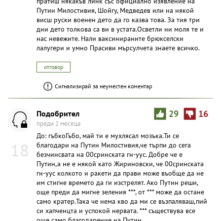
пратиш някакъв линк със официално изявление на
Путин Милостивия, Шойгу, Медведев или на някой
висш руски военен дето да го казва това. За тия три
дни дето толкова са ви в устата.Осветли ни моля те и
нас невежите. Нали ваксинираните брюкселски
лалугери и умно Прасиви мърсулчета знаете всичко.
отговор
Сигнализирай за неуместен коментар
Подобрител
29
16
преди 2 месеца
До: гъбкоГъбо, май ти е мухлясал мозъка.Ти се
18
благодари на Путин Милостивия,че търпи до сега
безчинсвата на 00сринската гн-уус. Добре че е
Путин,а не е някой като Жириновски, че 00сринската
гн-уус колкото и ракети да прави може въобще да не
им стигне времето да ги изстрелят. Ако Путин реши,
още преди да мигне зеления ***, от *** може да остане
само кратер.Така че нема кво да ми се възпаляваш,пий
си хапченцта и успокой нервата. *** съществува все
още само благодарение на Путин.