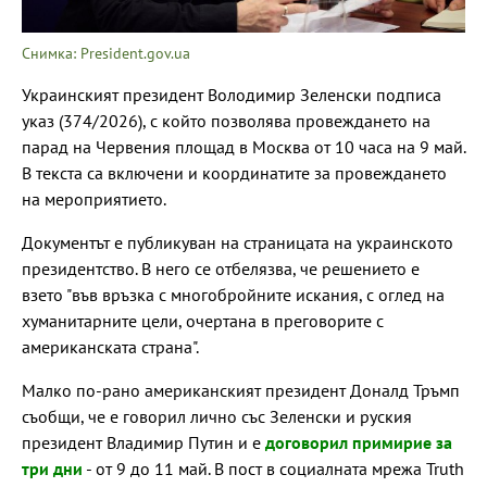
Снимка: President.gov.ua
Украинският президент Володимир Зеленски подписа
указ (374/2026), с който позволява провеждането на
парад на Червения площад в Москва от 10 часа на 9 май.
В текста са включени и координатите за провеждането
на мероприятието.
Документът е публикуван на страницата на украинското
президентство. В него се отбелязва, че решението е
взето "във връзка с многобройните искания, с оглед на
хуманитарните цели, очертана в преговорите с
американската страна".
Малко по-рано американският президент Доналд Тръмп
съобщи, че е говорил лично със Зеленски и руския
президент Владимир Путин и е
договорил примирие за
три дни
- от 9 до 11 май. В пост в социалната мрежа Truth