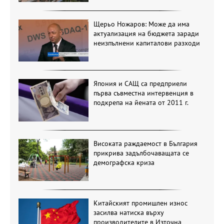
Щерьо Ножаров: Може да има
актуализация на бюджета заради
неизпълнени капиталови разходи
Япония и САЩ са предприели
първа съвместна интервенция в
подкрепа на йената от 2011 г.
Високата раждаемост в България
прикрива задълбочаващата се
демографска криза
Китайският промишлен износ
засилва натиска върху
производителите в Източна