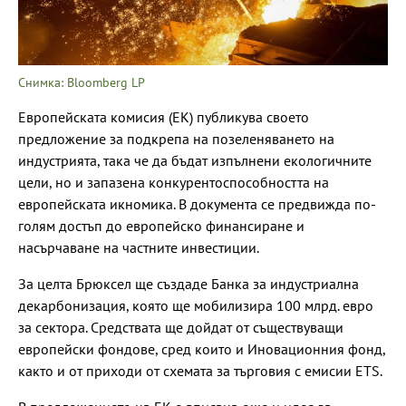
Снимка: Bloomberg LP
Европейската комисия (ЕК) публикува своето
предложение за подкрепа на позеленяването на
индустрията, така че да бъдат изпълнени екологичните
цели, но и запазена конкурентоспособността на
европейската икномика. В документа се предвижда по-
голям достъп до европейско финансиране и
насърчаване на частните инвестиции.
За целта Брюксел ще създаде Банка за индустриална
декарбонизация, която ще мобилизира 100 млрд. евро
за сектора. Средствата ще дойдат от съществуващи
европейски фондове, сред които и Иновационния фонд,
както и от приходи от схемата за търговия с емисии ETS.