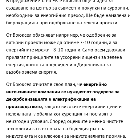
В предложението на ЕК е вписана още и идея за
създаване на център за съвместни покупки на суровини,
необходими за енергийния преход. Ще бъде намалена и
бюрокрацията при одобряване на зелени проекти.
От Брюксел обясняват например, че одобрение за
вятърни проекти може да отнеме 7-10 години, а за
енергийните мрежи - 8-10 години. Само осем държави
прилагат принципите за ускорени лицензи за зелена
енергия, които са предвидени в Директивата за
възобновяема енергия.
От Брюксел отчитат в своя план, че
енергийно
интензивните компании се нуждаят от подкрепа за
декарбонизацията и електрификация на
производството,
защото високите енергийни цени и
нелоялната глобална конкуренция ги поставят в
неизгодни условия. Според оценките именно чистите
технологии са в основата на бъдещия ръст на
индустрията и са ключови за индустриалната промяна.