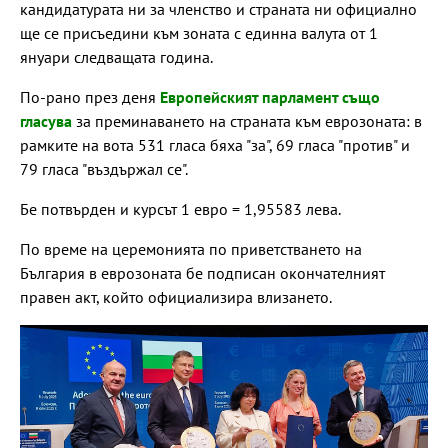
кандидатурата ни за членство и страната ни официално
ще се присъедини към зоната с единна валута от 1
януари следващата година.
По-рано през деня
Европейският парламент също
гласува
за преминаването на страната към еврозоната: в
рамките на вота 531 гласа бяха "за", 69 гласа "против" и
79 гласа "въздържал се".
Бе потвърден и курсът 1 евро = 1,95583 лева.
По време на церемонията по приветстването на
България в еврозоната бе подписан окончателният
правен акт, който официализира влизането.