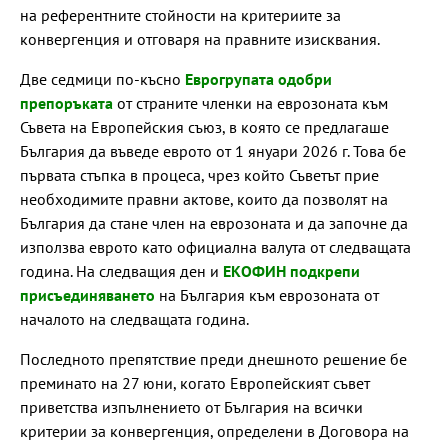
на референтните стойности на критериите за
конвергенция и отговаря на правните изисквания.
Две седмици по-късно
Еврогрупата одобри
препоръката
от страните членки на еврозоната към
Съвета на Европейския съюз, в която се предлагаше
България да въведе еврото от 1 януари 2026 г. Това бе
първата стъпка в процеса, чрез който Съветът прие
необходимите правни актове, които да позволят на
България да стане член на еврозоната и да започне да
използва еврото като официална валута от следващата
година. На следващия ден и
ЕКОФИН подкрепи
присъединяването
на България към еврозоната от
началото на следващата година.
Последното препятствие преди днешното решение бе
преминато на 27 юни, когато Европейският съвет
приветства изпълнението от България на всички
критерии за конвергенция, определени в Договора на