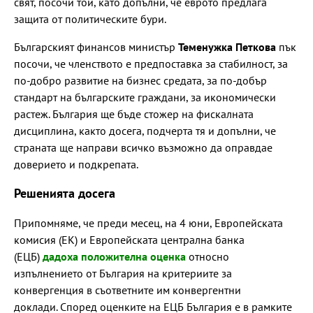
свят, посочи той, като допълни, че еврото предлага
защита от политическите бури.
Българският финансов министър
Теменужка Петкова
пък
посочи, че членството е предпоставка за стабилност, за
по-добро развитие на бизнес средата, за по-добър
стандарт на българските граждани, за икономически
растеж. България ще бъде стожер на фискалната
дисциплина, както досега, подчерта тя и допълни, че
страната ще направи всичко възможно да оправдае
доверието и подкрепата.
Решенията досега
Припомняме, че преди месец, на 4 юни, Европейската
комисия (ЕК) и Европейската централна банка
(ЕЦБ)
дадоха положителна оценка
относно
изпълнението от България на критериите за
конвергенция в съответните им конвергентни
доклади. Според оценките на ЕЦБ България е в рамките