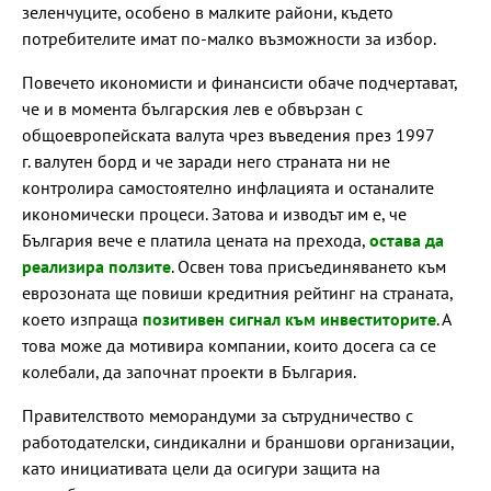
зеленчуците, особено в малките райони, където
потребителите имат по-малко възможности за избор.
Повечето икономисти и финансисти обаче подчертават,
че и в момента българския лев е обвързан с
общоевропейската валута чрез въведения през 1997
г. валутен борд и че заради него страната ни не
контролира самостоятелно инфлацията и останалите
икономически процеси. Затова и изводът им е, че
България вече е платила цената на прехода,
остава да
реализира ползите
. Освен това присъединяването към
еврозоната ще повиши кредитния рейтинг на страната,
което изпраща
позитивен сигнал към инвеститорите
. А
това може да мотивира компании, които досега са се
колебали, да започнат проекти в България.
Правителството меморандуми за сътрудничество с
работодателски, синдикални и браншови организации,
като инициативата цели да осигури защита на