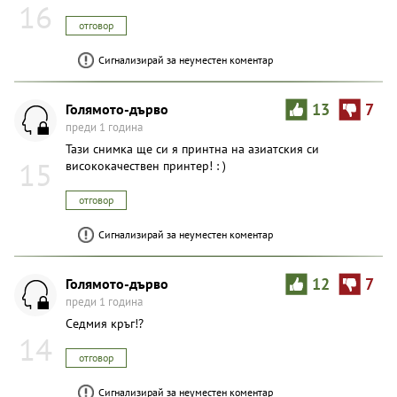
преди 1 година
Принтера е специален,използва тоалетна хартия! : )
16
отговор
Сигнализирай за неуместен коментар
Голямото-дърво
13
7
преди 1 година
Тази снимка ще си я принтна на азиатския си
15
висококачествен принтер! : )
отговор
Сигнализирай за неуместен коментар
Голямото-дърво
12
7
преди 1 година
Седмия кръг!?
14
отговор