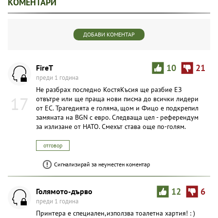
КОМЕНТАРИ
ДОБАВИ КОМЕНТАР
FireT
10
21
преди 1 година
Не разбрах последно КостяКъсия ще разбие ЕЗ
17
отвътре или ще праща нови писма до всички лидери
от ЕС. Трагедията е голяма, щом и Фицо е подкрепил
замяната на BGN с евро. Следваща цел - референдум
за излизане от НАТО. Смехът става още по-голям.
отговор
Сигнализирай за неуместен коментар
Голямото-дърво
12
6