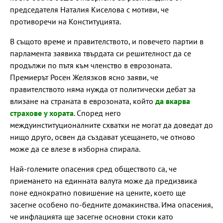
председателя Наталия Киселова с мотиви, че
противоречи на Конституцията.
В същото време и правителството, и повечето партии в
парламента заявиха твърдата си решителност да се
продължи по пътя към членство в еврозоната.
Премиерът Росен Желязков ясно заяви, че
правителството няма нужда от политически дебат за
влизане на страната в еврозоната, който
да вкарва
страхове у хората
. Според него
междуинституционалните схватки не могат да доведат до
нищо друго, освен да създават усещането, че отново
може да се влезе в изборна спирала.
Най-големите опасения сред обществото са, че
приемането на единната валута може да предизвика
поне еднократно повишение на цените, което ще
засегне особено по-бедните домакинства. Има опасения,
че инфлацията ще засегне основни стоки като