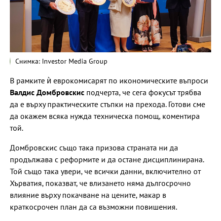
Снимка: Investor Media Group
В рамките ѝ еврокомисарят по икономическите въпроси
Валдис Домбровскис
подчерта, че сега фокусът трябва
да е върху практическите стъпки на прехода. Готови сме
да окажем всяка нужда техническа помощ, коментира
той.
Домбровскис също така призова страната ни да
продължава с реформите и да остане дисциплинирана.
Той също така увери, че всички данни, включително от
Хърватия, показват, че влизането няма дългосрочно
влияние върху покачване на цените, макар в
краткосрочен план да са възможни повишения.