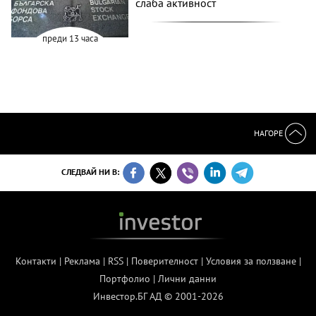
Индексите на БФБ затвориха
разнопосочно след сесия с по-
слаба активност
преди 13 часа
НАГОРЕ
СЛЕДВАЙ НИ В:
Контакти
|
Реклама
|
RSS
|
Поверителност
|
Условия за ползване
|
Портфолио
|
Лични данни