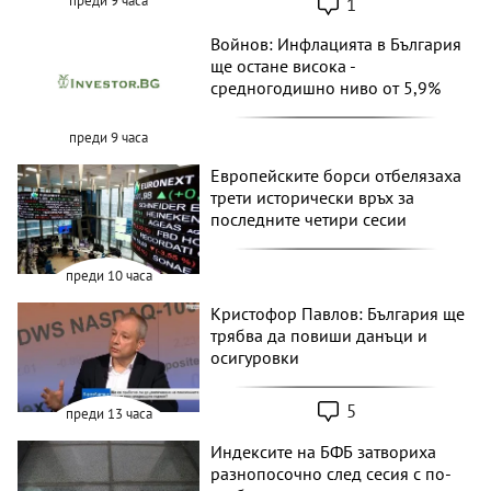
1
преди 9 часа
Войнов: Инфлацията в България
ще остане висока -
средногодишно ниво от 5,9%
преди 9 часа
Европейските борси отбелязаха
трети исторически връх за
последните четири сесии
преди 10 часа
Кристофор Павлов: България ще
трябва да повиши данъци и
осигуровки
5
преди 13 часа