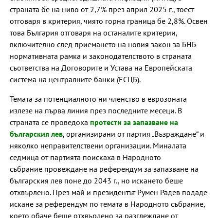
страната бе на ниво от 2,7% през април 2025 г., тоест
отговаря в критерия, чиято горна граница бе 2,8%. Освен
това България отговаря на останалите критерии,
включително след приемането на новия закон за БНБ
нормативната рамка и законодателството в страната
съответства на Договорите и Устава на Европейската
система на централните банки (ЕСЦБ).
Темата за потенциалното ни членство в еврозоната
излезе на първа линия през последните месеци. В
страната се проведоха
протести за запазване на
българския лев
, организирани от партия „Възраждане“ и
няколко неправителствени организации. Миналата
седмица от партията поискаха в Народното
събрание провеждане на референдум за запазване на
българския лев поне до 2043 г., но искането беше
отхвърлено. През май и президентът Румен Радев подаде
искане за референдум по темата в Народното събрание,
което обаче беше отхвърлено за разглеждане от