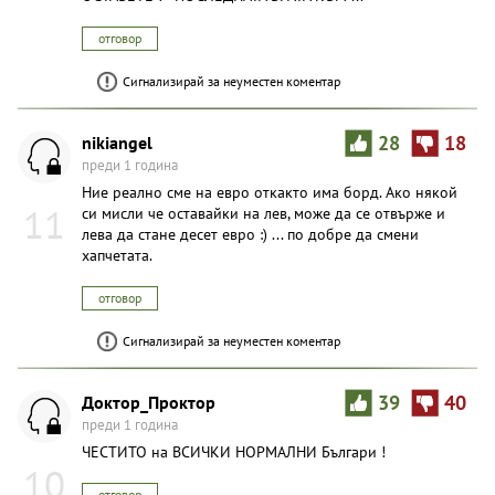
12
КОИТО ПРЕКРАЧВАТЕ ТОЗ ПРАГ, НАДЕЖДА ВСЯКА ТУКА
ОСТАВЕТЕ ! " ПОСЛЕДНАТА ВРАТА КЪМ ...
отговор
Сигнализирай за неуместен коментар
nikiangel
28
18
преди 1 година
Ние реално сме на евро откакто има борд. Ако някой
11
си мисли че оставайки на лев, може да се отвърже и
лева да стане десет евро :) ... по добре да смени
хапчетата.
отговор
Сигнализирай за неуместен коментар
Доктор_Проктор
39
40
преди 1 година
ЧЕСТИТО на ВСИЧКИ НОРМАЛНИ Българи !