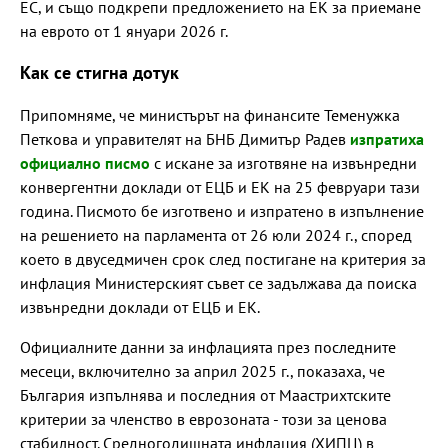
ЕС, и също подкрепи предложението на ЕК за приемане
на еврото от 1 януари 2026 г.
Как се стигна дотук
Припомняме, че министърът на финансите Теменужка
Петкова и управителят на БНБ Димитър Радев
изпратиха
официално писмо
с искане за изготвяне на извънредни
конвергентни доклади от ЕЦБ и ЕК на 25 февруари тази
година. Писмото бе изготвено и изпратено в изпълнение
на решението на парламента от 26 юли 2024 г., според
което в двуседмичен срок след постигане на критерия за
инфлация Министерският съвет се задължава да поиска
извънредни доклади от ЕЦБ и ЕК.
Официалните данни за инфлацията през последните
месеци, включително за април 2025 г., показаха, че
България изпълнява и последния от Маастрихтските
критерии за членство в еврозоната - този за ценова
стабилност. Средногодишната инфлация (ХИПЦ) в