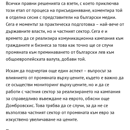
Всички правни решенията са взети, с което приключва
този етап от процеса на присъединяване, коментира той
в отделна сесия с представители на български медии.
Сега е моментът за практическа подготовка – най-вече от
държавните власти, но и частният сектор. Сега е и
времето да се реализира комуникационна кампания към
гражданите и бизнеса за това как точно ще се случи
промяната към преминаването от български лев към
общоевропейската валута, добави той.
Искам да подчертая още един аспект – въпросът за
влиянието от промяната върху цените, където е важно да
се осъществи мониторинг върху цените, но и да се
работи с частния сектор за реализирането на кампания
за справедливо въвеждане на еврото, обясни още
Домбровскис. Това трябва да се случи, за да не се
възползва частният сектор от промяната към евро за
изкуствено увеличаване на цените.