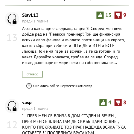
Сигнализирай за неуместен коментар
Slavi.13
15
9
преди 1 година
А сега каква ще е следващата цел ?! Според мен вече
13
дойде ред на "Пеевски премиер". Той ще финансира
всички евро фенове и върлите противници на еврото,
както събра при себе си и ПП и ДБ и ИТН и БСП-
Лъжица. Той има пари за всички , а те са готови и го
чакат. Дерзайте човечета, трябва да се яде. Според
изследване парите миришели на собственика си...
отговор
Сигнализирай за неуместен коментар
vasp
4
8
преди 1 година
"... ПРЕЗ МЕН СЕ ВЛИЗА В ДОМ СТУДЕН И ВЕЧЕН ,
ПРЕЗ МЕН СЕ ВЛИЗА ТАМ ДЕ СКРЪБ ЦАРИ !О ВИЕ ,