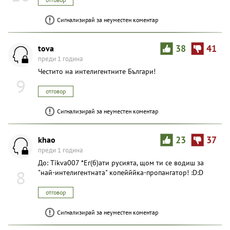
10
отговор
Сигнализирай за неуместен коментар
tova
38
41
преди 1 година
Честито на интелигентните Българи!
9
отговор
Сигнализирай за неуместен коментар
khao
23
37
преди 1 година
До: Tikva007 *Ег(б)ати русията, щом ти се водиш за
8
"най-интелигентната" копейййка-пропангатор! :D:D
отговор