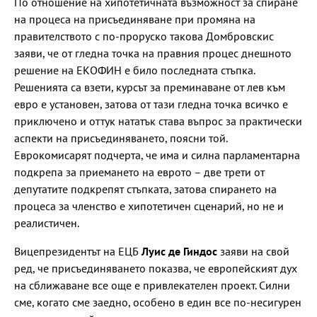
По отношение на хипотетичната възможност за спиране
на процеса на присъединяване при промяна на
правителството с по-проруско такова Домбровскис
заяви, че от гледна точка на правния процес днешното
решение на ЕКОФИН е било последната стъпка.
Решенията са взети, курсът за преминаване от лев към
евро е установен, затова от тази гледна точка всичко е
приключено и оттук нататък става въпрос за практически
аспекти на присъединяването, поясни той.
Еврокомисарят подчерта, че има и силна парламентарна
подкрепа за приемането на еврото – две трети от
депутатите подкрепят стъпката, затова спирането на
процеса за членство е хипотетичен сценарий, но не и
реалистичен.
Вицепрезидентът на ЕЦБ
Луис де Гиндос
заяви на свой
ред, че присъединяването показва, че европейският дух
на сближаване все още е привлекателен проект. Силни
сме, когато сме заедно, особено в един все по-несигурен